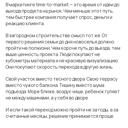
В маркетинге time-to-market — это время от идеи до
выхода продукта на рынок. Чем меньше этот путь,
тем быстрее компания получает спрос, деньги и
реакцию клиента.
В загородном строительстве смысл тот же. От
первого решения семьи до дня новоселья должно
пройти не полжизни. Чем короче путь до въезда, тем
выше ценность проекта. Люди покупают не
кубометры материала и не красивую визуализацию.
Они покупают скорость перехода в другую жизнь.
Свой участок вместо тесного двора. Свою террасу
вместо чужого балкона. Тишину вместо шума
подъезда. Море ближе, воздух чище, ребенок гуляет
не между машинами, а у себя во дворе.
И если такой переход можно пройти не за годы, а за
считанные месяцы, решение принимается проще.