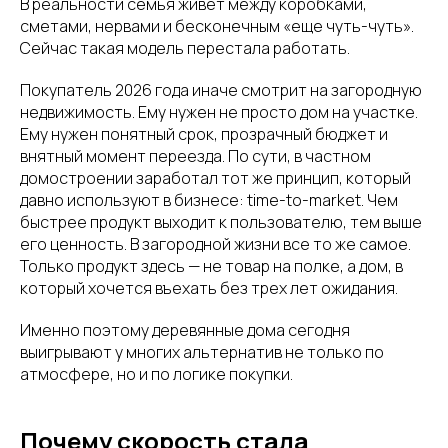
В реальности семья живет между коробками,
сметами, нервами и бесконечным «еще чуть-чуть».
Сейчас такая модель перестала работать.
Покупатель 2026 года иначе смотрит на загородную
недвижимость. Ему нужен не просто дом на участке.
Ему нужен понятный срок, прозрачный бюджет и
внятный момент переезда. По сути, в частном
домостроении заработал тот же принцип, который
давно используют в бизнесе: time-to-market. Чем
быстрее продукт выходит к пользователю, тем выше
его ценность. В загородной жизни все то же самое.
Только продукт здесь — не товар на полке, а дом, в
который хочется въехать без трех лет ожидания.
Именно поэтому деревянные дома сегодня
выигрывают у многих альтернатив не только по
атмосфере, но и по логике покупки.
Почему скорость стала