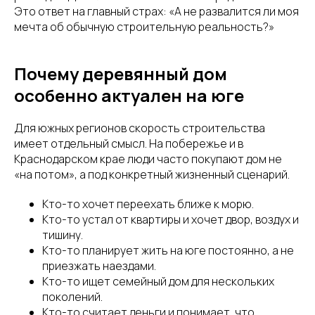
Это ответ на главный страх: «А не развалится ли моя
мечта об обычную строительную реальность?»
Почему деревянный дом
особенно актуален на юге
Для южных регионов скорость строительства
имеет отдельный смысл. На побережье и в
Краснодарском крае люди часто покупают дом не
«на потом», а под конкретный жизненный сценарий.
Кто-то хочет переехать ближе к морю.
Кто-то устал от квартиры и хочет двор, воздух и
тишину.
Кто-то планирует жить на юге постоянно, а не
приезжать наездами.
Кто-то ищет семейный дом для нескольких
поколений.
Кто-то считает деньги и понимает, что