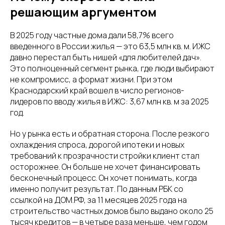
решающим аргументом
В 2025 году частные дома дали 58,7% всего
введенного в России жилья — это 63,5 млн кв. м. ИЖС
давно перестал быть нишей «для любителей дач».
Это полноценный сегмент рынка, где люди выбирают
не компромисс, а формат жизни. При этом
Краснодарский край вошел в число регионов-
лидеров по вводу жилья в ИЖС: 3,67 млн кв. м за 2025
год.
Но у рынка есть и обратная сторона. После резкого
охлаждения спроса, дорогой ипотеки и новых
требований к прозрачности стройки клиент стал
осторожнее. Он больше не хочет финансировать
бесконечный процесс. Он хочет понимать, когда
именно получит результат. По данным РБК со
ссылкой на ДОМ.РФ, за 11 месяцев 2025 года на
строительство частных домов было выдано около 25
тысяч кредитов — в четыре раза меньше, чем годом