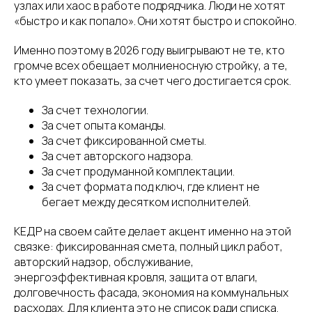
узлах или хаос в работе подрядчика. Люди не хотят
«быстро и как попало». Они хотят быстро и спокойно.
Именно поэтому в 2026 году выигрывают не те, кто
громче всех обещает молниеносную стройку, а те,
кто умеет показать, за счет чего достигается срок.
За счет технологии.
За счет опыта команды.
За счет фиксированной сметы.
За счет авторского надзора.
За счет продуманной комплектации.
За счет формата под ключ, где клиент не
бегает между десятком исполнителей.
КЕДР на своем сайте делает акцент именно на этой
связке: фиксированная смета, полный цикл работ,
авторский надзор, обслуживание,
энергоэффективная кровля, защита от влаги,
долговечность фасада, экономия на коммунальных
расходах. Для клиента это не список ради списка.