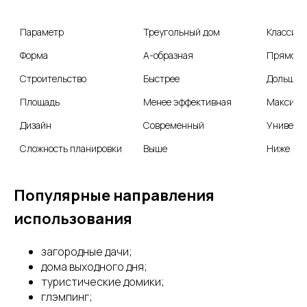
Параметр
Треугольный дом
Классиче
Форма 
А-образная
Прямоуг
Строительство
Быстрее
Дольше
Площадь
Менее эффективная
Максима
Дизайн
Современный
Универс
Сложность планировки
Выше
Ниже
Популярные направления
использования
загородные дачи;
дома выходного дня;
туристические домики;
глэмпинг;