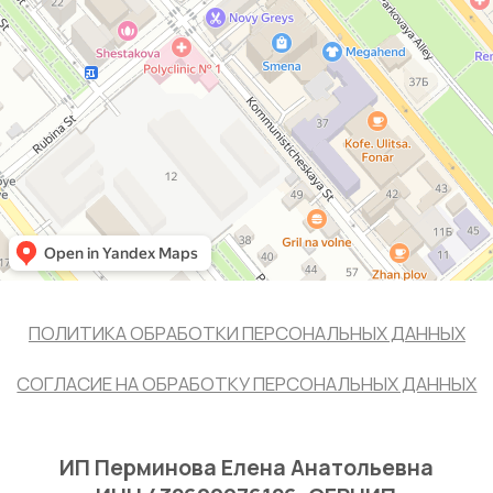
ИП Перминова Елена Анатольевна
ИНН 432600976126, ОГРНИП
315231500017916