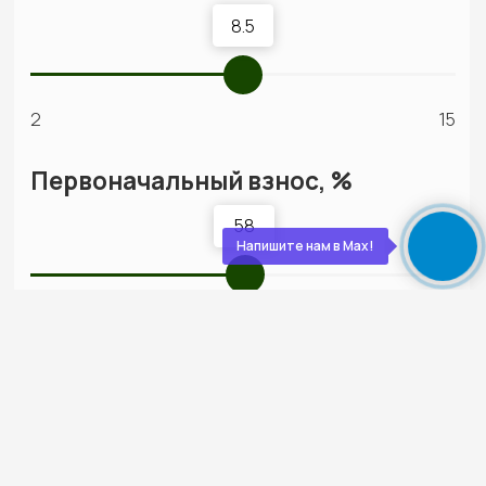
полностью готов к жизни — с отделкой, светом,
водой, отоплением. Остается только открыть
шампанское
Обслуживаем бесплатно
5 лет
Даём гарантию 30 лет на конструкции и первые
5 лет бесплатно приезжаем, осматриваем,
обслуживаем. Мы остаемся с вами на связи!
Напишите нам в Max!
О нас
Строим экологичные дома
из дерева с 2012 года
Экономия
Слаженная работа,
на технадзоре
отработанная
от 150 000
годами