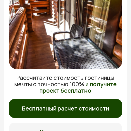
Рассчитайте стоимость гостиницы
мечты с
точностью 100%
и получите
проект бесплатно
Бесплатный расчет стоимости
Каталог проектов
30 лет
Бесплатный выезд
Гарантия на дома
Перед подписанием
договора
Без доплат
5 лет
Фиксированная
Бесплатное
стоимость
обслуживание
Бесплатно рассчитаем