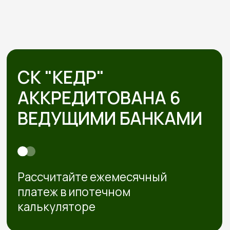
5 шагов от дома вашей
мечты без стресса
и долгостроя
Знакомимся и обсуждаем
проект
Встречаемся онлайн или в офисе, слушаем ваши
пожелания, подбираем проекты под бюджет.
Рассказываем про материалы, этапы и нюансы
Подбираем участок при
необходимости
Если участка нет — подбираем юридически
чистый вариант в тихой локации под ваш
бюджет
Смета и подписание
договора