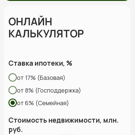
Составляем смету с фиксированной
стоимостью и подписываем договор, где
закрепляем цену, сроки и гарантии.
Строим и показываем
Берём на себя все работы, закупки
и координацию, проводим коммуникации,
каждую неделю присылаем фотоотчёты
Сдаём готовый дом
Подписываем акт, вы получаете ключи. Дом