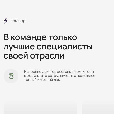
Руководитель
Помощник руководителя
Елена
Вероника
Перминова
Ильич
Познакомимся ближе
через видеоблог нашей
компании