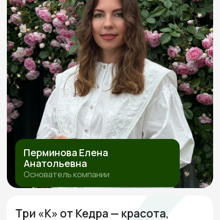
Перминова Елена
Анатольевна
Основатель компании
Три «К» от Кедра — красота,
качество, контроль
Используем только проверенные
материалы,
которые совместимы между собой
по технологиям. Каждый дом проектируем
индивидуально под конкретный участок и
бюджет клиента.
За все время построили больше 100
объектов
Сами проектируем, сами строим и
сами обслуживаем. Мы предлагаем полный
спектр услуг по строительству домов и бань из
дерева, начиная от индивидуального
проектирования и заканчивая ремонтом и
обслуживанием.