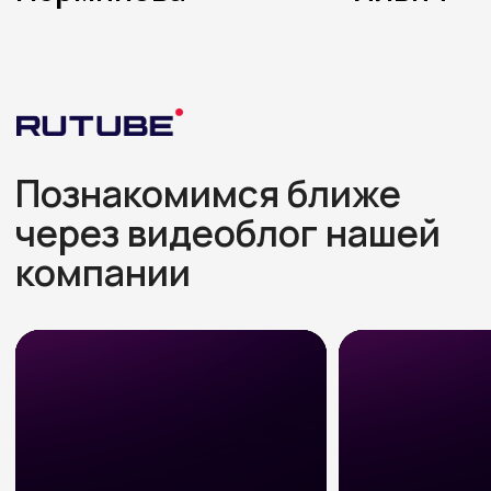
Не верите картинкам?
Живите, трогайте,
дышите — приезжайте
в гости
Предлагаем двое суток проживания в нашем
доме, чтобы вы убедились в качестве перед
покупкой
Обсудить проект