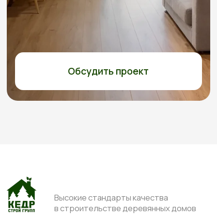
СОГЛАСИЕ НА ОБРАБОТКУ ПЕРСОНАЛЬНЫХ ДАННЫХ
ИП Перминова Елена Анатольевна
ИНН 432600976126, ОГРНИП
315231500017916