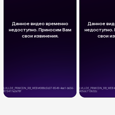
Высокие стандарты качества
в строительстве деревянных домов
КОНТАКТЫ:
+7 (800) 333-88-90
Kedr-stroy-group@yandex.ru
Новороссийск, ул. Губернского,
25, офис 512, 5 этаж
АДРЕС: