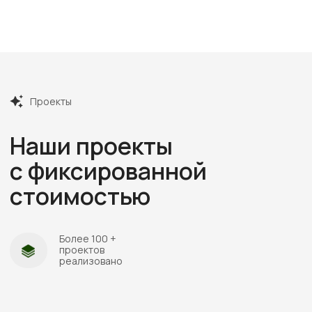
Встречаемся онлайн или в офисе, слушаем ваши
пожелания, подбираем проекты под бюджет.
Рассказываем про материалы, этапы и нюансы
Подбираем участок при
необходимости
Если участка нет — подбираем юридически
чистый вариант в тихой локации под ваш
бюджет
Смета и подписание
договора
Составляем смету с фиксированной
стоимостью и подписываем договор, где
закрепляем цену, сроки и гарантии.
Строим и показываем
Берём на себя все работы, закупки
и координацию, проводим коммуникации,
каждую неделю присылаем фотоотчёты