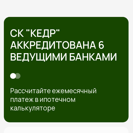
Сдаём готовый дом
Подписываем акт, вы получаете ключи. Дом
полностью готов к жизни — с отделкой, светом,
водой, отоплением. Остается только открыть
шампанское
Обслуживаем бесплатно
5 лет
Даём гарантию 30 лет на конструкции и первые