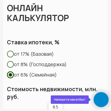
5 лет бесплатно приезжаем, осматриваем,
обслуживаем. Мы остаемся с вами на связи!
О нас
Строим экологичные дома
из дерева с 2012 года
Экономия
Слаженная работа,
на технадзоре
отработанная
от 150 000
годами
Напишите нам в Max!