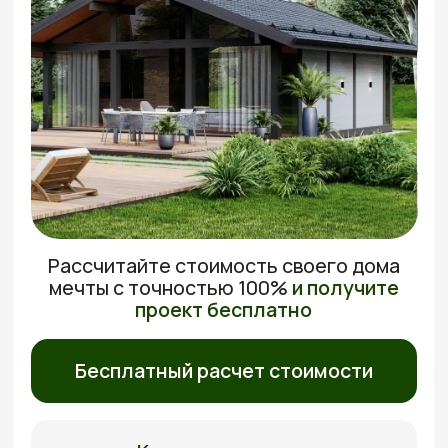
Рассчитайте стоимость своего дома
мечты с
точностью 100%
и получите
проект бесплатно
Бесплатный расчет стоимости
Каталог проектов
30 лет
Бесплатный выезд
Гарантия на дома
Перед подписанием
договора
Без доплат
5 лет
Фиксированная
Бесплатное
стоимость
обслуживание
Бесплатно рассчитаем