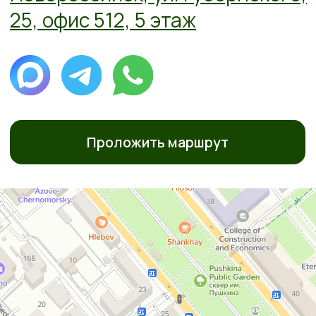
ПОЛИТИКА ОБРАБОТКИ ПЕРСОНАЛЬНЫХ ДАННЫХ
СОГЛАСИЕ НА ОБРАБОТКУ ПЕРСОНАЛЬНЫХ ДАННЫХ
ИП Перминова Елена Анатольевна
ИНН 432600976126, ОГРНИП
315231500017916