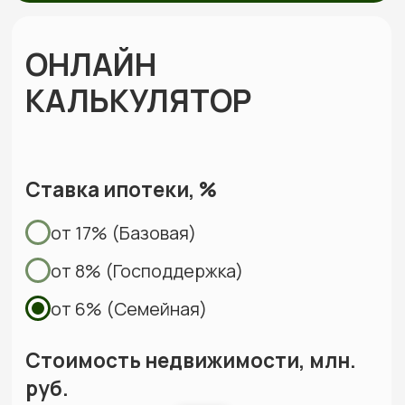
Составляем смету с фиксированной
стоимостью и подписываем договор, где
закрепляем цену, сроки и гарантии.
Строим и показываем
Берём на себя все работы, закупки
и координацию, проводим коммуникации,
каждую неделю присылаем фотоотчёты
Сдаём готовый дом
Подписываем акт, вы получаете ключи. Дом