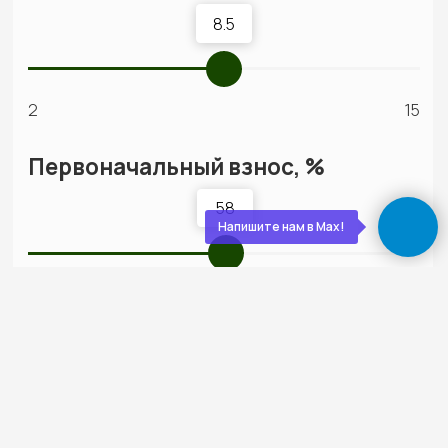
полностью готов к жизни — с отделкой, светом,
водой, отоплением. Остается только открыть
шампанское
Обслуживаем бесплатно
5 лет
Даём гарантию 30 лет на конструкции и первые
5 лет бесплатно приезжаем, осматриваем,
обслуживаем. Мы остаемся с вами на связи!
Напишите нам в Max!
О нас
Строим экологичные дома
из дерева с 2012 года
Экономия
Слаженная работа,
на технадзоре
отработанная
от 150 000
годами