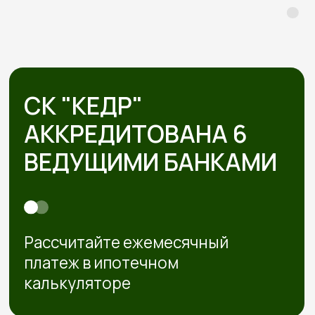
5 шагов от дома вашей
мечты без стресса
и долгостроя
Знакомимся и обсуждаем
проект
Встречаемся онлайн или в офисе, слушаем ваши
пожелания, подбираем проекты под бюджет.
Рассказываем про материалы, этапы и нюансы
Подбираем участок при
необходимости
Если участка нет — подбираем юридически
чистый вариант в тихой локации под ваш
бюджет
Смета и подписание
договора