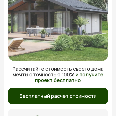
Рассчитайте стоимость своего дома
мечты с
точностью 100%
и получите
проект бесплатно
Бесплатный расчет стоимости
Каталог проектов
30 лет
Бесплатный выезд
Гарантия на дома
Перед подписанием
договора
Без доплат
5 лет
Фиксированная
Бесплатное
стоимость
обслуживание
Бесплатно рассчитаем