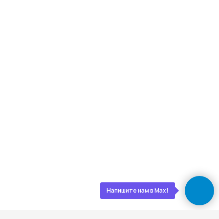
Новороссийск, ул. Губернского,
25, офис 512, 5 этаж
АДРЕС:
Проложить маршрут
Напишите нам в Max!