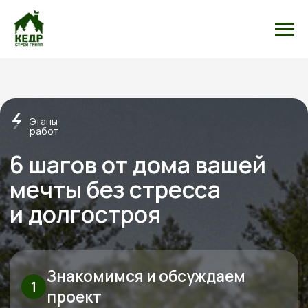
Этапы
работ
6 шагов от дома вашей
мечты без стресса
и долгостроя
Знакомимся и обсуждаем
проект
Встречаемся онлайн или в офисе, слушаем ваши
пожелания, подбираем проекты под бюджет.
Рассказываем про материалы, этапы и нюансы
Подбираем участок при