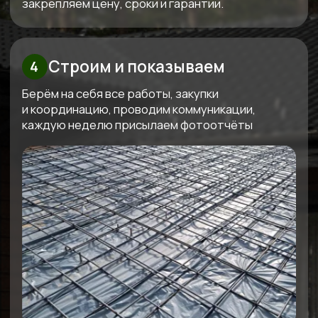
Сдаём готовый дом
Подписываем акт, вы получаете ключи. Дом
полностью готов к жизни — с отделкой, светом,
водой, отоплением. Остается только открыть
шампанское
Обслуживаем бесплатно
5 лет
Даём гарантию 30 лет на конструкции и первые
5 лет бесплатно приезжаем, осматриваем,
обслуживаем. Мы остаемся с вами на связи!