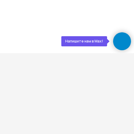
+7 (800) 333-88-90
Kedr-stroy-group@yandex.ru
Новороссийск, ул. Губернского,
25, офис 512, 5 этаж
Напишите нам в Max!
АДРЕС:
Проложить маршрут