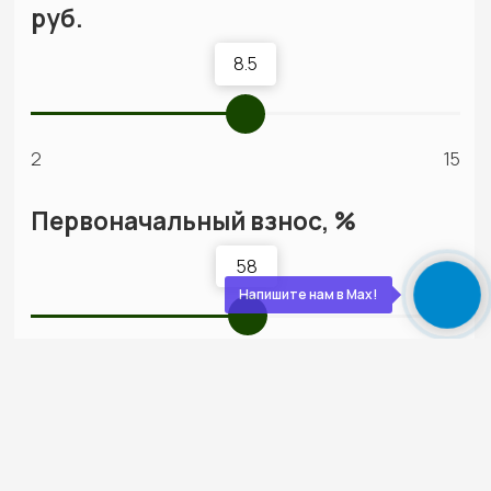
Подписываем акт, вы получаете ключи. Дом
полностью готов к жизни — с отделкой, светом,
водой, отоплением. Остается только открыть
шампанское
Обслуживаем бесплатно
5 лет
Даём гарантию 30 лет на конструкции и первые
5 лет бесплатно приезжаем, осматриваем,
обслуживаем. Мы остаемся с вами на связи!
Напишите нам в Max!
О нас
Строим экологичные дома
из дерева с 2012 года
Экономия
Слаженная работа,
на технадзоре
отработанная