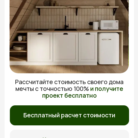
Рассчитайте стоимость своего дома
мечты с
точностью 100%
и получите
проект бесплатно
Бесплатный расчет стоимости
Каталог проектов
30 лет
Бесплатный выезд
Гарантия на дома
Перед подписанием
договора
Без доплат
5 лет
Фиксированная
Бесплатное
стоимость
обслуживание
Бесплатно рассчитаем