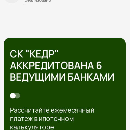
5 шагов от дома вашей
мечты без стресса
и долгостроя
Знакомимся и обсуждаем
проект
Встречаемся онлайн или в офисе, слушаем ваши
пожелания, подбираем проекты под бюджет.
Рассказываем про материалы, этапы и нюансы
Подбираем участок при
необходимости
Если участка нет — подбираем юридически
чистый вариант в тихой локации под ваш
бюджет
Смета и подписание