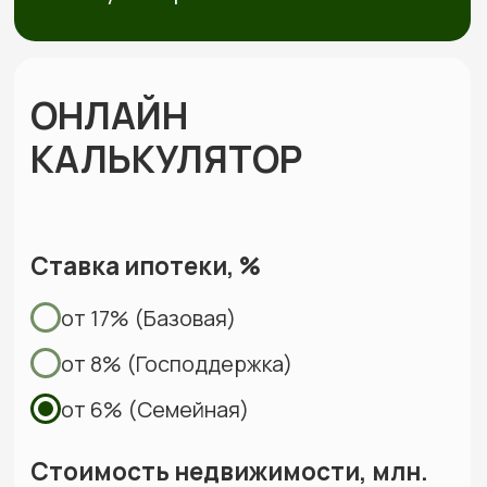
договора
Составляем смету с фиксированной
стоимостью и подписываем договор, где
закрепляем цену, сроки и гарантии.
Строим и показываем
Берём на себя все работы, закупки
и координацию, проводим коммуникации,
каждую неделю присылаем фотоотчёты
Сдаём готовый дом