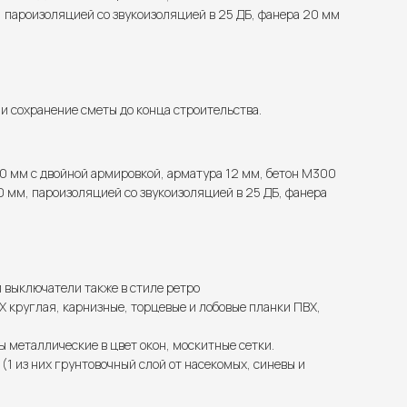
 пароизоляцией со звукоизоляцией в 25 ДБ, фанера 20 мм
 сохранение сметы до конца строительства.
0 мм с двойной армировкой, арматура 12 мм, бетон М300
 мм, пароизоляцией со звукоизоляцией в 25 ДБ, фанера
и выключатели также в стиле ретро
 круглая, карнизные, торцевые и лобовые планки ПВХ,
ы металлические в цвет окон, москитные сетки.
1 из них грунтовочный слой от насекомых, синевы и