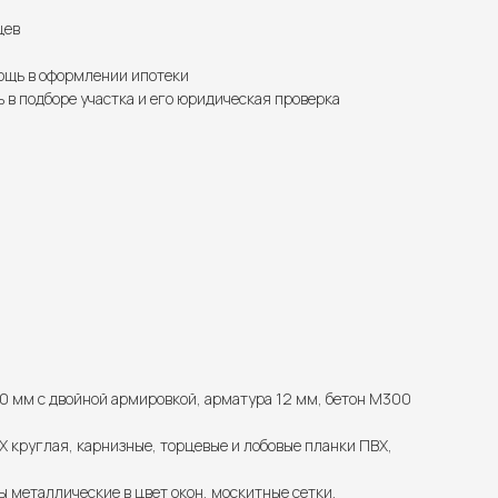
цев
щь в оформлении ипотеки
 в подборе участка и его юридическая проверка
0 мм с двойной армировкой, арматура 12 мм, бетон М300
 круглая, карнизные, торцевые и лобовые планки ПВХ,
ы металлические в цвет окон, москитные сетки.