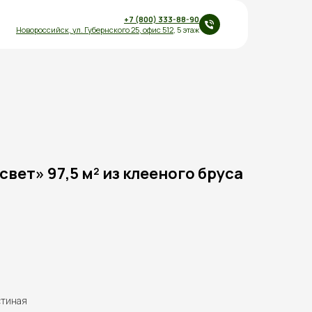
+7 (800) 333-88-90
Новороссийск,
ул.
Губернского 25
,
офис 512
, 5 этаж
вет» 97,5 м² из клееного бруса
стиная