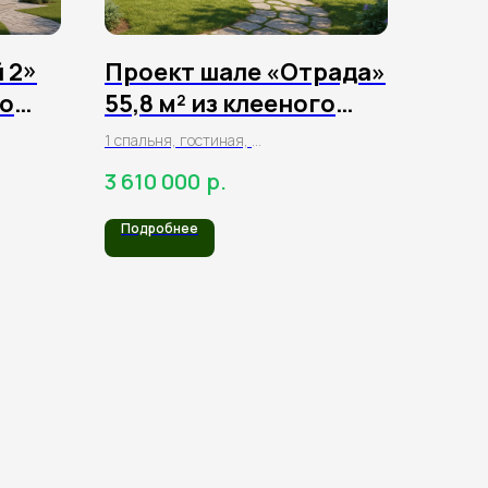
 2»
Проект шале «Отрада»
го
55,8 м² из клееного
бруса
1 спальня, гостиная,
терраса, прихожая,
р.
3 610 000
1 санузел
Подробнее