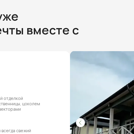
уже
чты вместе с
ей отделкой
ственницы, цоколем
нвекторами
 всегда свежий