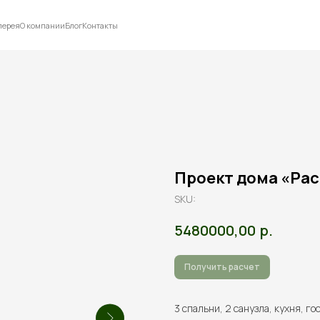
лерея
О компании
Блог
Контакты
Проект дома «Расс
SKU:
р.
5480000,00
Получить расчет
3 спальни, 2 санузла, кухня, го