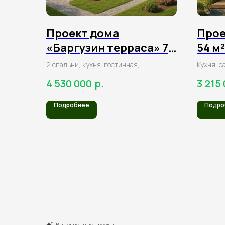
Проект дома
Прое
«Баргузин терраса» 79
54 м
м² из клееного бруса
брус
2 спальни, кухня-гостинная,
Кухня, с
1 санузел, гардеробная,
комната
р.
4 530 000
3 215
терраса
терраса
Подробнее
Подро
Выполненные проекты