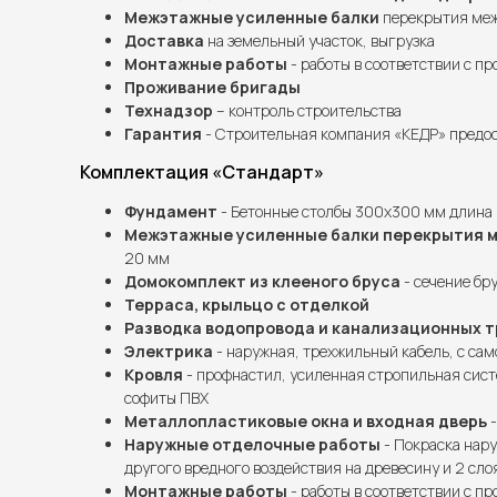
Межэтажные усиленные балки
перекрытия межд
Доставка
на земельный участок, выгрузка
Монтажные работы
- работы в соответствии с п
Проживание бригады
Технадзор
– контроль строительства
Гарантия
- Строительная компания «КЕДР» предос
Комплектация «Стандарт»
Фундамент
- Бетонные столбы 300х300 мм длина 
Межэтажные усиленные балки перекрытия 
20 мм
Домокомплект из клееного бруса
- сечение бру
Терраса, крыльцо с отделкой
Разводка водопровода и канализационных т
Электрика
- наружная, трехжильный кабель, с сам
Кровля
- профнастил, усиленная стропильная сист
софиты ПВХ
Металлопластиковые окна и входная дверь
-
Наружные отделочные работы
- Покраска нару
другого вредного воздействия на древесину и 2 сло
Монтажные работы
- работы в соответствии с п