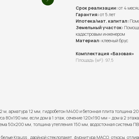
Срок реализации:
от 4 меся
Гарантия:
от 5 лет
Ипотека/мат. капитал:
Помо
Земельный участок:
Помощь
кадастровым инженером
Материал:
клееный брус
Комплектация «Базовая»
Площадь (м²): 97,5
2 м, арматура 12 мм, гидробетон М400 и бетонная плита толщина 20
са 80х190 мм, если дом в 1 этаж, сечение 120х190 мм – дом в 2 этажа
ема 50х200 мм, толщина утепления 150 мм, водосточная система ПВХ
 белые Krauss , двойной стеклопакет, фурнитура МАСО, откосы, отлив