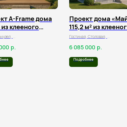
кт A-Frame дома
Проект дома «Май
² из клееного
115,2 м² из клеено
а
бруса
анузел,
Гостиная, Столовая,
, антресоль
3 спальни, ванная,
р.
р.
 000
6 085 000
1 санузел
бнее
Подробнее