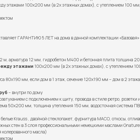
у этажами 100х200 мм (в 2х этажных домах), с утеплением 100 мм,
роектом
тавляет ГАРАНТИЮ 5 ЛЕТ на дома в данной комплектации «Базовая» и
2 м, арматура 12 мм, гидробетон М400 и бетонная плита толщина 20
между этажами
100х200 мм (в 2х этажных домах), с утеплением 100
са 80х190 мм, если дом в 1 этаж, сечение 120х190 мм – дом в 2 этажа
руб
– внутри по дому
озатуханием с подключением к щиту, провода в стиле ретро, розетки 
ема 50х200 мм, толщина утепления 150 мм, водосточная система ПВХ
 белые Krauss , двойной стеклопакет, фурнитура МАСО, откосы, отлив
жных стен в 3 слоя профессиональными немецкими маслами Gnature (
я колерованного масла)
роектом