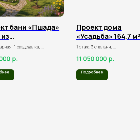
кт бани «Пшада»
Проект дома
 из
«Усадьба» 164,7 м²
индрованного
оцилиндрованно
парная, 1 раздевалка,
1 этаж, 3 спальни,
на
бревна
я, веранда,
1 кухня-гостиная,
р.
р.
 000
11 050 000
терраса
бнее
Подробнее