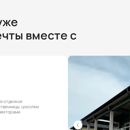
уже
чты вместе с
ей отделкой
ственницы, цоколем
нвекторами