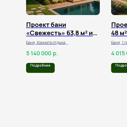
Проект бани
Прое
«Свежесть» 63,8 м² из
48 м²
оцилиндрованного
оцил
Баня, Комната отдыха,
Баня, 1 
бревна
брев
Моечная/раздевалка,
1 душева
р.
5 140 000
4 015
1 Парная, 1 Санузел
терраса
Подробнее
Подро