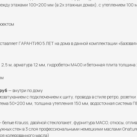
ежду этажами 100×200 мм (в 2х этажных домах), с утеплением 100 м
роектом
тавляет ГАРАНТИЮ 5 ЛЕТ на дома в данной комплектации «Базовая» 
2,5 м, арматура 12 мм, гидробетон М400 и бетонная плита толщина 
мм
руб
— внутри по дому
озатуханием с подключением к щиту, провода в стиле ретро, розетки
тема 50×200 мм, толщина утепления 150 мм, водосточная система ПВ
 белые Krauss, двойной стеклопакет, фурнитура МАСО, откосы, отлив
ужных стен в 3 слоя профессиональными немецкими маслами Gnature 
лоя колерованного масла)