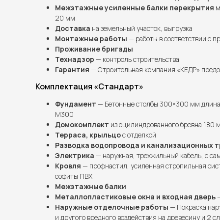
Межэтажные усиленные балки перекрытия
м
20 мм
Доставка
на земельный участок, выгрузка
Монтажные работы
— работы в соответствии с п
Проживание бригады
Технадзор
— контроль строительства
Гарантия
— Строительная компания «КЕДР» предос
Комплектация «Стандарт»
Фундамент
— Бетонные столбы 300×300 мм длина 
М300
Домокомплект
из оцилиндрованного бревна 180 
Терраса, крыльцо
с отделкой
Разводка водопровода и канализационных т
Электрика
— наружная, трехжильный кабель, с сам
Кровля
— профнастил, усиленная стропильная сис
софиты ПВХ
Межэтажные балки
Металлопластиковые окна и входная дверь
—
Наружные отделочные работы
— Покраска нар
и другого вредного воздействия на древесину и 2 с