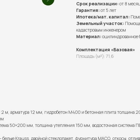
Срок реализации:
от 8 меся
Гарантия:
от 5 лет
Ипотека/мат. капитал:
Помо
Земельный участок:
Помощь 
кадастровым инженером
Материал:
оцилиндрованное 
Комплектация «Базовая»
Площадь (м²): 71,6
2 м, арматура 12 мм, гидробетон М400 и бетонная плита толщина 2
мм
тема 50×200 мм, толщина утепления 150 мм, водосточная система ПВ
— белые Krauss, двойной стеклопакет, фурнитура МАСО, откосы, отлив