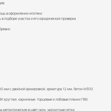
цев
щь в оформлении ипотеки
в подборе участка и его юридическая проверка
бревно
00 мм с двойной армировкой, арматура 12 мм, бетон М300
Х круглая, карнизные, торцевые и лобовые планки ПВХ,
ы металлические в цвет окон, москитные сетки.