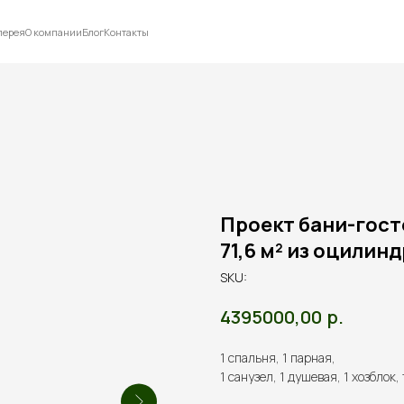
лерея
О компании
Блог
Контакты
Проект бани-гост
71,6 м² из оцилин
SKU:
р.
4395000,00
1 спальня, 1 парная,
1 санузел, 1 душевая, 1 хозблок,