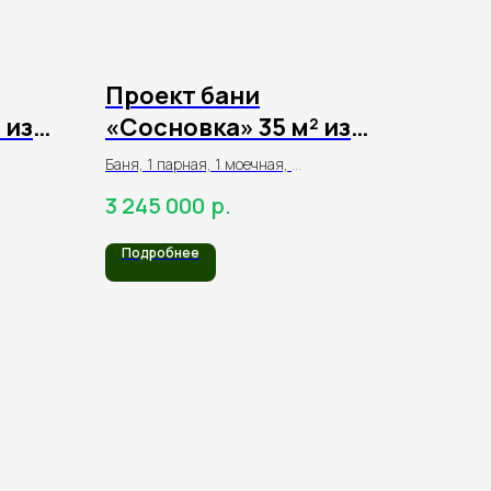
Проект бани
 из
«Сосновка» 35 м² из
го
оцилиндрованного
Баня, 1 парная, 1 моечная,
бревна
1 комната отдыха, 1 санузел,
р.
3 245 000
терраса
Подробнее