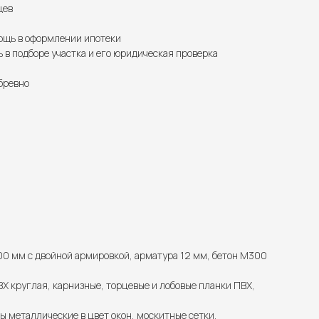
цев
щь в оформлении ипотеки
в подборе участка и его юридическая проверка
бревно
00 мм с двойной армировкой, арматура 12 мм, бетон М300
Х круглая, карнизные, торцевые и лобовые планки ПВХ,
ы металлические в цвет окон, москитные сетки.