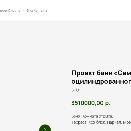
лерея
О компании
Блог
Контакты
Проект бани «Семи
оцилиндрованног
SKU:
р.
3510000,00
Баня, Комната отдыха,
Терраса, Хоз. блок, Парная, Мо