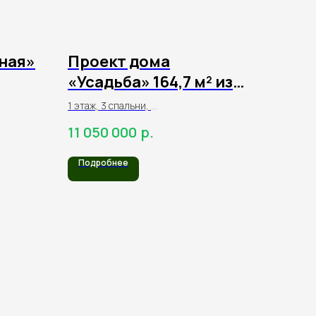
ная»
Проект дома
«Усадьба» 164,7 м² из
го
оцилиндрованного
1 этаж, 3 спальни,
бревна
1 кухня-гостиная,
р.
11 050 000
терраса
Подробнее