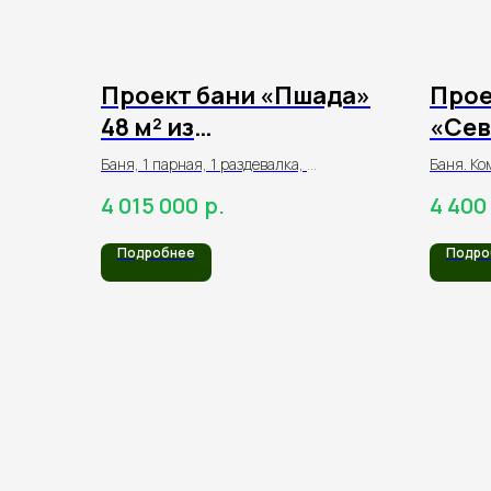
Проект бани «Пшада»
Прое
48 м² из
«Сев
оцилиндрованного
оцил
Баня, 1 парная, 1 раздевалка,
Баня. Ко
бревна
брев
1 душевая, веранда,
парная, 
р.
4 015 000
4 400
терраса
прихожа
Подробнее
Подро