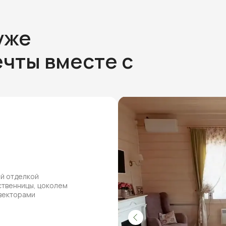
уже
чты вместе с
ей отделкой
ственницы, цоколем
нвекторами