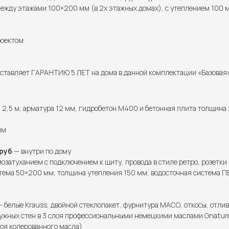
ежду этажами 100×200 мм (в 2х этажных домах), с утеплением 100 м
роектом
тавляет ГАРАНТИЮ 5 ЛЕТ на дома в данной комплектации «Базовая» 
2,5 м, арматура 12 мм, гидробетон М400 и бетонная плита толщина 
мм
руб
— внутри по дому
озатуханием с подключением к щиту, провода в стиле ретро, розетки
тема 50×200 мм, толщина утепления 150 мм, водосточная система ПВ
 белые Krauss, двойной стеклопакет, фурнитура МАСО, откосы, отлив
ужных стен в 3 слоя профессиональными немецкими маслами Gnature 
лоя колерованного масла)