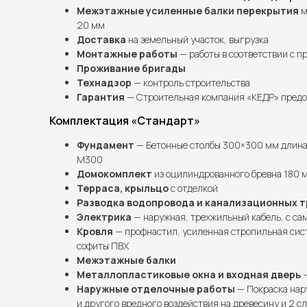
Межэтажные усиленные балки перекрытия
м
20 мм
Доставка
на земельный участок, выгрузка
Монтажные работы
— работы в соответствии с п
Проживание бригады
Технадзор
— контроль строительства
Гарантия
— Строительная компания «КЕДР» предос
Комплектация «Стандарт»
Фундамент
— Бетонные столбы 300×300 мм длина 
М300
Домокомплект
из оцилиндрованного бревна 180 
Терраса, крыльцо
с отделкой
Разводка водопровода и канализационных т
Электрика
— наружная, трехжильный кабель, с сам
Кровля
— профнастил, усиленная стропильная сис
софиты ПВХ
Межэтажные балки
Металлопластиковые окна и входная дверь
—
Наружные отделочные работы
— Покраска нар
и другого вредного воздействия на древесину и 2 с