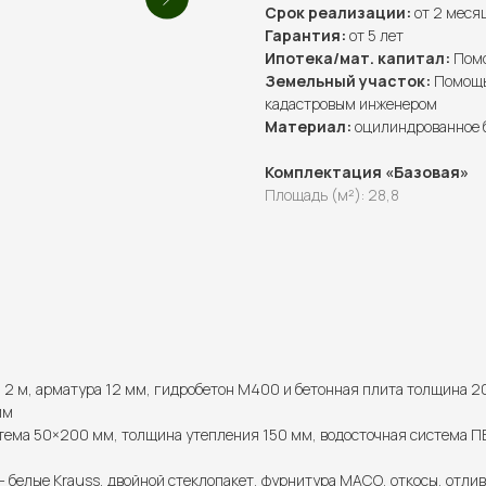
Срок реализации:
от 2 меся
Гарантия:
от 5 лет
Ипотека/мат. капитал:
Помо
Земельный участок:
Помощь 
кадастровым инженером
Материал:
оцилиндрованное 
Комплектация «Базовая»
Площадь (м²): 28,8
2 м, арматура 12 мм, гидробетон М400 и бетонная плита толщина 2
мм
тема 50×200 мм, толщина утепления 150 мм, водосточная система ПВ
— белые Krauss, двойной стеклопакет, фурнитура МАСО, откосы, отлив