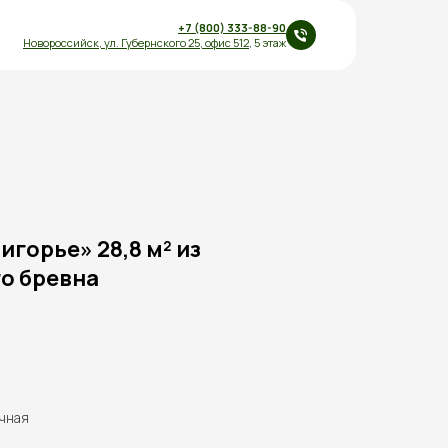
+7 (800) 333-88-90
Новороссийск,
ул.
Губернского 25
,
офис 512
, 5 этаж
горье» 28,8 м² из
о бревна
ечная