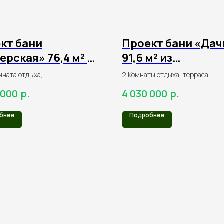
кт бани
Проект бани «Дач
ерская» 76,4 м² из
91,6 м² из
индрованного
оцилиндрованно
мната отдыха,
2 Комнаты отдыха, терраса,
на
бревна
моечная, санузел,
парная, моечная, тамбур,
р.
р.
 000
4 030 000
я, терраса
1 санузел, балкон
бнее
Подробнее