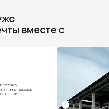
уже
чты вместе с
ей отделкой
ственницы, цоколем
нвекторами