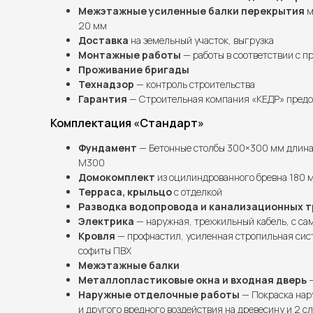
Межэтажные усиленные балки перекрытия
м
20 мм
Доставка
на земельный участок, выгрузка
Монтажные работы
— работы в соответствии с п
Проживание бригады
Технадзор
— контроль строительства
Гарантия
— Строительная компания «КЕДР» предос
Комплектация «Стандарт»
Фундамент
— Бетонные столбы 300×300 мм длина 
М300
Домокомплект
из оцилиндрованного бревна 180 
Терраса, крыльцо
с отделкой
Разводка водопровода и канализационных т
Электрика
— наружная, трехжильный кабель, с сам
Кровля
— профнастил, усиленная стропильная сис
софиты ПВХ
Межэтажные балки
Металлопластиковые окна и входная дверь
—
Наружные отделочные работы
— Покраска нар
и другого вредного воздействия на древесину и 2 с