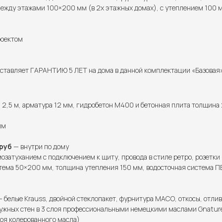
ежду этажами 100×200 мм (в 2х этажных домах), с утеплением 100 м
роектом
тавляет ГАРАНТИЮ 5 ЛЕТ на дома в данной комплектации «Базовая» 
2,5 м, арматура 12 мм, гидробетон М400 и бетонная плита толщина 
мм
руб
— внутри по дому
озатуханием с подключением к щиту, провода в стиле ретро, розетки
тема 50×200 мм, толщина утепления 150 мм, водосточная система ПВ
 белые Krauss, двойной стеклопакет, фурнитура МАСО, откосы, отлив
ужных стен в 3 слоя профессиональными немецкими маслами Gnature 
лоя колерованного масла)