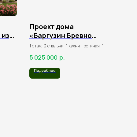
Проект дома
 из
«Баргузин Бревно
го
Модерн» 58,2 м² из
1 этаж, 2 спальни, 1 кухня-гостиная, 1
оцилиндрованного
санузел
р.
5 025 000
бревна
Подробнее