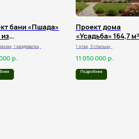
кт бани «Пшада»
Проект дома
 из
«Усадьба» 164,7 м²
индрованного
оцилиндрованно
парная, 1 раздевалка,
1 этаж, 3 спальни,
на
бревна
я, веранда,
1 кухня-гостиная,
р.
р.
 000
11 050 000
терраса
бнее
Подробнее