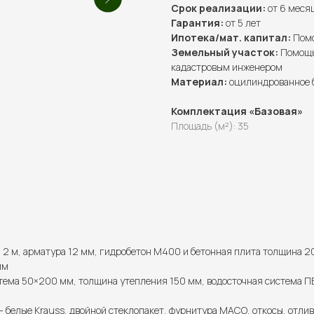
Срок реализации:
от 6 меся
Гарантия:
от 5 лет
Ипотека/мат. капитал:
Помо
Земельный участок:
Помощь 
кадастровым инженером
Материал:
оцилиндрованное 
Комплектация «Базовая»
Площадь (м²): 35
2 м, арматура 12 мм, гидробетон М400 и бетонная плита толщина 2
мм
тема 50×200 мм, толщина утепления 150 мм, водосточная система ПВ
— белые Krauss, двойной стеклопакет, фурнитура МАСО, откосы, отлив