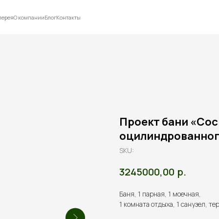
лерея
О компании
Блог
Контакты
Проект бани «Сосн
оцилиндрованног
SKU:
р.
3245000,00
Баня, 1 парная, 1 моечная,
1 комната отдыха, 1 санузел, те