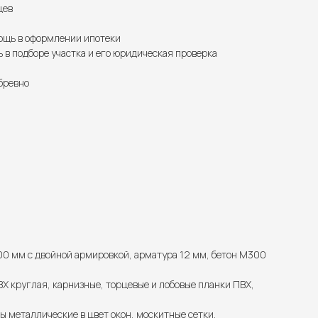
цев
щь в оформлении ипотеки
в подборе участка и его юридическая проверка
бревно
00 мм с двойной армировкой, арматура 12 мм, бетон М300
Х круглая, карнизные, торцевые и лобовые планки ПВХ,
ы металлические в цвет окон, москитные сетки.