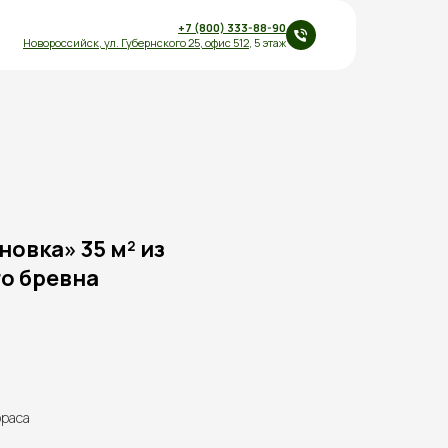
+7 (800) 333-88-90
Новороссийск,
ул.
Губернского 25
,
офис 512
, 5 этаж
овка» 35 м² из
о бревна
рраса