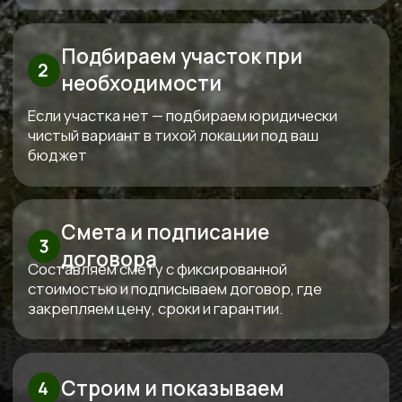
Основатель компании
Три «К» от Кедра — красота,
качество, контроль
Используем только проверенные
материалы,
которые совместимы между собой
по технологиям. Каждый дом проектируем
индивидуально под конкретный участок и
бюджет клиента.
За все время построили больше 100
объектов
Сами проектируем, сами строим и
сами обслуживаем. Мы предлагаем полный
спектр услуг по строительству домов и бань из
дерева, начиная от индивидуального
проектирования и заканчивая ремонтом и
обслуживанием.