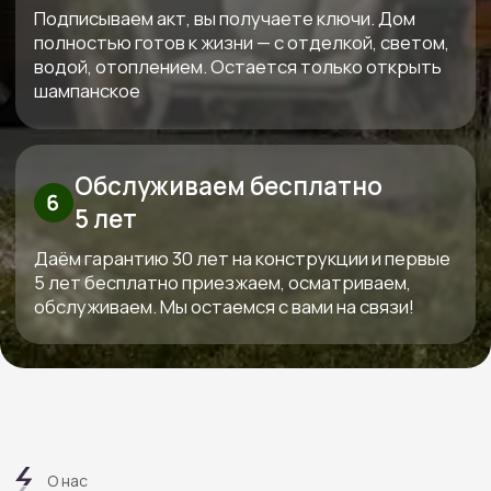
Высокие стандарты качества
в строительстве деревянных домов
КОНТАКТЫ:
+7 (800) 333-88-90
Kedr-stroy-group@yandex.ru
Новороссийск, ул. Губернского,
25, офис 512, 5 этаж