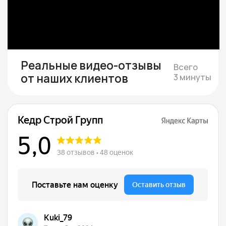
необходимости
Если участка нет — подбираем юридически
чистый вариант в тихой локации под ваш
бюджет
Смета и подписание
договора
Составляем смету с фиксированной
стоимостью и подписываем договор, где
закрепляем цену, сроки и гарантии.
Строим и показываем
Берём на себя все работы, закупки
и координацию, проводим коммуникации,
каждую неделю присылаем фотоотчёты