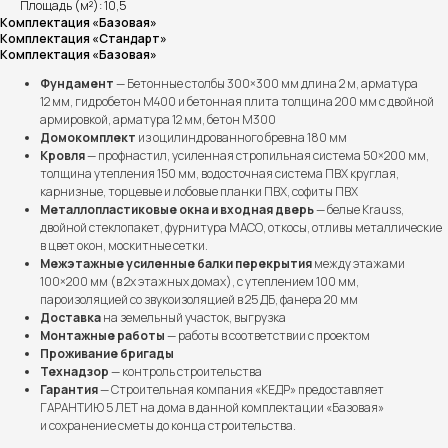
Площадь (м²): 10,5
Комплектация «Базовая»
Комплектация «Стандарт»
Комплектация «Базовая»
Фундамент
— Бетонные столбы 300×300 мм длина 2 м, арматура
12 мм, гидробетон М400 и бетонная плита толщина 200 мм с двойной
армировкой, арматура 12 мм, бетон М300
Домокомплект
из оцилиндрованного бревна 180 мм
Кровля
— профнастил, усиленная стропильная система 50×200 мм,
толщина утепления 150 мм, водосточная система ПВХ круглая,
карнизные, торцевые и лобовые планки ПВХ, софиты ПВХ
Металлопластиковые окна и входная дверь
— белые Krauss,
двойной стеклопакет, фурнитура МАСО, откосы, отливы металлические
в цвет окон, москитные сетки.
Межэтажные усиленные балки перекрытия
между этажами
100×200 мм (в 2х этажных домах), с утеплением 100 мм,
пароизоляцией со звукоизоляцией в 25 ДБ, фанера 20 мм
Доставка
на земельный участок, выгрузка
Монтажные работы
— работы в соответствии с проектом
Проживание бригады
Технадзор
— контроль строительства
Гарантия
— Строительная компания «КЕДР» предоставляет
ГАРАНТИЮ 5 ЛЕТ на дома в данной комплектации «Базовая»
и сохранение сметы до конца строительства.