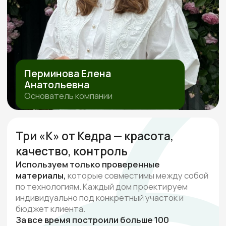
ПОЛИТИКА ОБРАБОТКИ ПЕРСОНАЛЬНЫХ ДАННЫХ
СОГЛАСИЕ НА ОБРАБОТКУ ПЕРСОНАЛЬНЫХ ДАННЫХ
ИП Перминова Елена Анатольевна
ИНН 432600976126, ОГРНИП
315231500017916