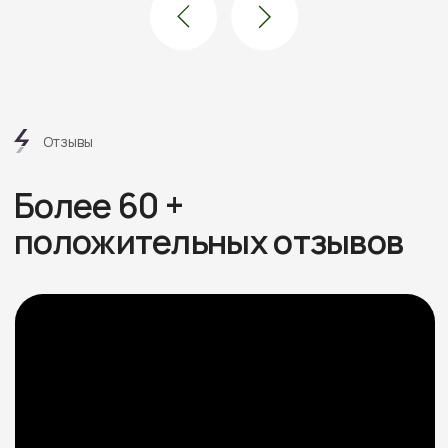
Посмотреть все отзывы
Этапы
работ
6 шагов от дома вашей
мечты без стресса
и долгостроя
Знакомимся и обсуждаем
проект
Встречаемся онлайн или в офисе, слушаем ваши
пожелания, подбираем проекты под бюджет.
Рассказываем про материалы, этапы и нюансы
Подбираем участок при