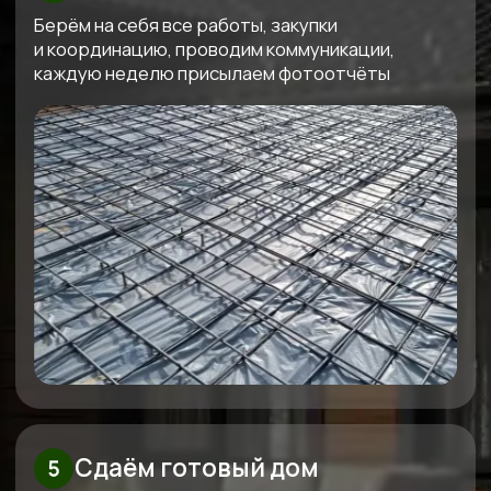
Узнайте стоимость вашего дома
Бесплатно рассчитаем
смету под ваш бюджет
Мы свяжемся с вами, бесплатно спроектируем
проект под ваш бюджет и вышлем четкую
смету
Получить смету
+7
Я даю согласие на обработку
своих персональных данных в
соответствии с
политикой
обработки персональных данных
Рассчитать смету