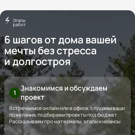
Строим экологичные дома
из дерева с 2012 года
Экономия
Слаженная работа,
на технадзоре
отработанная
от 150 000
годами
Перминова Елена
Анатольевна