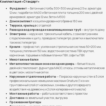
Комплектация «Стандарт»
Фундамент
— Бетонные столбы 300×300 мм длина 2,5 м, арматура
12 мм, гидробетон М400 и бетонная плита толщина 200 мм с двойной
армировкой, арматура 12 мм, бетон М300
Домокомплект
из оцилиндрованного бревна 180 мм
Терраса, крыльцо
с отделкой
Разводка водопровода и канализационных труб
— внутри по дому
Выполненные проекты
Электрика
— наружная, трехжильный кабель, с самозатуханием
с подключением к щиту, провода в стиле ретро, розетки и выключатели
Более 100 семей уже
также в стиле ретро
Кровля
— профнастил, усиленная стропильная система 50×200 мм,
построили дом мечты
толщина утепления 150 мм, водосточная система ПВХ круглая,
вместе с нами
карнизные, торцевые и лобовые планки ПВХ, софиты ПВХ
Межэтажные балки
Металлопластиковые окна и входная дверь
— белые Krauss,
двойной стеклопакет, фурнитура МАСО, откосы, отливы металлические
в цвет окон, москитные сетки.
Наружные отделочные работы
— Покраска наружных стен в 3 слоя
профессиональными немецкими маслами Gnature (1 из них
грунтовочный слой от насекомых, синевы и другого вредного
воздействия на древесину и 2 слоя колерованного масла)
Монтажные работы
— работы в соответствии с проектом
Доставка
на земельный участок, выгрузка
Проживание бригады