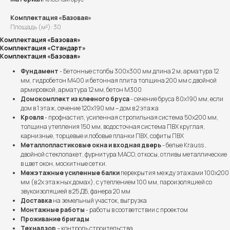
Комплектация «Базовая»
Площадь (м²): 30
Комплектация «Базовая»
Комплектация «Стандарт»
Комплектация «Базовая»
Фундамент
- Бетонные столбы 300х300 мм длина 2 м, арматура 12
мм, гидробетон М400 и бетонная плита толщина 200 мм с двойной
армировкой, арматура 12 мм, бетон М300
Домокомплект из клееного бруса
- сечение бруса 80х190 мм, если
дом в 1 этаж, сечение 120х190 мм – дом в 2 этажа
Кровля
- профнастил, усиленная стропильная система 50х200 мм,
толщина утепления 150 мм, водосточная система ПВХ круглая,
карнизные, торцевые и лобовые планки ПВХ, софиты ПВХ
Металлопластиковые окна и входная дверь
- белые Krauss ,
двойной стеклопакет, фурнитура МАСО, откосы, отливы металлические
в цвет окон, москитные сетки.
Межэтажные усиленные балки
перекрытия между этажами 100х200
мм (в 2х этажных домах), с утеплением 100 мм, пароизоляцией со
звукоизоляцией в 25 ДБ, фанера 20 мм
Доставка
на земельный участок, выгрузка
Монтажные работы
- работы в соответствии с проектом
Проживание бригады
Технадзор
– контроль строительства