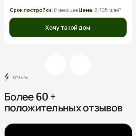
Этапы
работ
6 шагов от дома вашей
мечты без стресса
и долгостроя
Знакомимся и обсуждаем
проект
Встречаемся онлайн или в офисе, слушаем ваши
пожелания, подбираем проекты под бюджет.
Рассказываем про материалы, этапы и нюансы
Подбираем участок при
необходимости
Если участка нет — подбираем юридически
чистый вариант в тихой локации под ваш