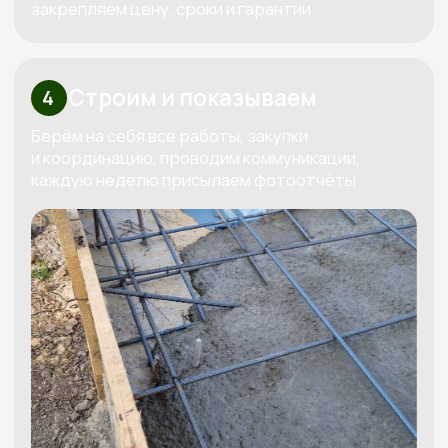
Бесплатно рассчитаем
смету под ваш бюджет
Мы свяжемся с вами, бесплатно спроектируем
проект под ваш бюджет и вышлем четкую
смету
Получить смету
+7
Я даю согласие на обработку
своих персональных данных в
соответствии с
политикой
обработки персональных данных
Рассчитать смету