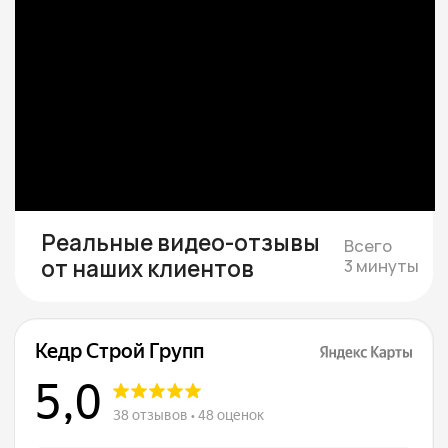
бюджет
Смета и подписание
договора
Составляем смету с фиксированной
стоимостью и подписываем договор, где
закрепляем цену, сроки и гарантии.
Строим и показываем
Берём на себя все работы, закупки
и координацию, проводим коммуникации,
каждую неделю присылаем фотоотчёты