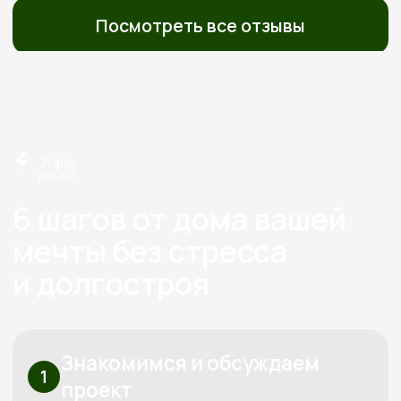
из дерева с 2012 года
Экономия
Слаженная работа,
на технадзоре
отработанная
от 150 000
годами
Перминова Елена
Анатольевна
Основатель компании