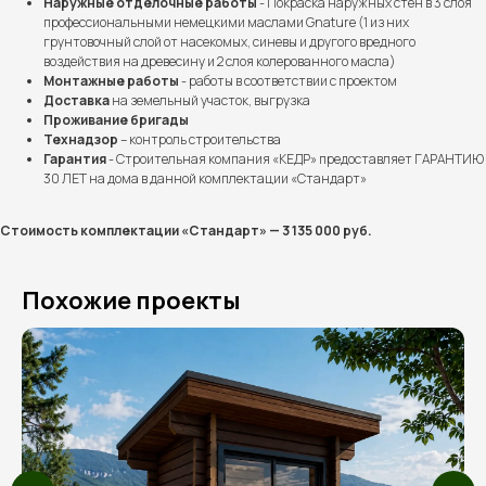
Наружные отделочные работы
- Покраска наружных стен в 3 слоя
профессиональными немецкими маслами Gnature (1 из них
грунтовочный слой от насекомых, синевы и другого вредного
воздействия на древесину и 2 слоя колерованного масла)
Монтажные работы
- работы в соответствии с проектом
Доставка
на земельный участок, выгрузка
Проживание бригады
Технадзор
– контроль строительства
Гарантия
- Строительная компания «КЕДР» предоставляет ГАРАНТИЮ
Выполненные проекты
30 ЛЕТ на дома в данной комплектации «Стандарт»
Более 100 семей уже
Стоимость комплектации «Стандарт» — 3 135 000 руб.
построили дом мечты
вместе с нами
Похожие проекты