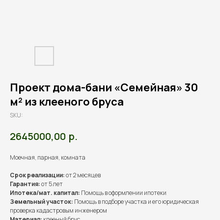
Проект дома-бани «Семейная» 30
м² из клееного бруса
SKU:
р.
2645000,00
Моечная, парная, комната
Срок реализации:
от 2 месяцев
Гарантия:
от 5 лет
Ипотека/мат. капитал:
Помощь в оформлении ипотеки
Земельный участок:
Помощь в подборе участка и его юридическая
проверка кадастровым инженером
Материал:
клееный брус