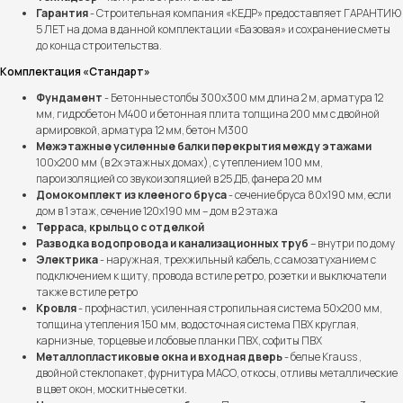
Гарантия
- Строительная компания «КЕДР» предоставляет ГАРАНТИЮ
5 ЛЕТ на дома в данной комплектации «Базовая» и сохранение сметы
до конца строительства.
Комплектация «Стандарт»
Фундамент
- Бетонные столбы 300х300 мм длина 2 м, арматура 12
мм, гидробетон М400 и бетонная плита толщина 200 мм с двойной
армировкой, арматура 12 мм, бетон М300
Межэтажные усиленные балки перекрытия между этажами
100х200 мм (в 2х этажных домах), с утеплением 100 мм,
пароизоляцией со звукоизоляцией в 25 ДБ, фанера 20 мм
Домокомплект из клееного бруса
- сечение бруса 80х190 мм, если
дом в 1 этаж, сечение 120х190 мм – дом в 2 этажа
Терраса, крыльцо с отделкой
Разводка водопровода и канализационных труб
– внутри по дому
Электрика
- наружная, трехжильный кабель, с самозатуханием с
подключением к щиту, провода в стиле ретро, розетки и выключатели
также в стиле ретро
Кровля
- профнастил, усиленная стропильная система 50х200 мм,
толщина утепления 150 мм, водосточная система ПВХ круглая,
карнизные, торцевые и лобовые планки ПВХ, софиты ПВХ
Металлопластиковые окна и входная дверь
- белые Krauss ,
двойной стеклопакет, фурнитура МАСО, откосы, отливы металлические
в цвет окон, москитные сетки.