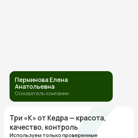
ИП Перминова Елена Анатольевна
ИНН 432600976126, ОГРНИП
315231500017916