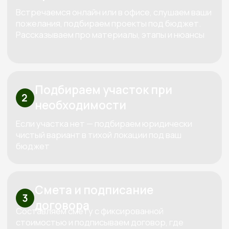
Три «К» от Кедра — красота,
качество, контроль
Используем только проверенные
материалы,
которые совместимы между собой
по технологиям. Каждый дом проектируем
индивидуально под конкретный участок и
бюджет клиента.
За все время построили больше 100
объектов
Сами проектируем, сами строим и
сами обслуживаем. Мы предлагаем полный
спектр услуг по строительству домов и бань из
дерева, начиная от индивидуального
проектирования и заканчивая ремонтом и
обслуживанием.
Узнайте стоимость вашего дома