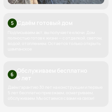
Высокие стандарты качества
в строительстве деревянных домов
КОНТАКТЫ:
+7 (800) 333-88-90
Kedr-stroy-group@yandex.ru
Новороссийск, ул. Губернского,
25, офис 512, 5 этаж
АДРЕС: