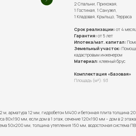
2 Спальни, Прихожая,
1 Гостиная, 1 Санузел,
1 Кладовая, Крыльцо, Терраса
Срок реализации:
от 4 меся
Гарантия:
от 5 лет
Ипотека/мат. капитал:
Помо
Земельный участок:
Помощь
кадастровым инженером
Материал:
клееный брус
Комплектация «Базовая»
Площадь (м²): 93
2 м, арматура 12 мм, гидробетон М400 и бетонная плита толщина 20
са 80х190 мм, если дом в 1 этаж, сечение 120х190 мм – дом в 2 этажа
ема 50х200 мм, толщина утепления 150 мм, водосточная система ПВХ