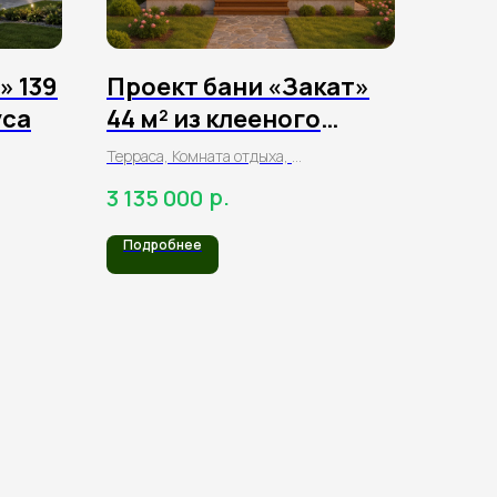
» 139
Проект бани «Закат»
уса
44 м² из клееного
бруса
Терраса, Комната отдыха,
Парная,
р.
3 135 000
Моечная
Подробнее