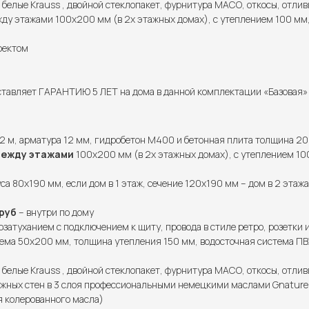
 белые Krauss , двойной стеклопакет, фурнитура МАСО, откосы, отлив
у этажами 100х200 мм (в 2х этажных домах), с утеплением 100 мм,
роектом
тавляет ГАРАНТИЮ 5 ЛЕТ на дома в данной комплектации «Базовая» и
2 м, арматура 12 мм, гидробетон М400 и бетонная плита толщина 20
между этажами
100х200 мм (в 2х этажных домах), с утеплением 100
са 80х190 мм, если дом в 1 этаж, сечение 120х190 мм – дом в 2 этажа
руб
– внутри по дому
озатуханием с подключением к щиту, провода в стиле ретро, розетки 
ема 50х200 мм, толщина утепления 150 мм, водосточная система ПВХ
 белые Krauss , двойной стеклопакет, фурнитура МАСО, откосы, отлив
жных стен в 3 слоя профессиональными немецкими маслами Gnature (
я колерованного масла)