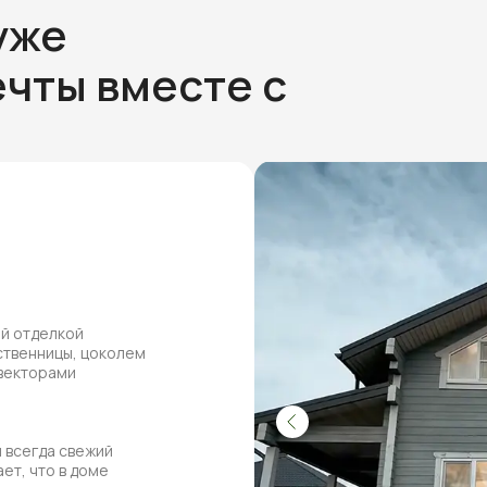
уже
чты вместе с
ей отделкой
ственницы, цоколем
нвекторами
 всегда свежий
ет, что в доме