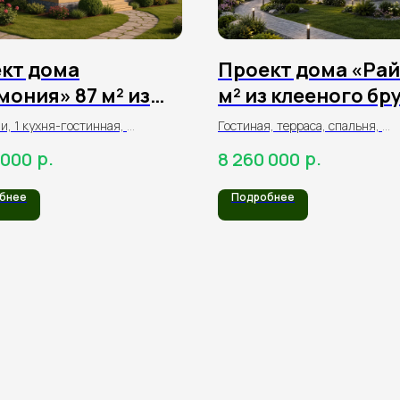
кт дома
Проект дома «Рай
мония» 87 м² из
м² из клееного бр
ного бруса
и, 1 кухня-гостинная,
Гостиная, терраса, спальня,
а,
2 детские, 2 санузла
р.
р.
 000
8 260 000
бнее
Подробнее