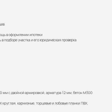
цев
щь в оформлении ипотеки
 в подборе участка и его юридическая проверка
0 мм с двойной армировкой, арматура 12 мм, бетон М300
 круглая, карнизные, торцевые и лобовые планки ПВХ,