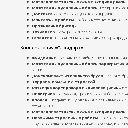
Металлопластиковые окна и входная дверь
-
Межэтажные усиленные балки
перекрытия межд
Доставка
на земельный участок, выгрузка
Монтажные работы
- работы в соответствии с п
Проживание бригады
Технадзор
– контроль строительства
Гарантия
- Строительная компания «КЕДР» предос
Комплектация «Стандарт»
Фундамент
- Бетонные столбы 300х300 мм длина 
Межэтажные усиленные балки перекрытия 
20 мм
Домокомплект из клееного бруса
- сечение бру
Терраса, крыльцо с отделкой
Разводка водопровода и канализационных т
Электрика
- наружная, трехжильный кабель, с сам
Кровля
- профнастил, усиленная стропильная сист
софиты ПВХ
Металлопластиковые окна и входная дверь
-
Наружные отделочные работы
- Покраска нару
другого вредного воздействия на древесину и 2 сло