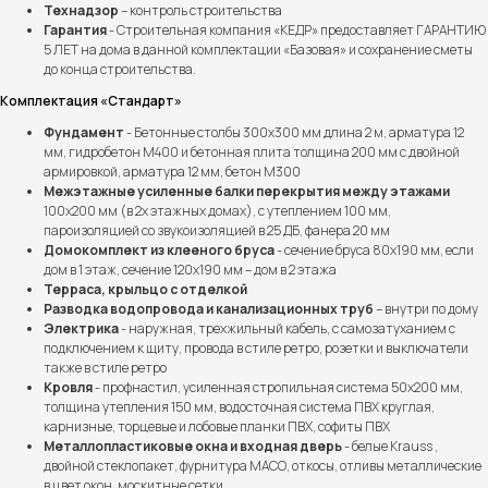
Технадзор
– контроль строительства
Гарантия
- Строительная компания «КЕДР» предоставляет ГАРАНТИЮ
5 ЛЕТ на дома в данной комплектации «Базовая» и сохранение сметы
до конца строительства.
Комплектация «Стандарт»
Фундамент
- Бетонные столбы 300х300 мм длина 2 м, арматура 12
мм, гидробетон М400 и бетонная плита толщина 200 мм с двойной
армировкой, арматура 12 мм, бетон М300
Межэтажные усиленные балки перекрытия между этажами
100х200 мм (в 2х этажных домах), с утеплением 100 мм,
пароизоляцией со звукоизоляцией в 25 ДБ, фанера 20 мм
Домокомплект из клееного бруса
- сечение бруса 80х190 мм, если
Выполненные проекты
дом в 1 этаж, сечение 120х190 мм – дом в 2 этажа
Терраса, крыльцо с отделкой
Более 100 семей уже
Разводка водопровода и канализационных труб
– внутри по дому
Электрика
- наружная, трехжильный кабель, с самозатуханием с
построили дом мечты
подключением к щиту, провода в стиле ретро, розетки и выключатели
вместе с нами
также в стиле ретро
Кровля
- профнастил, усиленная стропильная система 50х200 мм,
толщина утепления 150 мм, водосточная система ПВХ круглая,
карнизные, торцевые и лобовые планки ПВХ, софиты ПВХ
Металлопластиковые окна и входная дверь
- белые Krauss ,
двойной стеклопакет, фурнитура МАСО, откосы, отливы металлические
в цвет окон, москитные сетки.