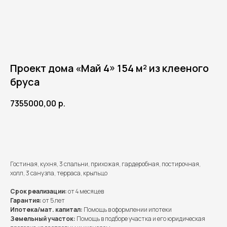
Проект дома «Май 4» 154 м² из клееного
бруса
7355000,00
р.
Получить расчет
Гостиная, кухня, 3 спальни, прихожая, гардеробная, постирочная,
холл, 3 санузла, терраса, крыльцо
Срок реализации:
от 4 месяцев
Гарантия:
от 5 лет
Ипотека/мат. капитал:
Помощь в оформлении ипотеки
Земельный участок:
Помощь в подборе участка и его юридическая