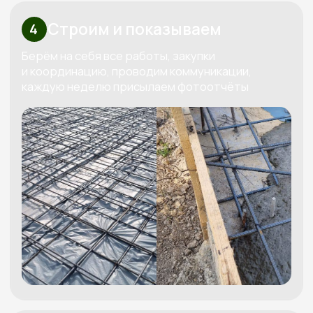
Узнайте стоимость вашего дома
Бесплатно рассчитаем
смету под ваш бюджет
Мы свяжемся с вами, бесплатно спроектируем
проект под ваш бюджет и вышлем четкую
смету
Получить смету
+7
Я даю согласие на обработку
своих персональных данных в
соответствии с
политикой
обработки персональных данных