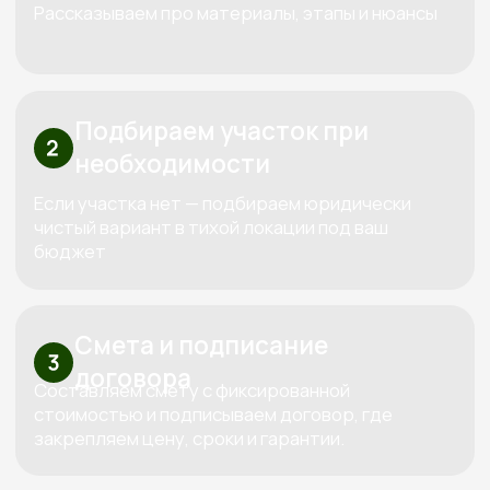
Перминова Елена
Анатольевна
Основатель компании
Три «К» от Кедра — красота,
качество, контроль
Используем только проверенные
материалы,
которые совместимы между собой
по технологиям. Каждый дом проектируем
индивидуально под конкретный участок и
бюджет клиента.
За все время построили больше 100
объектов
Сами проектируем, сами строим и
сами обслуживаем. Мы предлагаем полный
спектр услуг по строительству домов и бань из
дерева, начиная от индивидуального
проектирования и заканчивая ремонтом и
обслуживанием.