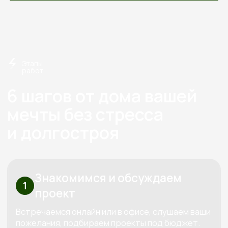
О нас
Строим экологичные дома
из дерева с 2012 года
Экономия
Слаженная работа,
на технадзоре
отработанная
от 150 000
годами