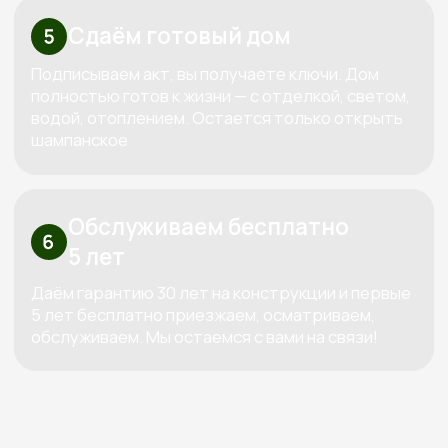
Рассчитать смету
Высокие стандарты качества
в строительстве деревянных домов
КОНТАКТЫ:
+7 (800) 333-88-90
Kedr-stroy-group@yandex.ru
Новороссийск, ул. Губернского,
25, офис 512, 5 этаж