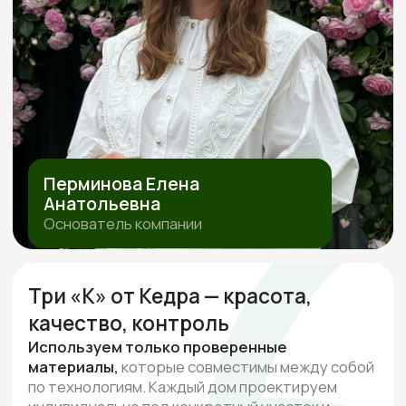
ПОЛИТИКА ОБРАБОТКИ ПЕРСОНАЛЬНЫХ ДАННЫХ
СОГЛАСИЕ НА ОБРАБОТКУ ПЕРСОНАЛЬНЫХ ДАННЫХ
ИП Перминова Елена Анатольевна
ИНН 432600976126, ОГРНИП
315231500017916