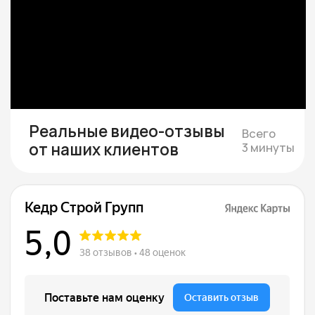
Подбираем участок при
необходимости
Если участка нет — подбираем юридически
чистый вариант в тихой локации под ваш
бюджет
Смета и подписание
договора
Составляем смету с фиксированной
стоимостью и подписываем договор, где
закрепляем цену, сроки и гарантии.
Строим и показываем
Берём на себя все работы, закупки
и координацию, проводим коммуникации,
каждую неделю присылаем фотоотчёты