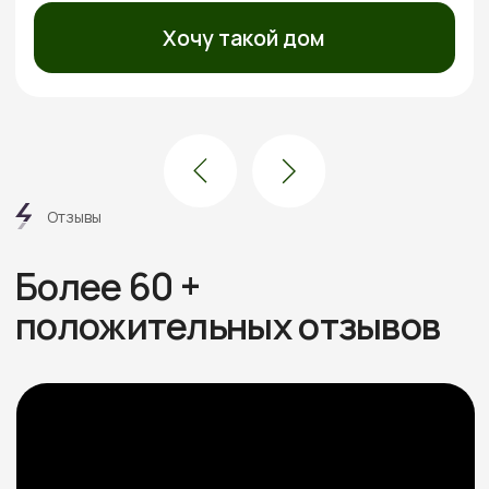
Посмотреть все отзывы
Этапы
работ
6 шагов от дома вашей
мечты без стресса
и долгостроя
Знакомимся и обсуждаем
проект
Встречаемся онлайн или в офисе, слушаем ваши
пожелания, подбираем проекты под бюджет.
Рассказываем про материалы, этапы и нюансы