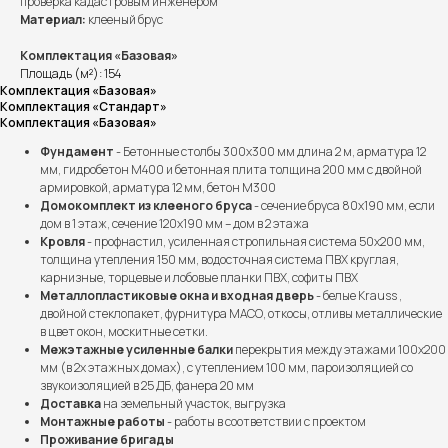
проверка кадастровым инженером
Материал:
клееный брус
Комплектация «Базовая»
Площадь (м²): 154
Комплектация «Базовая»
Комплектация «Стандарт»
Комплектация «Базовая»
Фундамент
- Бетонные столбы 300х300 мм длина 2 м, арматура 12
мм, гидробетон М400 и бетонная плита толщина 200 мм с двойной
армировкой, арматура 12 мм, бетон М300
Домокомплект из клееного бруса
- сечение бруса 80х190 мм, если
дом в 1 этаж, сечение 120х190 мм – дом в 2 этажа
Кровля
- профнастил, усиленная стропильная система 50х200 мм,
толщина утепления 150 мм, водосточная система ПВХ круглая,
карнизные, торцевые и лобовые планки ПВХ, софиты ПВХ
Металлопластиковые окна и входная дверь
- белые Krauss ,
двойной стеклопакет, фурнитура МАСО, откосы, отливы металлические
в цвет окон, москитные сетки.
Межэтажные усиленные балки
перекрытия между этажами 100х200
мм (в 2х этажных домах), с утеплением 100 мм, пароизоляцией со
звукоизоляцией в 25 ДБ, фанера 20 мм
Доставка
на земельный участок, выгрузка
Монтажные работы
- работы в соответствии с проектом
Проживание бригады