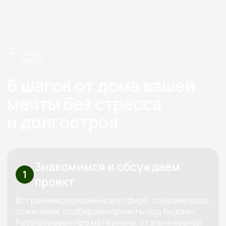
О нас
Строим экологичные дома
из дерева с 2012 года
Экономия
Слаженная работа,
на технадзоре
отработанная
от 150 000
годами