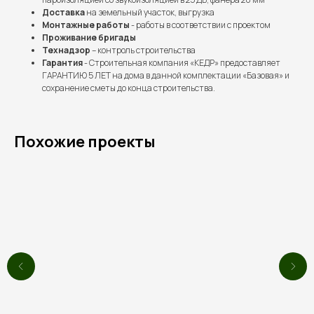
Доставка
на земельный участок, выгрузка
Монтажные работы
- работы в соответствии с проектом
Проживание бригады
Технадзор
– контроль строительства
Гарантия
- Строительная компания «КЕДР» предоставляет
ГАРАНТИЮ 5 ЛЕТ на дома в данной комплектации «Базовая» и
сохранение сметы до конца строительства.
Похожие проекты
Выполненные проекты
Более 100 семей уже
построили дом мечты
вместе с нами