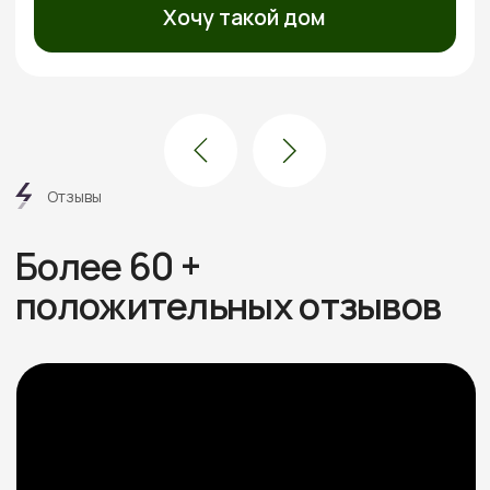
Посмотреть все отзывы
Этапы
работ
6 шагов от дома вашей
мечты без стресса
и долгостроя
Знакомимся и обсуждаем
проект
Встречаемся онлайн или в офисе, слушаем ваши
пожелания, подбираем проекты под бюджет.
Рассказываем про материалы, этапы и нюансы