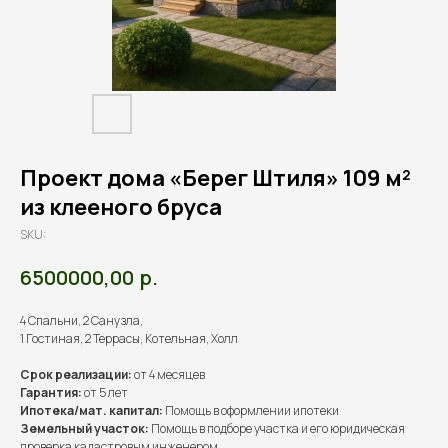
Проект дома «Берег Штиля» 109 м²
из клееного бруса
SKU:
р.
6500000,00
4 Спальни, 2 Санузла,
1 Гостиная, 2 Террасы, Котельная, Холл
Срок реализации:
от 4 месяцев
Гарантия:
от 5 лет
Ипотека/мат. капитал:
Помощь в оформлении ипотеки
Земельный участок:
Помощь в подборе участка и его юридическая
проверка кадастровым инженером