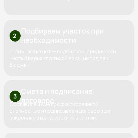
Перминова Елена
Анатольевна
Основатель компании
Три «К» от Кедра — красота,
качество, контроль
Используем только проверенные
материалы,
которые совместимы между собой
по технологиям. Каждый дом проектируем
индивидуально под конкретный участок и
бюджет клиента.
За все время построили больше 100
объектов
Сами проектируем, сами строим и
сами обслуживаем. Мы предлагаем полный
спектр услуг по строительству домов и бань из
дерева, начиная от индивидуального
проектирования и заканчивая ремонтом и
обслуживанием.