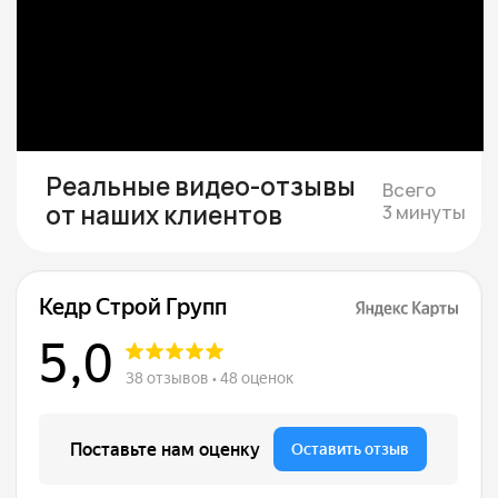
Подбираем участок при
необходимости
Если участка нет — подбираем юридически
чистый вариант в тихой локации под ваш
бюджет
Смета и подписание
договора
Составляем смету с фиксированной
стоимостью и подписываем договор, где
закрепляем цену, сроки и гарантии.
Строим и показываем
Берём на себя все работы, закупки
и координацию, проводим коммуникации,
каждую неделю присылаем фотоотчёты