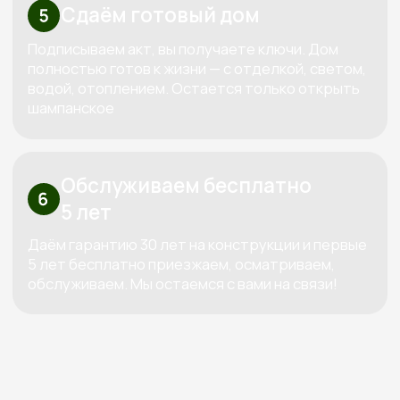
Рассчитать смету
Высокие стандарты качества
в строительстве деревянных домов
КОНТАКТЫ:
+7 (800) 333-88-90
Kedr-stroy-group@yandex.ru
Новороссийск, ул. Губернского,
25, офис 512, 5 этаж