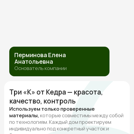
ПОЛИТИКА ОБРАБОТКИ ПЕРСОНАЛЬНЫХ ДАННЫХ
СОГЛАСИЕ НА ОБРАБОТКУ ПЕРСОНАЛЬНЫХ ДАННЫХ
ИП Перминова Елена Анатольевна
ИНН 432600976126, ОГРНИП
315231500017916