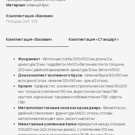
Материал:
клееный брус
Комплектация «Базовая»
Площадь (м²): 109
Комплектация «Базовая»
Комплектация «Стандарт»
Фундамент
- Бетонные столбы 300х300 мм длина 2 м,
арматура 12 мм, гидробетон М400 и бетонная плита толщина
200 мм с двойной армировкой, арматура 12 мм, бетон М300
Домокомплект из клееного бруса
- сечение бруса 80х190 мм,
если дом в 1 этаж, сечение 120х190 мм – дом в 2 этажа
Кровля
- профнастил, усиленная стропильная система 50х200
мм, толщина утепления 150 мм, водосточная система ПВХ
круглая, карнизные, торцевые и лобовые планки ПВХ, софиты
ПВХ
Металлопластиковые окна и входная дверь
- белые Krauss ,
двойной стеклопакет, фурнитура МАСО, откосы, отливы
металлические в цвет окон, москитные сетки.
Межэтажные усиленные балки
перекрытия между этажами
100х200 мм (в 2х этажных домах), с утеплением 100 мм,
пароизоляцией со звукоизоляцией в 25 ДБ, фанера 20 мм