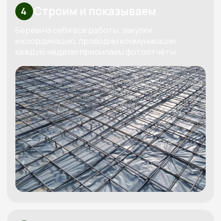
Узнайте стоимость вашего дома
Бесплатно рассчитаем
смету под ваш бюджет
Мы свяжемся с вами, бесплатно спроектируем
проект под ваш бюджет и вышлем четкую
смету
Получить смету
+7
Я даю согласие на обработку
своих персональных данных в
соответствии с
политикой
обработки персональных данных