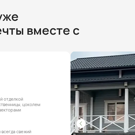
уже
чты вместе с
ей отделкой
ственницы, цоколем
нвекторами
 всегда свежий