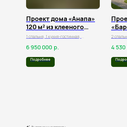
Проект дома «Анапа»
Прое
120 м² из клееного
«Бар
бруса
м² и
1 спальня, 1 кухня-гостинная,
2 спальн
2 санузла, прихожая,
1 санузе
р.
6 950 000
4 530
кладовая, терраса
терраса
Подробнее
Подро
Выполненные проекты