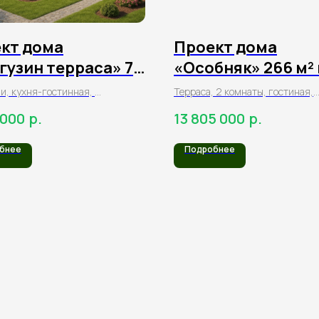
кт дома
Проект дома
гузин терраса» 79
«Особняк» 266 м² 
з клееного бруса
клееного бруса
и, кухня-гостинная,
Терраса, 2 комнаты, гостиная,
л, гардеробная,
кухня, котельная, прихожая,
р.
р.
 000
13 805 000
3 гардеробные, 3 санузла
бнее
Подробнее