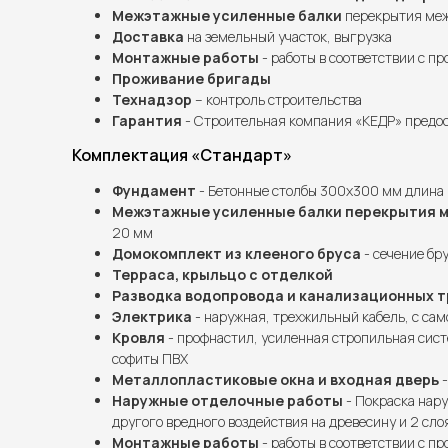
Межэтажные усиленные балки
перекрытия межд
Доставка
на земельный участок, выгрузка
Монтажные работы
- работы в соответствии с п
Проживание бригады
Технадзор
– контроль строительства
Гарантия
- Строительная компания «КЕДР» предос
Комплектация «Стандарт»
Фундамент
- Бетонные столбы 300х300 мм длина 
Межэтажные усиленные балки перекрытия 
20 мм
Домокомплект из клееного бруса
- сечение бру
Терраса, крыльцо с отделкой
Разводка водопровода и канализационных т
Электрика
- наружная, трехжильный кабель, с сам
Кровля
- профнастил, усиленная стропильная сист
софиты ПВХ
Металлопластиковые окна и входная дверь
-
Наружные отделочные работы
- Покраска нару
другого вредного воздействия на древесину и 2 сло
Монтажные работы
- работы в соответствии с п