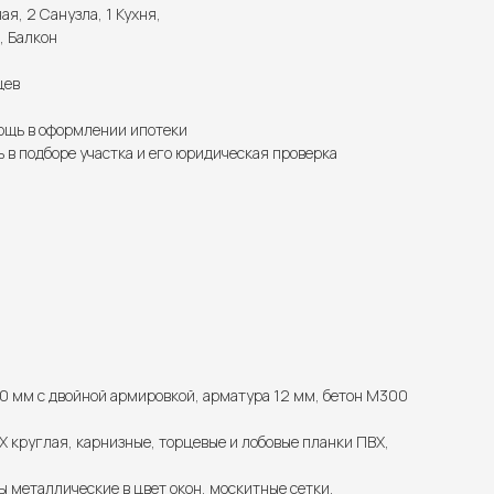
ая, 2 Санузла, 1 Кухня,
, Балкон
цев
щь в оформлении ипотеки
 в подборе участка и его юридическая проверка
0 мм с двойной армировкой, арматура 12 мм, бетон М300
 круглая, карнизные, торцевые и лобовые планки ПВХ,
ы металлические в цвет окон, москитные сетки.