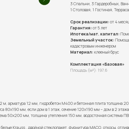
3 Спальни, 3 Гардеробных, Ванн
1 Столовая, 1 Гостиная, Терраса
Срок реализации:
от 4 меся
Гарантия:
от 5 лет
Ипотека/мат. капитал:
Помо
Земельный участок:
Помощь
кадастровым инженером
Материал:
клееный брус
Комплектация «Базовая»
Площадь (м²): 197,6
2 м, арматура 12 мм, гидробетон М400 и бетонная плита толщина 20
са 80х190 мм, если дом в 1 этаж, сечение 120х190 мм – дом в 2 этажа
ема 50х200 мм, толщина утепления 150 мм, водосточная система ПВХ
 белые Krauss , двойной стеклопакет, фурнитура МАСО, откосы, отлив