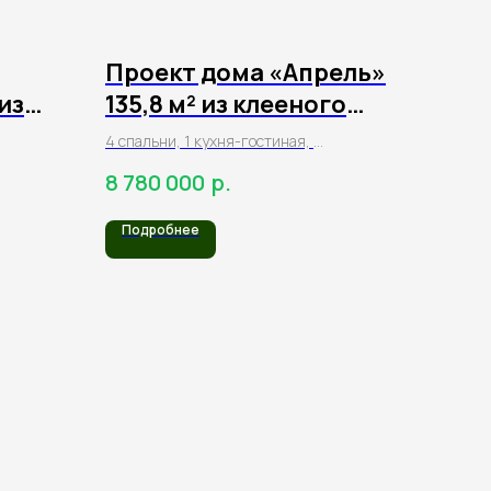
Проект дома «Апрель»
из
135,8 м² из клееного
бруса
4 спальни, 1 кухня-гостиная,
2 санузла, терраса,
р.
8 780 000
балкон
Подробнее