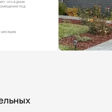
ет, что в доме
 помещение под
8 месяцев
тельных