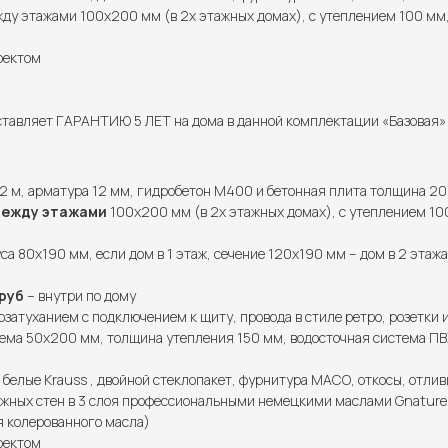
у этажами 100х200 мм (в 2х этажных домах), с утеплением 100 мм,
роектом
тавляет ГАРАНТИЮ 5 ЛЕТ на дома в данной комплектации «Базовая» и
2 м, арматура 12 мм, гидробетон М400 и бетонная плита толщина 20
между этажами
100х200 мм (в 2х этажных домах), с утеплением 100
са 80х190 мм, если дом в 1 этаж, сечение 120х190 мм – дом в 2 этажа
руб
– внутри по дому
озатуханием с подключением к щиту, провода в стиле ретро, розетки 
ема 50х200 мм, толщина утепления 150 мм, водосточная система ПВХ
 белые Krauss , двойной стеклопакет, фурнитура МАСО, откосы, отлив
жных стен в 3 слоя профессиональными немецкими маслами Gnature (
я колерованного масла)
роектом