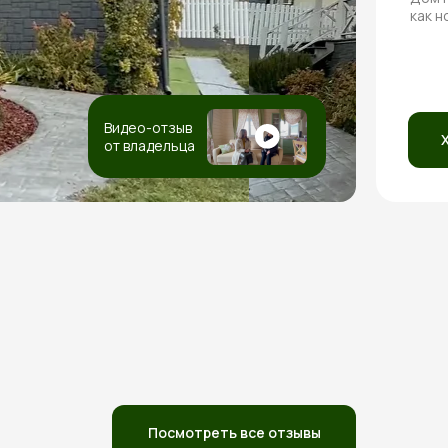
как н
Видео-отзыв
от владельца
Посмотреть все отзывы