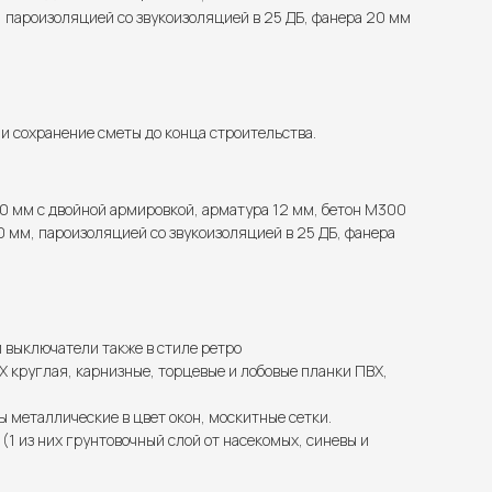
 пароизоляцией со звукоизоляцией в 25 ДБ, фанера 20 мм
 сохранение сметы до конца строительства.
0 мм с двойной армировкой, арматура 12 мм, бетон М300
 мм, пароизоляцией со звукоизоляцией в 25 ДБ, фанера
и выключатели также в стиле ретро
 круглая, карнизные, торцевые и лобовые планки ПВХ,
ы металлические в цвет окон, москитные сетки.
1 из них грунтовочный слой от насекомых, синевы и