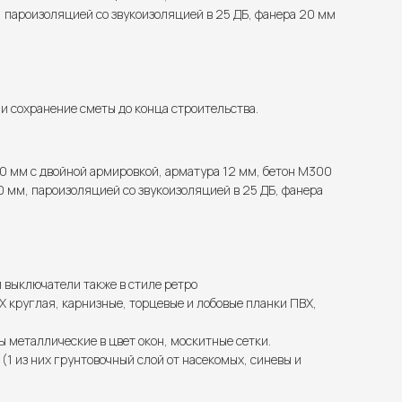
 пароизоляцией со звукоизоляцией в 25 ДБ, фанера 20 мм
 сохранение сметы до конца строительства.
0 мм с двойной армировкой, арматура 12 мм, бетон М300
 мм, пароизоляцией со звукоизоляцией в 25 ДБ, фанера
и выключатели также в стиле ретро
 круглая, карнизные, торцевые и лобовые планки ПВХ,
ы металлические в цвет окон, москитные сетки.
1 из них грунтовочный слой от насекомых, синевы и