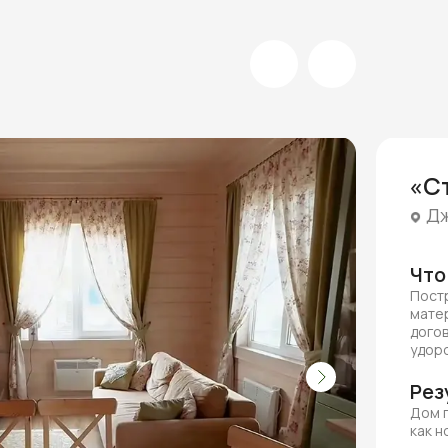
«Ст
Д
Что
Постр
матер
догов
удор
Рез
Дом п
как н