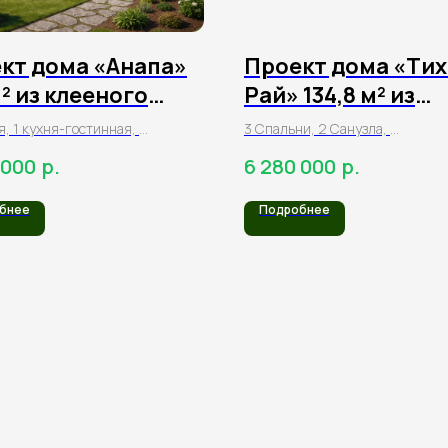
кт дома «Анапа»
Проект дома «Ти
м² из клееного
Рай» 134,8 м² из
а
клееного бруса
я, 1 кухня-гостинная,
3 Спальни, 2 Санузла,
а, прихожая,
1 Гостиная, Холл,
р.
р.
 000
6 280 000
, терраса
Прихожая
бнее
Подробнее