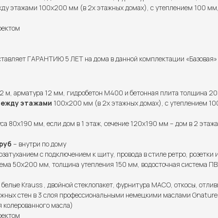
у этажами 100х200 мм (в 2х этажных домах), с утеплением 100 мм,
роектом
тавляет ГАРАНТИЮ 5 ЛЕТ на дома в данной комплектации «Базовая» и
2 м, арматура 12 мм, гидробетон М400 и бетонная плита толщина 20
между этажами
100х200 мм (в 2х этажных домах), с утеплением 100
са 80х190 мм, если дом в 1 этаж, сечение 120х190 мм – дом в 2 этажа
руб
– внутри по дому
озатуханием с подключением к щиту, провода в стиле ретро, розетки 
ема 50х200 мм, толщина утепления 150 мм, водосточная система ПВХ
 белые Krauss , двойной стеклопакет, фурнитура МАСО, откосы, отлив
жных стен в 3 слоя профессиональными немецкими маслами Gnature (
я колерованного масла)
роектом