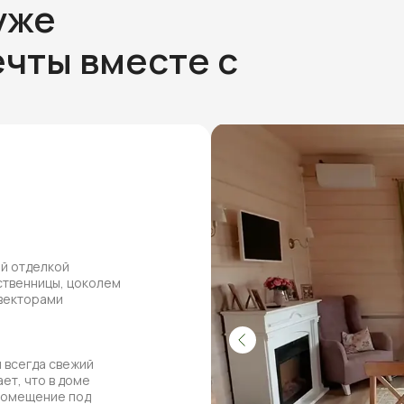
уже
чты вместе с
ей отделкой
ственницы, цоколем
нвекторами
 всегда свежий
ет, что в доме
 помещение под