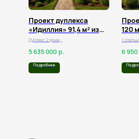
Проект дуплекса
Прое
«Идиллия» 91,4 м² из
120 
клееного бруса
брус
Дуплекс 2 дома,
1 спальн
1 спальня, 1 санузел,
2 санузл
р.
5 635 000
6 950
гостинная, терраса
кладовая
Подробнее
Подро