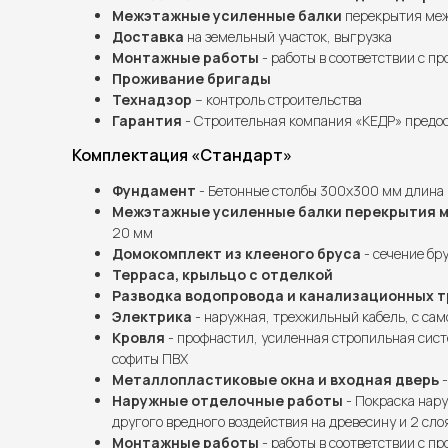
Межэтажные усиленные балки
перекрытия межд
Доставка
на земельный участок, выгрузка
Монтажные работы
- работы в соответствии с п
Проживание бригады
Технадзор
– контроль строительства
Гарантия
- Строительная компания «КЕДР» предос
Комплектация «Стандарт»
Фундамент
- Бетонные столбы 300х300 мм длина 
Межэтажные усиленные балки перекрытия 
20 мм
Домокомплект из клееного бруса
- сечение бру
Терраса, крыльцо с отделкой
Разводка водопровода и канализационных т
Электрика
- наружная, трехжильный кабель, с сам
Кровля
- профнастил, усиленная стропильная сист
софиты ПВХ
Металлопластиковые окна и входная дверь
-
Наружные отделочные работы
- Покраска нару
другого вредного воздействия на древесину и 2 сло
Монтажные работы
- работы в соответствии с п