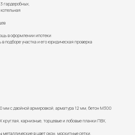
, 3 гардеробных,
, котельная
цев
щь в оформлении ипотеки
 в подборе участка и его юридическая проверка
0 мм с двойной армировкой, арматура 12 мм, бетон М300
 круглая, карнизные, торцевые и лобовые планки ПВХ,
ы металлические в цвет окон, москитные сетки.