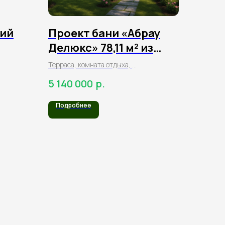
хий
Проект бани «Абрау
Делюкс» 78,11 м² из
клееного бруса
Терраса, комната отдыха,
кухня, моечная, парная,
р.
5 140 000
раздевалка, санузел
Подробнее