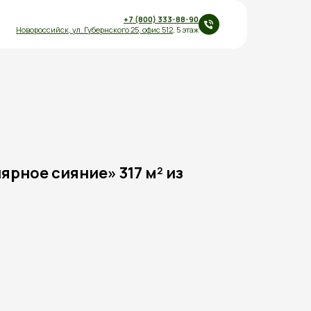
+7 (800) 333-88-90
Новороссийск,
ул.
Губернского 25
,
офис 512
, 5 этаж
рное сияние» 317 м² из