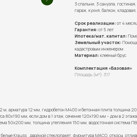
3 спальни, 3 санузла, гостиная
гараж, кухня, балкон, кладовая
Срок реализации:
от 4 меся
Гарантия:
от 5 лет
Ипотека/мат. капитал:
Помо
Земельный участок:
Помощь
кадастровым инженером
Материал:
клееный брус
Комплектация «Базовая»
Площадь (м²): 317
2 м, арматура 12 мм, гидробетон М400 и бетонная плита толщина 20
са 80х190 мм, если дом в 1 этаж, сечение 120х190 мм – дом в 2 этажа
ема 50х200 мм, толщина утепления 150 мм, водосточная система ПВХ
 белые Krauss , двойной стеклопакет, фурнитура МАСО, откосы, отлив