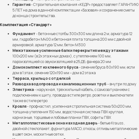
Гарантия
- Строительная компания «КЕДР» предоставляет ГАРАНТИЮ
5 ЛЕТ на дома в данной комплектации «Базовая» и сохранение сметы
до конца строительства.
Комплектация «Стандарт»
Фундамент
- Бетонные столбы 300х300 мм длина 2 м, арматура 12
мм, гидробетон М400 и бетонная плита толщина 200 мм с двойной
армировкой, арматура 12 мм, бетон М300
Межэтажные усиленные балки перекрытия между этажами
100х200 мм (в 2х этажных домах), с утеплением 100 мм,
пароизоляцией со звукоизоляцией в 25 ДБ, фанера 20 мм
Домокомплект из клееного бруса
- сечение бруса 80х190 мм, если
дом в 1 этаж, сечение 120х190 мм – дом в 2 этажа
Терраса, крыльцо с отделкой
Разводка водопровода и канализационных труб
– внутри по дому
Электрика
- наружная, трехжильный кабель, с самозатуханием с
подключением к щиту, провода в стиле ретро, розетки и выключатели
также в стиле ретро
Кровля
- профнастил, усиленная стропильная система 50х200 мм,
толщина утепления 150 мм, водосточная система ПВХ круглая,
карнизные, торцевые и лобовые планки ПВХ, софиты ПВХ
Металлопластиковые окна и входная дверь
- белые Krauss ,
двойной стеклопакет, фурнитура МАСО, откосы, отливы металлические
в цвет окон, москитные сетки.