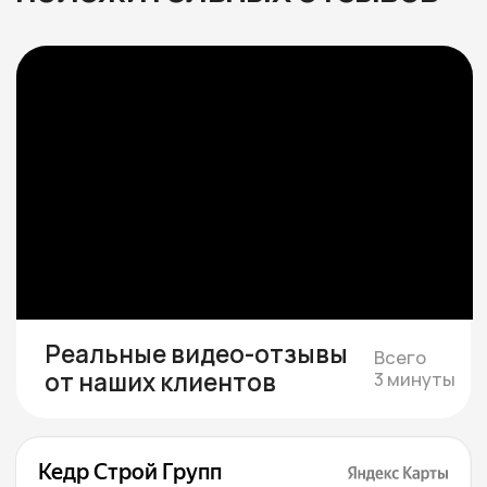
необходимости
Если участка нет — подбираем юридически
чистый вариант в тихой локации под ваш
бюджет
Смета и подписание
договора
Составляем смету с фиксированной
стоимостью и подписываем договор, где
закрепляем цену, сроки и гарантии.
Строим и показываем
Берём на себя все работы, закупки
и координацию, проводим коммуникации,
каждую неделю присылаем фотоотчёты