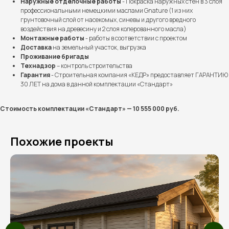
Наружные отделочные работы
- Покраска наружных стен в 3 слоя
профессиональными немецкими маслами Gnature (1 из них
грунтовочный слой от насекомых, синевы и другого вредного
воздействия на древесину и 2 слоя колерованного масла)
Монтажные работы
- работы в соответствии с проектом
Доставка
на земельный участок, выгрузка
Проживание бригады
Технадзор
– контроль строительства
Гарантия
- Строительная компания «КЕДР» предоставляет ГАРАНТИЮ
Выполненные проекты
30 ЛЕТ на дома в данной комплектации «Стандарт»
Более 100 семей уже
Стоимость комплектации «Стандарт» — 10 555 000 руб.
построили дом мечты
вместе с нами
Похожие проекты