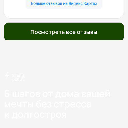
О нас
Строим экологичные дома
из дерева с 2012 года
Экономия
Слаженная работа,
на технадзоре
отработанная
от 150 000
годами
Перминова Елена