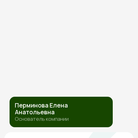
ПОЛИТИКА ОБРАБОТКИ ПЕРСОНАЛЬНЫХ ДАННЫХ
СОГЛАСИЕ НА ОБРАБОТКУ ПЕРСОНАЛЬНЫХ ДАННЫХ
ИП Перминова Елена Анатольевна
ИНН 432600976126, ОГРНИП
315231500017916