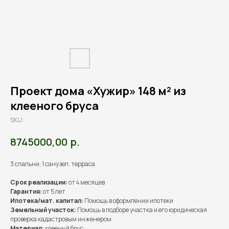
Проект дома «Хужир» 148 м² из
клееного бруса
SKU:
р.
8745000,00
3 спальни, 1 санузел, терраса
Срок реализации:
от 4 месяцев
Гарантия:
от 5 лет
Ипотека/мат. капитал:
Помощь в оформлении ипотеки
Земельный участок:
Помощь в подборе участка и его юридическая
проверка кадастровым инженером
Материал:
клееный брус