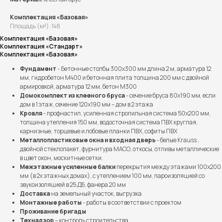
Комплектация «Базовая»
Площадь (м²): 148
Комплектация «Базовая»
Комплектация «Стандарт»
Комплектация «Базовая»
Фундамент
- Бетонные столбы 300х300 мм длина 2 м, арматура 12
мм, гидробетон М400 и бетонная плита толщина 200 мм с двойной
армировкой, арматура 12 мм, бетон М300
Домокомплект из клееного бруса
- сечение бруса 80х190 мм, если
дом в 1 этаж, сечение 120х190 мм – дом в 2 этажа
Кровля
- профнастил, усиленная стропильная система 50х200 мм,
толщина утепления 150 мм, водосточная система ПВХ круглая,
карнизные, торцевые и лобовые планки ПВХ, софиты ПВХ
Металлопластиковые окна и входная дверь
- белые Krauss ,
двойной стеклопакет, фурнитура МАСО, откосы, отливы металлические
в цвет окон, москитные сетки.
Межэтажные усиленные балки
перекрытия между этажами 100х200
мм (в 2х этажных домах), с утеплением 100 мм, пароизоляцией со
звукоизоляцией в 25 ДБ, фанера 20 мм
Доставка
на земельный участок, выгрузка
Монтажные работы
- работы в соответствии с проектом
Проживание бригады
Технадзор
– контроль строительства