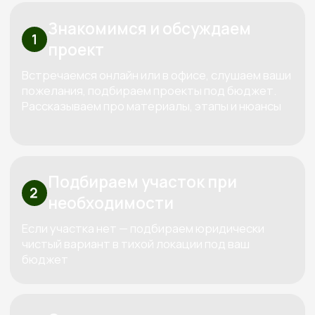
Анатольевна
Основатель компании
Три «К» от Кедра — красота,
качество, контроль
Используем только проверенные
материалы,
которые совместимы между собой
по технологиям. Каждый дом проектируем
индивидуально под конкретный участок и
бюджет клиента.
За все время построили больше 100
объектов
Сами проектируем, сами строим и
сами обслуживаем. Мы предлагаем полный
спектр услуг по строительству домов и бань из
дерева, начиная от индивидуального
проектирования и заканчивая ремонтом и
обслуживанием.