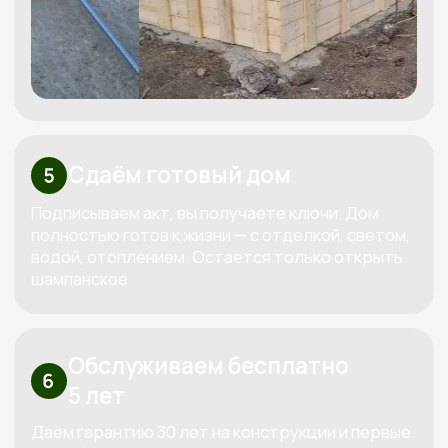
Высокие стандарты качества
в строительстве деревянных домов
КОНТАКТЫ:
+7 (800) 333-88-90
Kedr-stroy-group@yandex.ru
Новороссийск, ул. Губернского,
25, офис 512, 5 этаж