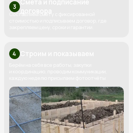
Узнайте стоимость вашего дома
Бесплатно рассчитаем
смету под ваш бюджет
Мы свяжемся с вами, бесплатно спроектируем
проект под ваш бюджет и вышлем четкую
смету
Получить смету
+7
Я даю согласие на обработку
своих персональных данных в
соответствии с
политикой
обработки персональных данных
Рассчитать смету