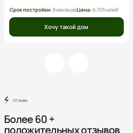
Посмотреть все отзывы
Этапы
работ
6 шагов от дома вашей
мечты без стресса
и долгостроя
Знакомимся и обсуждаем
проект
Встречаемся онлайн или в офисе, слушаем ваши
пожелания, подбираем проекты под бюджет.
Рассказываем про материалы, этапы и нюансы
Подбираем участок при