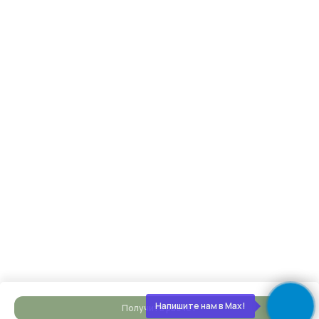
Строим и показываем
Берём на себя все работы, закупки
и координацию, проводим коммуникации,
каждую неделю присылаем фотоотчёты
Сдаём готовый дом
Подписываем акт, вы получаете ключи. Дом
полностью готов к жизни — с отделкой, светом,
водой, отоплением. Остается только открыть
Напишите нам в Max!
Получить расчет
шампанское