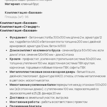
Материал:
клееный брус
Комплектация «Базовая»
Площадь (м²): 96
Комплектация «Базовая»
Комплектация «Стандарт»
Комплектация «Базовая»
Фундамент
- Бетонные столбы 300х300 мм длина 2 м, арматура 12
мм, гидробетон М400 и бетонная плита толщина 200 мм с двойной
армировкой, арматура 12 мм, бетон М300
Домокомплект из клееного бруса
- сечение бруса 80х190 мм, если
дом в 1 этаж, сечение 120х190 мм – дом в 2 этажа
Кровля
- профнастил, усиленная стропильная система 50х200 мм,
толщина утепления 150 мм, водосточная система ПВХ круглая,
карнизные, торцевые и лобовые планки ПВХ, софиты ПВХ
Металлопластиковые окна и входная дверь
- белые Krauss ,
двойной стеклопакет, фурнитура МАСО, откосы, отливы металлические
в цвет окон, москитные сетки.
Межэтажные усиленные балки
перекрытия между этажами 100х200
мм (в 2х этажных домах), с утеплением 100 мм, пароизоляцией со
звукоизоляцией в 25 ДБ, фанера 20 мм
Доставка
на земельный участок, выгрузка
Монтажные работы
- работы в соответствии с проектом
Проживание бригады