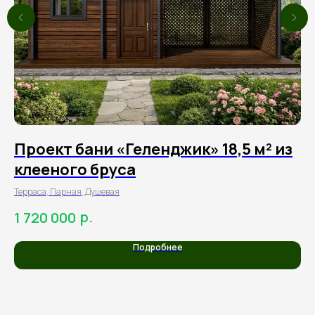
Проект бани «Геленджик» 18,5 м² из
П
клееного бруса
м
Терраса, Парная, Душевая
2 с
хол
р.
1 720 000
7 
Подробнее