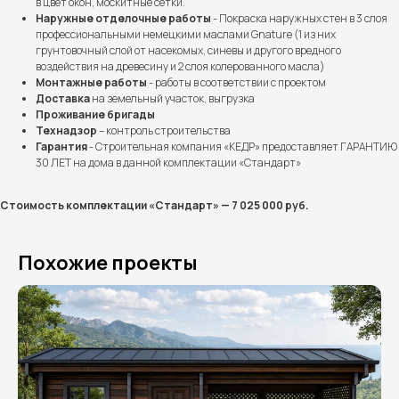
в цвет окон, москитные сетки.
Наружные отделочные работы
- Покраска наружных стен в 3 слоя
профессиональными немецкими маслами Gnature (1 из них
грунтовочный слой от насекомых, синевы и другого вредного
воздействия на древесину и 2 слоя колерованного масла)
Монтажные работы
- работы в соответствии с проектом
Доставка
на земельный участок, выгрузка
Проживание бригады
Технадзор
– контроль строительства
Бесплатно рассчитаем
Гарантия
- Строительная компания «КЕДР» предоставляет ГАРАНТИЮ
30 ЛЕТ на дома в данной комплектации «Стандарт»
стоимость вашего дома
Стоимость комплектации «Стандарт» — 7 025 000 руб.
Похожие проекты