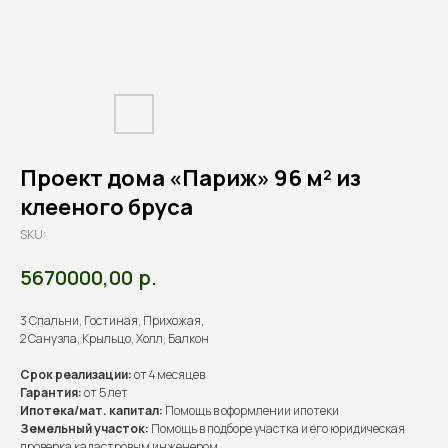
Проект дома «Париж» 96 м² из
клееного бруса
SKU:
р.
5670000,00
3 Спальни, Гостиная, Прихожая,
2 Санузла, Крыльцо, Холл, Балкон
Срок реализации:
от 4 месяцев
Гарантия:
от 5 лет
Ипотека/мат. капитал:
Помощь в оформлении ипотеки
Земельный участок:
Помощь в подборе участка и его юридическая
проверка кадастровым инженером