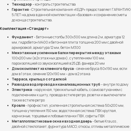
Технадзор
– контроль строительства
Гарантия
- Строительная компания «КЕДР» предоставляет ГАРАНТИЮ
5 ЛЕТ на дома в данной комплектации «Базовая» и сохранение сметы
до конца строительства.
Комплектация «Стандарт»
Фундамент
- Бетонные столбы 300х300 мм длина 2 м, арматура 12
мм, гидробетон М400 и бетонная плита толщина 200 мм с двойной
армировкой, арматура 12 мм, бетон М300
Межэтажные усиленные балки перекрытия между этажами
100х200 мм (в 2х этажных домах), с утеплением 100 мм,
пароизоляцией со звукоизоляцией в 25 ДБ, фанера 20 мм
Домокомплект из клееного бруса
- сечение бруса 80х190 мм, если
дом в 1 этаж, сечение 120х190 мм – дом в 2 этажа
Терраса, крыльцо с отделкой
Разводка водопровода и канализационных труб
– внутри по дому
Электрика
- наружная, трехжильный кабель, с самозатуханием с
подключением к щиту, провода в стиле ретро, розетки и выключатели
также в стиле ретро
Кровля
- профнастил, усиленная стропильная система 50х200 мм,
толщина утепления 150 мм, водосточная система ПВХ круглая,
карнизные, торцевые и лобовые планки ПВХ, софиты ПВХ
Металлопластиковые окна и входная дверь
- белые Krauss ,
двойной стеклопакет, фурнитура МАСО, откосы, отливы металлические