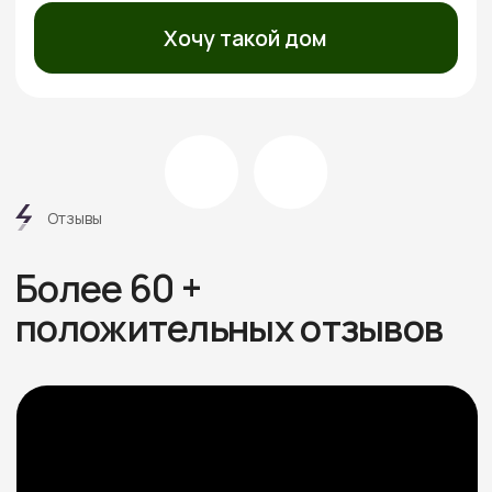
Посмотреть все отзывы
Этапы
работ
6 шагов от дома вашей
мечты без стресса
и долгостроя
Знакомимся и обсуждаем
проект
Встречаемся онлайн или в офисе, слушаем ваши
пожелания, подбираем проекты под бюджет.
Рассказываем про материалы, этапы и нюансы