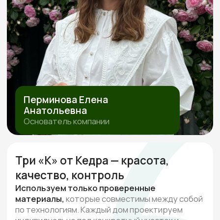
ПОЛИТИКА ОБРАБОТКИ ПЕРСОНАЛЬНЫХ ДАННЫХ
СОГЛАСИЕ НА ОБРАБОТКУ ПЕРСОНАЛЬНЫХ ДАННЫХ
ИП Перминова Елена Анатольевна
ИНН 432600976126, ОГРНИП
315231500017916