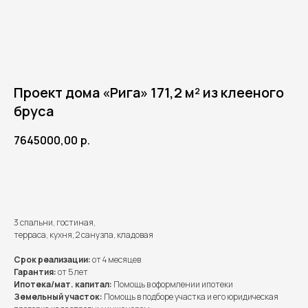
Проект дома «Рига» 171,2 м² из клееного
бруса
7645000,00
р.
Получить расчет
3 спальни, гостиная,
терраса, кухня, 2 санузла, кладовая
Срок реализации:
от 4 месяцев
Гарантия:
от 5 лет
Ипотека/мат. капитал:
Помощь в оформлении ипотеки
Земельный участок:
Помощь в подборе участка и его юридическая