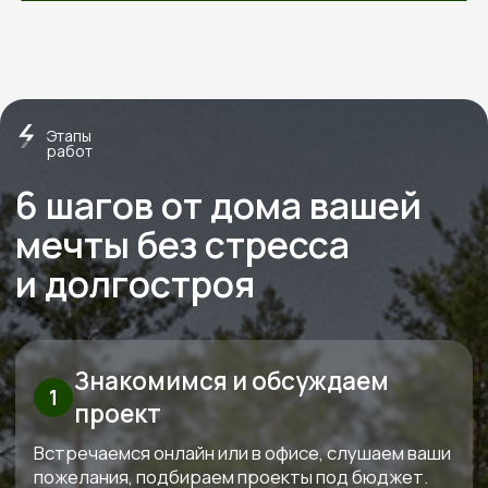
О нас
Строим экологичные дома
из дерева с 2012 года
Экономия
Слаженная работа,
на технадзоре
отработанная
от 150 000
годами