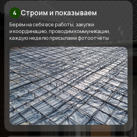
Узнайте стоимость вашего дома
Бесплатно рассчитаем
смету под ваш бюджет
Мы свяжемся с вами, бесплатно спроектируем
проект под ваш бюджет и вышлем четкую
смету
Получить смету
+7
Я даю согласие на обработку
своих персональных данных в
соответствии с
политикой
обработки персональных данных