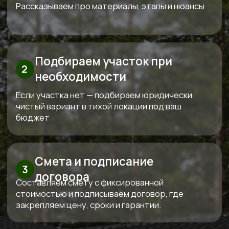
Перминова Елена
Анатольевна
Основатель компании
Три «К» от Кедра — красота,
качество, контроль
Используем только проверенные
материалы,
которые совместимы между собой
по технологиям. Каждый дом проектируем
индивидуально под конкретный участок и
бюджет клиента.
За все время построили больше 100
объектов
Сами проектируем, сами строим и
сами обслуживаем. Мы предлагаем полный
спектр услуг по строительству домов и бань из
дерева, начиная от индивидуального
проектирования и заканчивая ремонтом и
обслуживанием.