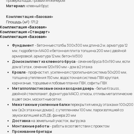
проверка кадастровым инженером
Материал:
клееный брус
Комплектация «Базовая»
Площадь (м²): 171,2
Комплектация «Базовая»
Комплектация «Стандарт»
Комплектация «Базовая»
Фундамент
- Бетонные столбы 300х300 мм длина 2 м, арматура 12
мм, гидробетон М400 и бетонная плита толщина 200 мм с двойной
армировкой, арматура 12 мм, бетон М300
Домокомплект из клееного бруса
- сечение бруса 80х190 мм, если
дом в 1 этаж, сечение 120х190 мм – дом в 2 этажа
Кровля
- профнастил, усиленная стропильная система 50х200 мм,
толщина утепления 150 мм, водосточная система ПВХ круглая,
карнизные, торцевые и лобовые планки ПВХ, софиты ПВХ
Металлопластиковые окна и входная дверь
- белые Krauss ,
двойной стеклопакет, фурнитура МАСО, откосы, отливы металлические
в цвет окон, москитные сетки.
Межэтажные усиленные балки
перекрытия между этажами 100х200
мм (в 2х этажных домах), с утеплением 100 мм, пароизоляцией со
звукоизоляцией в 25 ДБ, фанера 20 мм
Доставка
на земельный участок, выгрузка
Монтажные работы
- работы в соответствии с проектом
Проживание бригады