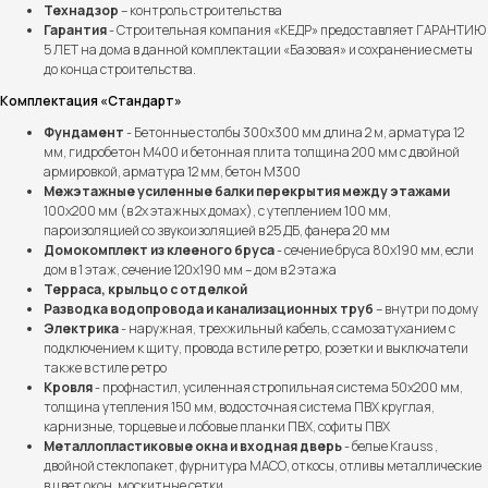
Технадзор
– контроль строительства
Гарантия
- Строительная компания «КЕДР» предоставляет ГАРАНТИЮ
5 ЛЕТ на дома в данной комплектации «Базовая» и сохранение сметы
до конца строительства.
Комплектация «Стандарт»
Фундамент
- Бетонные столбы 300х300 мм длина 2 м, арматура 12
мм, гидробетон М400 и бетонная плита толщина 200 мм с двойной
армировкой, арматура 12 мм, бетон М300
Межэтажные усиленные балки перекрытия между этажами
100х200 мм (в 2х этажных домах), с утеплением 100 мм,
пароизоляцией со звукоизоляцией в 25 ДБ, фанера 20 мм
Домокомплект из клееного бруса
- сечение бруса 80х190 мм, если
Выполненные проекты
дом в 1 этаж, сечение 120х190 мм – дом в 2 этажа
Терраса, крыльцо с отделкой
Более 100 семей уже
Разводка водопровода и канализационных труб
– внутри по дому
Электрика
- наружная, трехжильный кабель, с самозатуханием с
построили дом мечты
подключением к щиту, провода в стиле ретро, розетки и выключатели
вместе с нами
также в стиле ретро
Кровля
- профнастил, усиленная стропильная система 50х200 мм,
толщина утепления 150 мм, водосточная система ПВХ круглая,
карнизные, торцевые и лобовые планки ПВХ, софиты ПВХ
Металлопластиковые окна и входная дверь
- белые Krauss ,
двойной стеклопакет, фурнитура МАСО, откосы, отливы металлические
в цвет окон, москитные сетки.