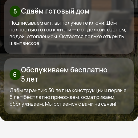
Рассчитать смету
Высокие стандарты качества
в строительстве деревянных домов
КОНТАКТЫ:
+7 (800) 333-88-90
Kedr-stroy-group@yandex.ru
Новороссийск, ул. Губернского,
25, офис 512, 5 этаж