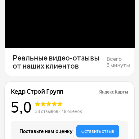
Подбираем участок при
необходимости
Если участка нет — подбираем юридически
чистый вариант в тихой локации под ваш
бюджет
Смета и подписание
договора
Составляем смету с фиксированной
стоимостью и подписываем договор, где
закрепляем цену, сроки и гарантии.
Строим и показываем
Берём на себя все работы, закупки
и координацию, проводим коммуникации,
каждую неделю присылаем фотоотчёты