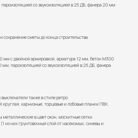
 пароизоляцией со звукоизоляцией в 25 ДБ, фанера 20 мм
 сохранение сметы до конца строительства.
0 мм с двойной армировкой, арматура 12 мм, бетон М300
 мм, пароизоляцией со звукоизоляцией в 25 ДБ, фанера
и выключатели также в стиле ретро
 круглая, карнизные, торцевые и лобовые планки ПВХ,
ы металлические в цвет окон, москитные сетки.
1 из них грунтовочный слой от насекомых, синевы и