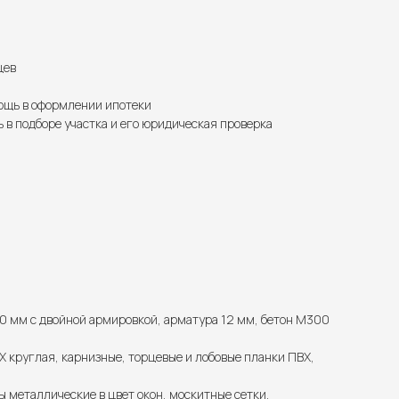
цев
щь в оформлении ипотеки
 в подборе участка и его юридическая проверка
0 мм с двойной армировкой, арматура 12 мм, бетон М300
 круглая, карнизные, торцевые и лобовые планки ПВХ,
ы металлические в цвет окон, москитные сетки.