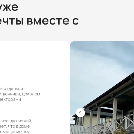
уже
чты вместе с
ей отделкой
ственницы, цоколем
нвекторами
 всегда свежий
ет, что в доме
 помещение под