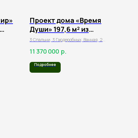
жир»
Проект дома «Время
Души» 197,6 м² из
клееного бруса
3 Спальни, 3 Гардеробных, Ванная, 2
Санузла, 1 Кухня, 1 Столовая, 1
р.
11 370 000
Гостиная, Терраса, Балкон
Подробнее