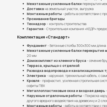
Межэтажные усиленные балки
перекрытия межд
Доставка
на земельный участок, выгрузка
Монтажные работы
- работы в соответствии с п
Проживание бригады
Технадзор
– контроль строительства
Гарантия
- Строительная компания «КЕДР» предос
Комплектация «Стандарт»
Фундамент
- Бетонные столбы 300х300 мм длина 
Межэтажные усиленные балки перекрытия 
20 мм
Домокомплект из клееного бруса
- сечение бру
Терраса, крыльцо с отделкой
Разводка водопровода и канализационных т
Электрика
- наружная, трехжильный кабель, с сам
Кровля
- профнастил, усиленная стропильная сист
софиты ПВХ
Металлопластиковые окна и входная дверь
-
Наружные отделочные работы
- Покраска нару
другого вредного воздействия на древесину и 2 сло
Монтажные работы
- работы в соответствии с п