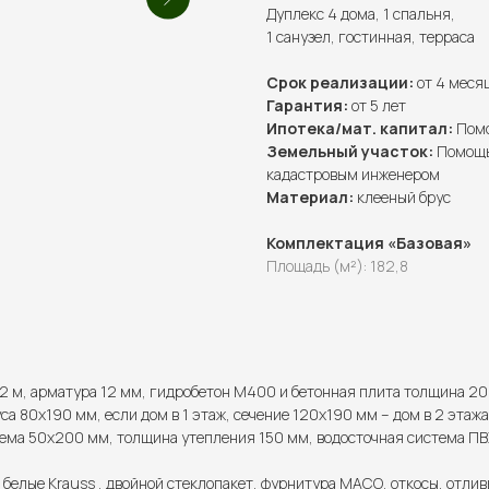
Дуплекс 4 дома, 1 спальня,
1 санузел, гостинная, терраса
Срок реализации:
от 4 меся
Гарантия:
от 5 лет
Ипотека/мат. капитал:
Помо
Земельный участок:
Помощь
кадастровым инженером
Материал:
клееный брус
Комплектация «Базовая»
Площадь (м²): 182,8
2 м, арматура 12 мм, гидробетон М400 и бетонная плита толщина 20
са 80х190 мм, если дом в 1 этаж, сечение 120х190 мм – дом в 2 этажа
ема 50х200 мм, толщина утепления 150 мм, водосточная система ПВХ
 белые Krauss , двойной стеклопакет, фурнитура МАСО, откосы, отлив