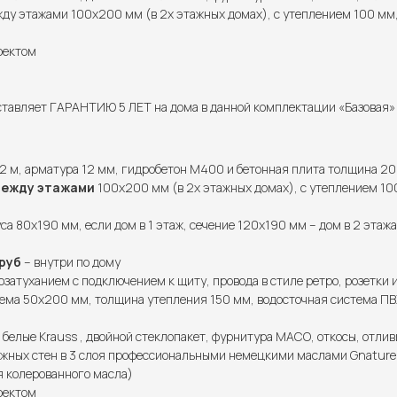
у этажами 100х200 мм (в 2х этажных домах), с утеплением 100 мм,
роектом
тавляет ГАРАНТИЮ 5 ЛЕТ на дома в данной комплектации «Базовая» и
2 м, арматура 12 мм, гидробетон М400 и бетонная плита толщина 20
между этажами
100х200 мм (в 2х этажных домах), с утеплением 100
са 80х190 мм, если дом в 1 этаж, сечение 120х190 мм – дом в 2 этажа
руб
– внутри по дому
озатуханием с подключением к щиту, провода в стиле ретро, розетки 
ема 50х200 мм, толщина утепления 150 мм, водосточная система ПВХ
 белые Krauss , двойной стеклопакет, фурнитура МАСО, откосы, отлив
жных стен в 3 слоя профессиональными немецкими маслами Gnature (
я колерованного масла)
роектом