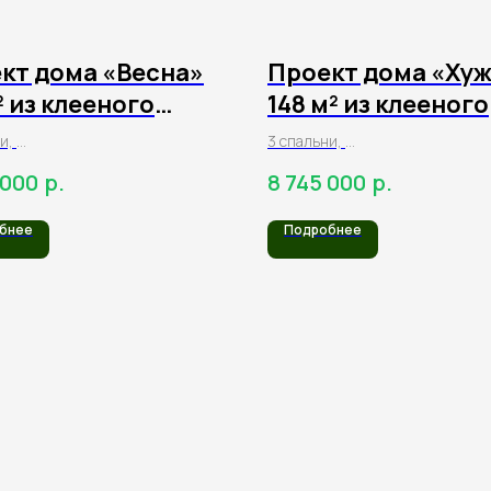
кт дома «Весна»
Проект дома «Ху
² из клееного
148 м² из клееного
а
бруса
ни,
3 спальни,
гостиная,
1 санузел,
р.
р.
 000
8 745 000
терраса
бнее
Подробнее