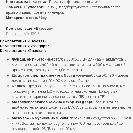
Ипотека/мат. капитал:
Помощь в оформлении ипотеки
Земельный участок:
Помощь в подборе участка и его юридическая
проверка кадастровым инженером
Материал:
клееный брус
Комплектация «Базовая»
Площадь (м²): 139,5
Комплектация «Базовая»
Комплектация «Стандарт»
Комплектация «Базовая»
Фундамент
- Бетонные столбы 300х300 мм длина 2 м, арматура 12
мм, гидробетон М400 и бетонная плита толщина 200 мм с двойной
армировкой, арматура 12 мм, бетон М300
Домокомплект из клееного бруса
- сечение бруса 80х190 мм, если
дом в 1 этаж, сечение 120х190 мм – дом в 2 этажа
Кровля
- профнастил, усиленная стропильная система 50х200 мм,
толщина утепления 150 мм, водосточная система ПВХ круглая,
карнизные, торцевые и лобовые планки ПВХ, софиты ПВХ
Металлопластиковые окна и входная дверь
- белые Krauss ,
двойной стеклопакет, фурнитура МАСО, откосы, отливы металлические
в цвет окон, москитные сетки.
Межэтажные усиленные балки
перекрытия между этажами 100х200
мм (в 2х этажных домах), с утеплением 100 мм, пароизоляцией со
звукоизоляцией в 25 ДБ, фанера 20 мм