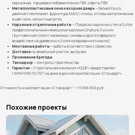
карнизные, торцевые и лобовые планки ПВХ, софиты ПВХ
Металлопластиковые окна и входная дверь
— белые Krauss,
двойной стеклопакет, фурнитура МАСО, откосы, отливы металлические
в цвет окон, москитные сетки.
Наружные отделочные работы
— Покраска наружных стен в 3 слоя
профессиональными немецкими маслами Gnature (1 из них
грунтовочный слой от насекомых, синевы и другого вредного
воздействия на древесину и 2 слоя колерованного масла)
Монтажные работы
— работы в соответствии с проектом
Доставка
на земельный участок, выгрузка
Проживание бригады
Бесплатно рассчитаем
Технадзор
— контроль строительства
Гарантия
— Строительная компания «КЕДР» предоставляет
стоимость вашего дома
ГАРАНТИЮ 30 ЛЕТ на дома в данной комплектации «Стандарт»
Стоимость комплектации «Стандарт" — 11 055 000 руб.
Похожие проекты