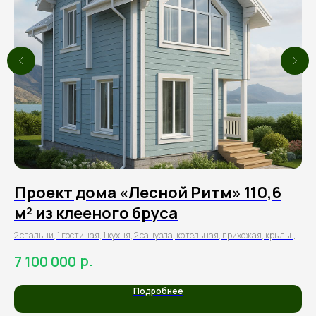
,2
Проект дома «Лесной Ритм» 110,6
П
м² из клееного бруса
к
2 спальни, 1 гостиная, 1 кухня, 2 санузла, котельная, прихожая, крыльцо,
Дуп
холл, балкон
р.
7 100 000
7
Подробнее