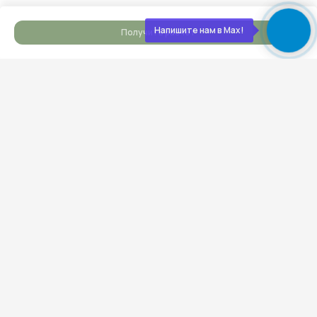
Подписываем акт, вы получаете ключи. Дом
полностью готов к жизни — с отделкой, светом,
Напишите нам в Max!
Получить расчет
водой, отоплением. Остается только открыть
шампанское
Обслуживаем бесплатно
5 лет
Даём гарантию 30 лет на конструкции и первые
5 лет бесплатно приезжаем, осматриваем,
обслуживаем. Мы остаемся с вами на связи!
О нас
Строим экологичные дома
из дерева с 2012 года
Экономия
Слаженная работа,
на технадзоре
отработанная