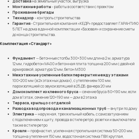
Доставка
на земельный участок, выгрузка
Монтажные работы
- работы в соответствии с проектом
Проживание бригады
Технадзор
– контроль строительства
Гарантия
- Строительная компания «КЕДР» предоставляет ГАРАНТИЮ
5 ЛЕТ на дома в данной комплектации «Базовая» и сохранение сметы
до конца строительства.
Комплектация «Стандарт»
Фундамент
— Бетонные столбы 300×300 мм длина 2 м, арматура
12 мм, гидробетон М400 и бетонная плита толщина 200 мм с двойной
армировкой, арматура 12 мм, бетон М300
Межэтажные усиленные балки перекрытия между этажами
100×200 мм (в 2х этажных домах), с утеплением 100 мм,
пароизоляцией со звукоизоляцией в 25 ДБ, фанера 20 мм
Домокомплект из клееного бруса
— сечение бруса 80×190 мм, если
дом в 1 этаж, сечение 120×190 мм — дом в 2 этажа
Терраса, крыльцо с отделкой
Разводка водопровода и канализационных труб
— внутри по дому
Электрика
— наружная, трехжильный кабель, с самозатуханием
с подключением к щиту, провода в стиле ретро, розетки и выключатели
также в стиле ретро
Кровля
— профнастил, усиленная стропильная система 50×200 мм,
толщина утепления 150 мм, водосточная система ПВХ круглая,