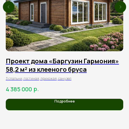
Проект дома «Баргузин Гармония»
П
58,2 м² из клееного бруса
4
3 спальни, гостиная, прихожая, санузел
2 г
сан
р.
4 385 000
2
Подробнее