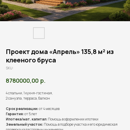
Проект дома «Апрель» 135,8 м² из
клееного бруса
SKU:
р.
8780000,00
4 спальни, 1 кухня-гостиная,
2 санузла, терраса, балкон
Срок реализации:
от 4 месяцев
Гарантия:
от 5 лет
Ипотека/мат. капитал:
Помощь в оформлении ипотеки
Земельный участок:
Помощь в подборе участка и его юридическая
проверка кадастровым инженером