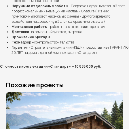
в цвет окон, москитные сетки.
Наружные отделочные работы
- Покраска наружных стен в 3 слоя
профессиональными немецкими маслами Gnature (1 из них
грунтовочный слой от насекомых, синевы и другого вредного
воздействия на древесину и 2 слоя колерованного масла)
Монтажные работы
- работы в соответствии с проектом
Доставка
на земельный участок, выгрузка
Проживание бригады
Технадзор
– контроль строительства
Бесплатно рассчитаем
Гарантия
- Строительная компания «КЕДР» предоставляет ГАРАНТИЮ
30 ЛЕТ на дома в данной комплектации «Стандарт»
стоимость вашего дома
Стоимость комплектации «Стандарт» — 10 835 000 руб.
Похожие проекты