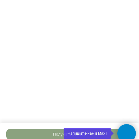
Строим и показываем
Берём на себя все работы, закупки
и координацию, проводим коммуникации,
каждую неделю присылаем фотоотчёты
Сдаём готовый дом
Подписываем акт, вы получаете ключи. Дом
полностью готов к жизни — с отделкой, светом,
водой, отоплением. Остается только открыть
Напишите нам в Max!
Получить расчет
шампанское