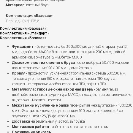
Материал:
клееный брус
Комплектация «Базовая»
Площадь (м²): 135,8
Комплектация «Базовая»
Комплектация «Стандарт»
Комплектация «Базовая»
Фундамент
- Бетонные столбы 300х300 мм длина 2 м, арматура 12
мм, гидробетон М400 и бетонная плита толщина 200 мм с двойной
армировкой, арматура 12 мм, бетон М300
Домокомплект из клееного бруса
- сечение бруса 80х190 мм, если
дом в 1 этаж, сечение 120х190 мм – дом в 2 этажа
Кровля
- профнастил, усиленная стропильная система 50х200 мм,
толщина утепления 150 мм, водосточная система ПВХ круглая,
карнизные, торцевые и лобовые планки ПВХ, софиты ПВХ
Металлопластиковые окна и входная дверь
- белые Krauss ,
двойной стеклопакет, фурнитура МАСО, откосы, отливы металлические
в цвет окон, москитные сетки.
Межэтажные усиленные балки
перекрытия между этажами 100х200
мм (в 2х этажных домах), с утеплением 100 мм, пароизоляцией со
звукоизоляцией в 25 ДБ, фанера 20 мм
Доставка
на земельный участок, выгрузка
Монтажные работы
- работы в соответствии с проектом
Проживание бригады