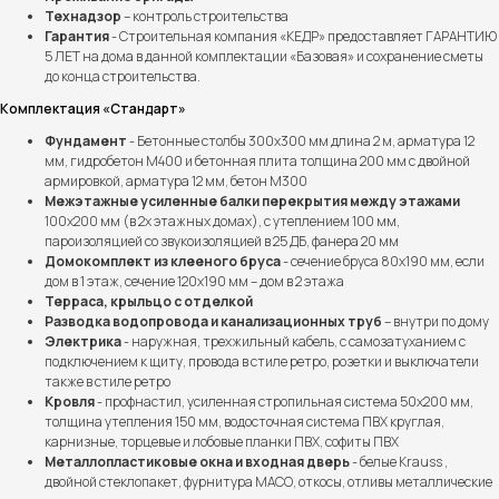
Технадзор
– контроль строительства
Гарантия
- Строительная компания «КЕДР» предоставляет ГАРАНТИЮ
5 ЛЕТ на дома в данной комплектации «Базовая» и сохранение сметы
до конца строительства.
Комплектация «Стандарт»
Фундамент
- Бетонные столбы 300х300 мм длина 2 м, арматура 12
мм, гидробетон М400 и бетонная плита толщина 200 мм с двойной
армировкой, арматура 12 мм, бетон М300
Межэтажные усиленные балки перекрытия между этажами
100х200 мм (в 2х этажных домах), с утеплением 100 мм,
пароизоляцией со звукоизоляцией в 25 ДБ, фанера 20 мм
Домокомплект из клееного бруса
- сечение бруса 80х190 мм, если
дом в 1 этаж, сечение 120х190 мм – дом в 2 этажа
Терраса, крыльцо с отделкой
Разводка водопровода и канализационных труб
– внутри по дому
Электрика
- наружная, трехжильный кабель, с самозатуханием с
подключением к щиту, провода в стиле ретро, розетки и выключатели
также в стиле ретро
Кровля
- профнастил, усиленная стропильная система 50х200 мм,
толщина утепления 150 мм, водосточная система ПВХ круглая,
карнизные, торцевые и лобовые планки ПВХ, софиты ПВХ
Металлопластиковые окна и входная дверь
- белые Krauss ,
двойной стеклопакет, фурнитура МАСО, откосы, отливы металлические