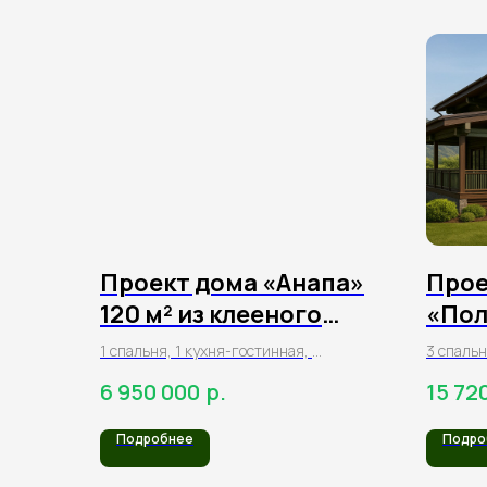
Проект дома «Анапа»
Прое
120 м² из клееного
«Пол
бруса
м² и
1 спальня, 1 кухня-гостинная,
3 спальн
2 санузла, прихожая,
гардероб
р.
6 950 000
15 72
кладовая, терраса
балкон, 
Подробнее
Подро