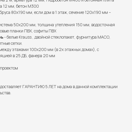
а 12 мм, бетон М300
 бруса 80х190 мм, если дом в 1 этаж, сечение 120х190 мм –
система 50х200 мм, толщина утепления 150 мм, водосточная
бовые планки ПВХ, софиты ПВХ
рь
- белые Krauss , двойной стеклопакет, фурнитура МАСО,
итные сетки.
ежду этажами 100х200 мм (в 2х этажных домах), с
яцией в 25 ДБ, фанера 20 мм
с проектом
едоставляет ГАРАНТИЮ 5 ЛЕТ на дома в данной комплектации
ьства.