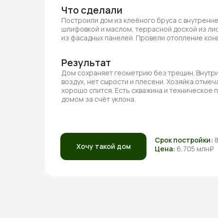
Что сделали
Построили дом из клеёного бруса с внутренн
шлифовкой и маслом, террасной доской из ли
из фасадных панелей. Провели отопление ко
Результат
Дом сохраняет геометрию без трещин. Внутри
воздух, нет сырости и плесени. Хозяйка отмеча
хорошо спится. Есть скважина и техническое
домом за счёт уклона.
Срок постройки:
Хочу такой дом
Цена:
6,705 млн₽