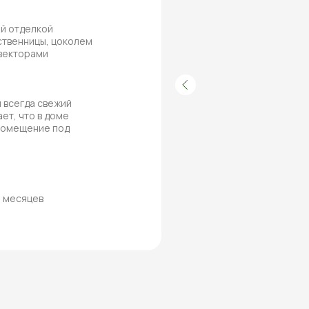
ей отделкой
ственницы, цоколем
нвекторами
 всегда свежий
ет, что в доме
 помещение под
8 месяцев