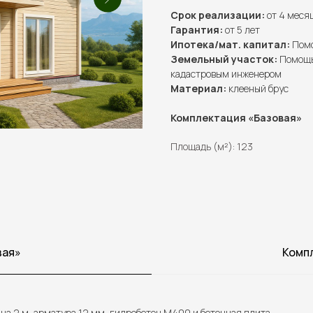
Срок реализации:
от 4 меся
Гарантия:
от 5 лет
Ипотека/мат. капитал:
Помо
Земельный участок:
Помощь
кадастровым инженером
Материал:
клееный брус
Комплектация «Базовая»
Площадь (м²): 123
вая»
Комп
на 2 м, арматура 12 мм, гидробетон М400 и бетонная плита