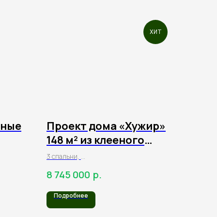
ХИТ
сные
Проект дома «Хужир»
148 м² из клееного
бруса
3 спальни,
1 санузел,
р.
8 745 000
терраса
Подробнее