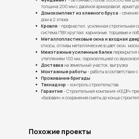
толщина 200 мм с двойной армировкой, арматур
Домокомплект из клееного бруса
- сечение
дом в 2 этажа
Кровля
- профнастил, усиленная стропильная 
система ПВХ круглая, карнизные, торцевые и ло
Металлопластиковые окна и входная две
откосы, отливы металлические в цвет окон, моск
Межэтажные усиленные балки
перекрытия м
утеплением 100 мм, пароизоляцией со звукоизол
Доставка
на земельный участок, выгрузка
Монтажные работы
- работы в соответствии 
Проживание бригады
Технадзор
– контроль строительства
Гарантия
- Строительная компания «КЕДР» пр
«Базовая» и сохранение сметы до конца строител
Похожие проекты