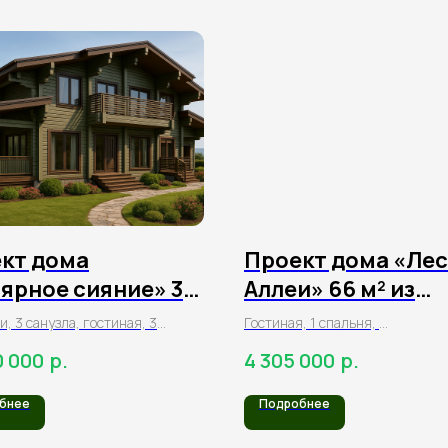
кт дома
Проект дома «Ле
ярное сияние» 317
Аллеи» 66 м² из
з клееного бруса
клееного бруса
и, 3 санузла, гостиная, 3
Гостиная, 1 спальня,
ных, гараж, кухня,
прихожая, гардеробная,
р.
р.
0 000
4 305 000
кладовая, котельная
2 санузла, терраса, крыльцо
бнее
Подробнее