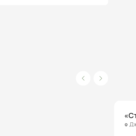
«Ст
Д