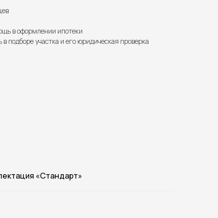
цев
щь в оформлении ипотеки
 в подборе участка и его юридическая проверка
лектация «Стандарт»