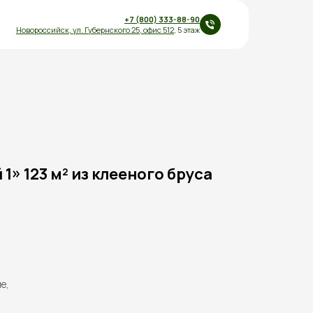
+7 (800) 333-88-90
Новороссийск,
ул.
Губернского 25
,
офис 512
, 5 этаж
1» 123 м² из клееного бруса
е,