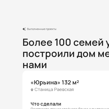
Выполненные проекты
Более 100 семей 
построили дом ме
нами
«Юрьина» 132 м²
Станица Раевская
Что сделали
Построили дом из клеёного бруса с внутренн