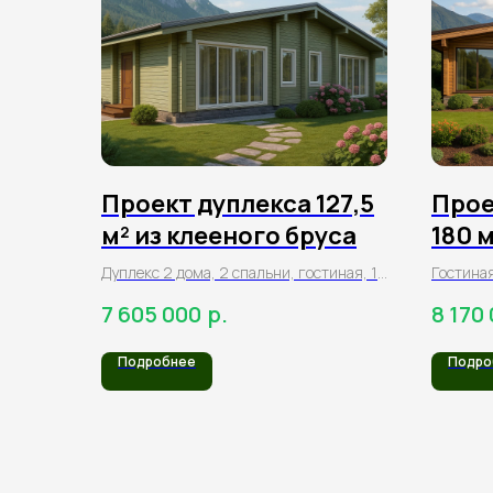
Проект дуплекса 127,5
Прое
м² из клееного бруса
180 
брус
Дуплекс 2 дома, 2 спальни, гостиная, 1
Гостиная
санузел
холл, Га
р.
7 605 000
8 170
терраса
Подробнее
Подро