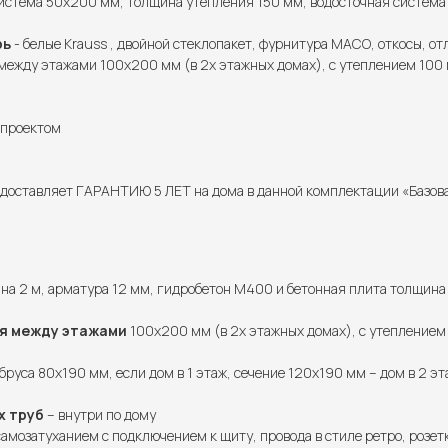
истема 50х200 мм, толщина утепления 150 мм, водосточная система 
рь
- белые Krauss , двойной стеклопакет, фурнитура МАСО, откосы, от
ежду этажами 100х200 мм (в 2х этажных домах), с утеплением 100 м
с проектом
доставляет ГАРАНТИЮ 5 ЛЕТ на дома в данной комплектации «Базовая
на 2 м, арматура 12 мм, гидробетон М400 и бетонная плита толщина
я между этажами
100х200 мм (в 2х этажных домах), с утеплением 
бруса 80х190 мм, если дом в 1 этаж, сечение 120х190 мм – дом в 2 эт
х труб
– внутри по дому
самозатуханием с подключением к щиту, провода в стиле ретро, розет