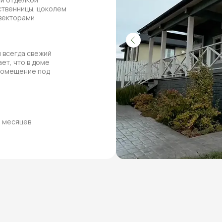
ственницы, цоколем
нвекторами
 всегда свежий
ет, что в доме
 помещение под
8 месяцев