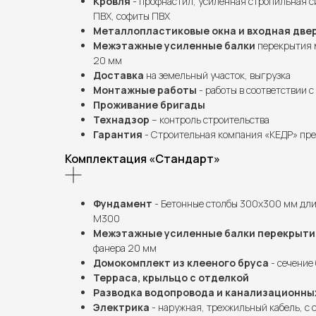
Кровля
- профнастил, усиленная стропильная с
ПВХ, софиты ПВХ
Металлопластиковые окна и входная две
Межэтажные усиленные балки
перекрытия м
20 мм
Доставка
на земельный участок, выгрузка
Монтажные работы
- работы в соответствии 
Проживание бригады
Технадзор
– контроль строительства
Гарантия
- Строительная компания «КЕДР» пре
Комплектация «Стандарт»
Фундамент
- Бетонные столбы 300х300 мм дли
М300
Межэтажные усиленные балки перекрыти
фанера 20 мм
Домокомплект из клееного бруса
- сечение 
Терраса, крыльцо с отделкой
Разводка водопровода и канализационны
Электрика
- наружная, трехжильный кабель, с 