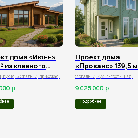
кт дома «Июнь»
Проект дома
м² из клееного
«Прованс» 139,5 м
а
клееного бруса
, Кухня, 3 Спальни, прихожая,
2 спальни, кухня-гостинная,
рдеробная, кладовая, 2 санузла,
2 санузла, балкон,
р.
р.
 000
9 025 000
, крыльцо
терраса
бнее
Подробнее