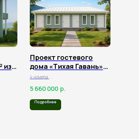
Проект гостевого
² из
дома «Тихая Гавань»
84 м² из клееного
4 номера
бруса
под сдачу
р.
5 660 000
в аренду
Подробнее