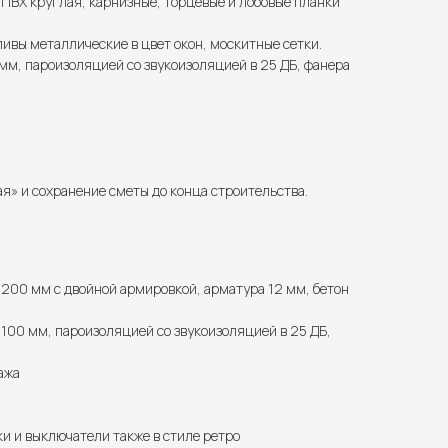
ПВХ круглая, карнизные, торцевые и лобовые планки
ливы металлические в цвет окон, москитные сетки.
м, пароизоляцией со звукоизоляцией в 25 ДБ, фанера
» и сохранение сметы до конца строительства.
 200 мм с двойной армировкой, арматура 12 мм, бетон
100 мм, пароизоляцией со звукоизоляцией в 25 ДБ,
ажа
ки и выключатели также в стиле ретро