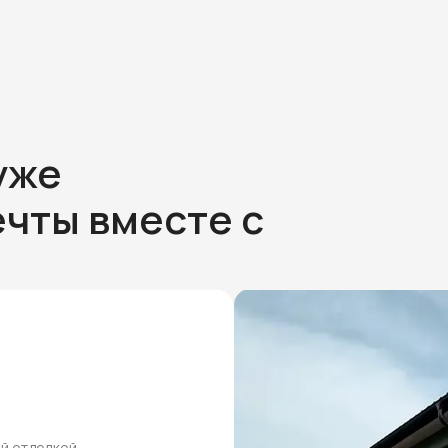
уже
чты вместе с
ей отделкой