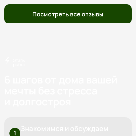
Строим экологичные дома
из дерева с 2012 года
Экономия
Слаженная работа,
на технадзоре
отработанная
от 150 000
годами
Перминова Елена
Анатольевна
Основатель компании