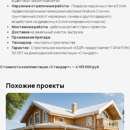
в цвет окон, москитные сетки.
Наружные отделочные работы
- Покраска наружных стен в 3 слоя
профессиональными немецкими маслами Gnature (1 из них
грунтовочный слой от насекомых, синевы и другого вредного
воздействия на древесину и 2 слоя колерованного масла)
Монтажные работы
- работы в соответствии с проектом
Доставка
на земельный участок, выгрузка
Проживание бригады
Технадзор
– контроль строительства
Гарантия
- Строительная компания «КЕДР» предоставляет ГАРАНТИЮ
Выполненные проекты
30 ЛЕТ на дома в данной комплектации «Стандарт»
Более 100 семей уже
построили дом мечты
Стоимость комплектации «Стандарт» — 4 105 000 руб.
вместе с нами
Похожие проекты