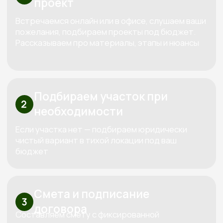
Три «К» от Кедра — красота,
качество, контроль
Используем только проверенные
материалы,
которые совместимы между собой
по технологиям. Каждый дом проектируем
индивидуально под конкретный участок и
бюджет клиента.
За все время построили больше 100
объектов
Сами проектируем, сами строим и
сами обслуживаем. Мы предлагаем полный
спектр услуг по строительству домов и бань из
дерева, начиная от индивидуального
проектирования и заканчивая ремонтом и
обслуживанием.
Узнайте стоимость вашего дома