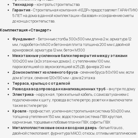
Технадзор
– контроль строительства
Гарантия
- Строительная компания «КЕДР» предоставляет ГАРАНТИЮ
5 ЛЕТ на дома в данной комплектации «Базовая» и сохранение сметы
до конца строительства.
Комплектация «Стандарт»
Фундамент
- Бетонные столбы 300х300 мм длина 2 м, арматура 12
мм, гидробетон М400 и бетонная плита толщина 200 мм с двойной
армировкой, арматура 12 мм, бетон М300
Межэтажные усиленные балки перекрытия между этажами
100х200 мм (в 2х этажных домах), с утеплением 100 мм,
пароизоляцией со звукоизоляцией в 25 ДБ, фанера 20 мм
Домокомплект из клееного бруса
- сечение бруса 80х190 мм, если
дом в 1 этаж, сечение 120х190 мм – дом в 2 этажа
Терраса, крыльцо с отделкой
Разводка водопровода и канализационных труб
– внутри по дому
Электрика
- наружная, трехжильный кабель, с самозатуханием с
подключением к щиту, провода в стиле ретро, розетки и выключатели
также в стиле ретро
Кровля
- профнастил, усиленная стропильная система 50х200 мм,
толщина утепления 150 мм, водосточная система ПВХ круглая,
карнизные, торцевые и лобовые планки ПВХ, софиты ПВХ
Металлопластиковые окна и входная дверь
- белые Krauss ,
двойной стеклопакет, фурнитура МАСО, откосы, отливы металлические