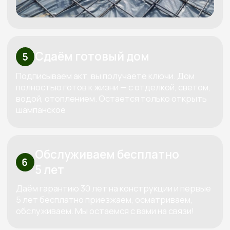
Высокие стандарты качества
в строительстве деревянных домов
КОНТАКТЫ:
+7 (800) 333-88-90
Kedr-stroy-group@yandex.ru
Новороссийск, ул. Губернского,
25, офис 512, 5 этаж
АДРЕС: