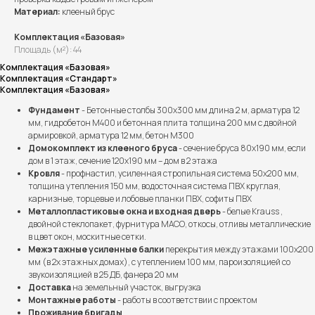
Материал:
клееный брус
Комплектация «Базовая»
Площадь (м²): 44
Комплектация «Базовая»
Комплектация «Стандарт»
Комплектация «Базовая»
Фундамент
- Бетонные столбы 300х300 мм длина 2 м, арматура 12
мм, гидробетон М400 и бетонная плита толщина 200 мм с двойной
армировкой, арматура 12 мм, бетон М300
Домокомплект из клееного бруса
- сечение бруса 80х190 мм, если
дом в 1 этаж, сечение 120х190 мм – дом в 2 этажа
Кровля
- профнастил, усиленная стропильная система 50х200 мм,
толщина утепления 150 мм, водосточная система ПВХ круглая,
карнизные, торцевые и лобовые планки ПВХ, софиты ПВХ
Металлопластиковые окна и входная дверь
- белые Krauss ,
двойной стеклопакет, фурнитура МАСО, откосы, отливы металлические
в цвет окон, москитные сетки.
Межэтажные усиленные балки
перекрытия между этажами 100х200
мм (в 2х этажных домах), с утеплением 100 мм, пароизоляцией со
звукоизоляцией в 25 ДБ, фанера 20 мм
Доставка
на земельный участок, выгрузка
Монтажные работы
- работы в соответствии с проектом
Проживание бригады