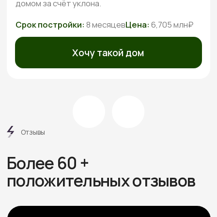
Этапы
работ
6 шагов от дома вашей
мечты без стресса
и долгостроя
Знакомимся и обсуждаем
проект
Встречаемся онлайн или в офисе, слушаем ваши
пожелания, подбираем проекты под бюджет.
Рассказываем про материалы, этапы и нюансы
Подбираем участок при
необходимости
Если участка нет — подбираем юридически