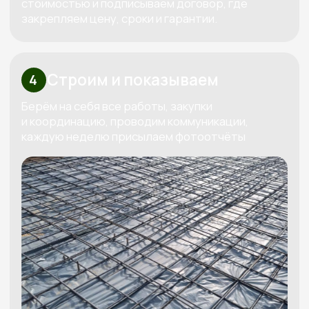
Бесплатно рассчитаем
смету под ваш бюджет
Мы свяжемся с вами, бесплатно спроектируем
проект под ваш бюджет и вышлем четкую
смету
Получить смету
+7
Я даю согласие на обработку
своих персональных данных в
соответствии с
политикой
обработки персональных данных
Рассчитать смету