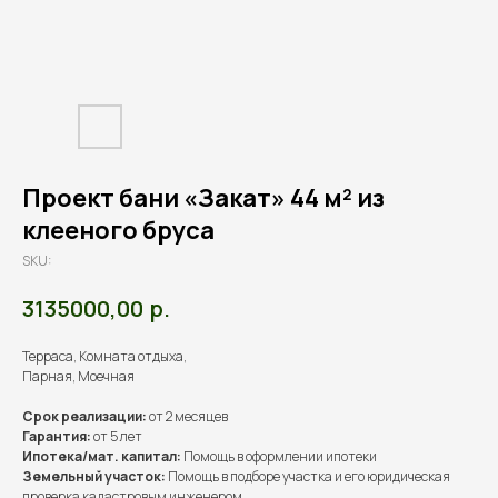
Проект бани «Закат» 44 м² из
клееного бруса
SKU:
р.
3135000,00
Терраса, Комната отдыха,
Парная, Моечная
Срок реализации:
от 2 месяцев
Гарантия:
от 5 лет
Ипотека/мат. капитал:
Помощь в оформлении ипотеки
Земельный участок:
Помощь в подборе участка и его юридическая
проверка кадастровым инженером