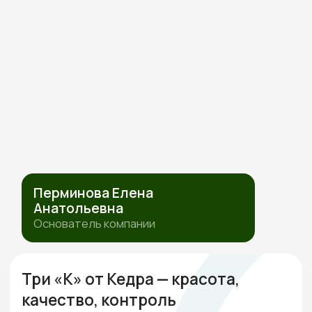
СОГЛАСИЕ НА ОБРАБОТКУ ПЕРСОНАЛЬНЫХ ДАННЫХ
ИП Перминова Елена Анатольевна
ИНН 432600976126, ОГРНИП
315231500017916