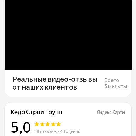
чистый вариант в тихой локации под ваш
бюджет
Смета и подписание
договора
Составляем смету с фиксированной
стоимостью и подписываем договор, где
закрепляем цену, сроки и гарантии.
Строим и показываем
Берём на себя все работы, закупки
и координацию, проводим коммуникации,
каждую неделю присылаем фотоотчёты