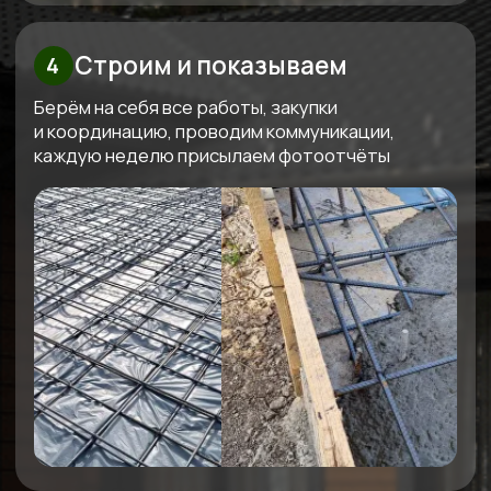
Узнайте стоимость вашего дома
Бесплатно рассчитаем
смету под ваш бюджет
Мы свяжемся с вами, бесплатно спроектируем
проект под ваш бюджет и вышлем четкую
смету
Получить смету
+7
Я даю согласие на обработку
своих персональных данных в
соответствии с
политикой
обработки персональных данных