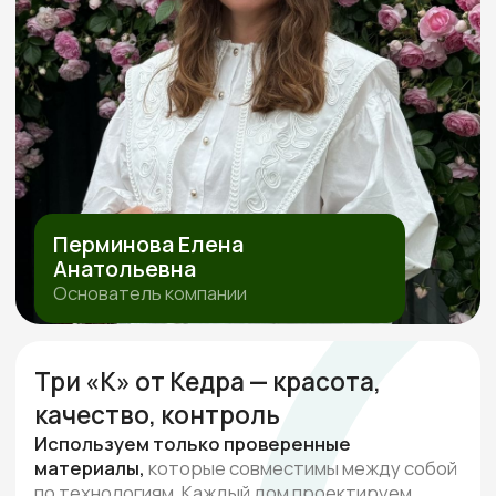
ПОЛИТИКА ОБРАБОТКИ ПЕРСОНАЛЬНЫХ ДАННЫХ
СОГЛАСИЕ НА ОБРАБОТКУ ПЕРСОНАЛЬНЫХ ДАННЫХ
ИП Перминова Елена Анатольевна
ИНН 432600976126, ОГРНИП
315231500017916