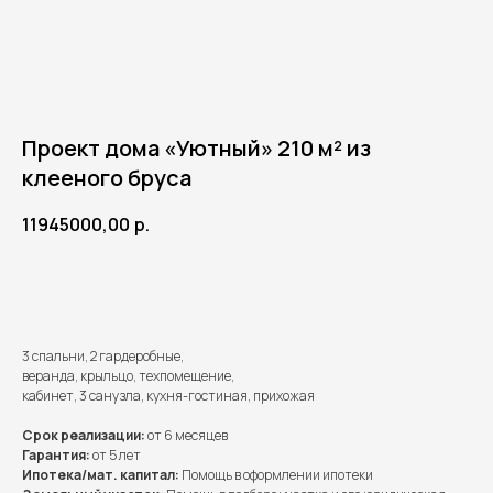
Проект дома «Уютный» 210 м² из
клееного бруса
11945000,00
р.
Получить расчет
3 спальни, 2 гардеробные,
веранда, крыльцо, техпомещение,
кабинет, 3 санузла, кухня-гостиная, прихожая
Срок реализации:
от 6 месяцев
Гарантия:
от 5 лет
Ипотека/мат. капитал:
Помощь в оформлении ипотеки