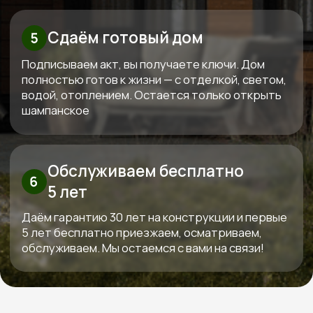
Рассчитать смету
Высокие стандарты качества
в строительстве деревянных домов
КОНТАКТЫ:
+7 (800) 333-88-90
Kedr-stroy-group@yandex.ru
Новороссийск, ул. Губернского,
25, офис 512, 5 этаж