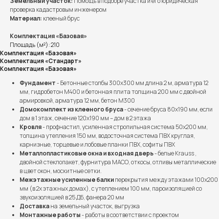
Земельный участок:
Помощь в подборе участка и его юридическая
проверка кадастровым инженером
Материал:
клееный брус
Комплектация «Базовая»
Площадь (м²): 210
Комплектация «Базовая»
Комплектация «Стандарт»
Комплектация «Базовая»
Фундамент
- Бетонные столбы 300х300 мм длина 2 м, арматура 12
мм, гидробетон М400 и бетонная плита толщина 200 мм с двойной
армировкой, арматура 12 мм, бетон М300
Домокомплект из клееного бруса
- сечение бруса 80х190 мм, если
дом в 1 этаж, сечение 120х190 мм – дом в 2 этажа
Кровля
- профнастил, усиленная стропильная система 50х200 мм,
толщина утепления 150 мм, водосточная система ПВХ круглая,
карнизные, торцевые и лобовые планки ПВХ, софиты ПВХ
Металлопластиковые окна и входная дверь
- белые Krauss ,
двойной стеклопакет, фурнитура МАСО, откосы, отливы металлические
в цвет окон, москитные сетки.
Межэтажные усиленные балки
перекрытия между этажами 100х200
мм (в 2х этажных домах), с утеплением 100 мм, пароизоляцией со
звукоизоляцией в 25 ДБ, фанера 20 мм
Доставка
на земельный участок, выгрузка
Монтажные работы
- работы в соответствии с проектом