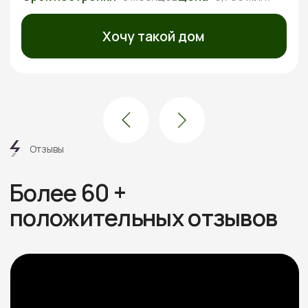
Посмотреть все отзывы
Этапы
работ
6 шагов от дома вашей
мечты без стресса
и долгостроя
Знакомимся и обсуждаем
проект
Встречаемся онлайн или в офисе, слушаем ваши
пожелания, подбираем проекты под бюджет.
Рассказываем про материалы, этапы и нюансы