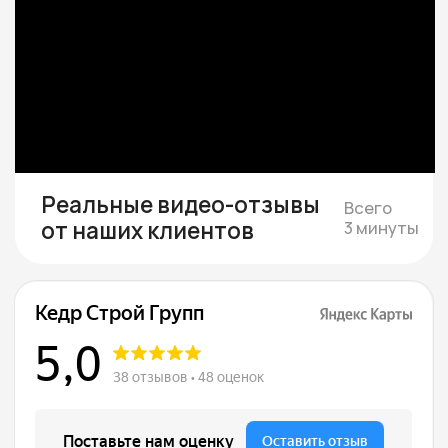
Подбираем участок при
необходимости
Если участка нет — подбираем юридически
чистый вариант в тихой локации под ваш
бюджет
Смета и подписание
договора
Составляем смету с фиксированной
стоимостью и подписываем договор, где
закрепляем цену, сроки и гарантии.
Строим и показываем
Берём на себя все работы, закупки
и координацию, проводим коммуникации,
каждую неделю присылаем фотоотчёты