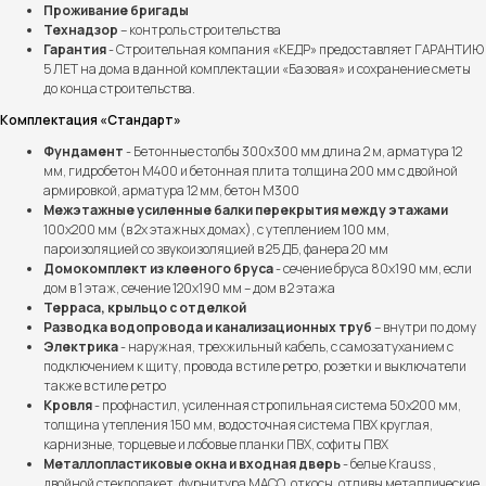
Проживание бригады
Технадзор
– контроль строительства
Гарантия
- Строительная компания «КЕДР» предоставляет ГАРАНТИЮ
5 ЛЕТ на дома в данной комплектации «Базовая» и сохранение сметы
до конца строительства.
Комплектация «Стандарт»
Фундамент
- Бетонные столбы 300х300 мм длина 2 м, арматура 12
мм, гидробетон М400 и бетонная плита толщина 200 мм с двойной
армировкой, арматура 12 мм, бетон М300
Межэтажные усиленные балки перекрытия между этажами
100х200 мм (в 2х этажных домах), с утеплением 100 мм,
пароизоляцией со звукоизоляцией в 25 ДБ, фанера 20 мм
Домокомплект из клееного бруса
- сечение бруса 80х190 мм, если
Выполненные проекты
дом в 1 этаж, сечение 120х190 мм – дом в 2 этажа
Терраса, крыльцо с отделкой
Более 100 семей уже
Разводка водопровода и канализационных труб
– внутри по дому
построили дом мечты
Электрика
- наружная, трехжильный кабель, с самозатуханием с
подключением к щиту, провода в стиле ретро, розетки и выключатели
вместе с нами
также в стиле ретро
Кровля
- профнастил, усиленная стропильная система 50х200 мм,
толщина утепления 150 мм, водосточная система ПВХ круглая,
карнизные, торцевые и лобовые планки ПВХ, софиты ПВХ
Металлопластиковые окна и входная дверь
- белые Krauss ,
двойной стеклопакет, фурнитура МАСО, откосы, отливы металлические