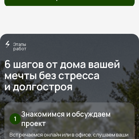
О нас
Строим экологичные дома
из дерева с 2012 года
Экономия
Слаженная работа,
на технадзоре
отработанная
от 150 000
годами