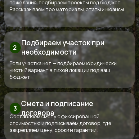
Перминова Елена
Анатольевна
Основатель компании
Три «К» от Кедра — красота,
качество, контроль
Используем только проверенные
материалы,
которые совместимы между собой
по технологиям. Каждый дом проектируем
индивидуально под конкретный участок и
бюджет клиента.
За все время построили больше 100
объектов
Сами проектируем, сами строим и
сами обслуживаем. Мы предлагаем полный
спектр услуг по строительству домов и бань из
дерева, начиная от индивидуального
проектирования и заканчивая ремонтом и
обслуживанием.