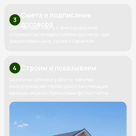
Узнайте стоимость вашего дома
Бесплатно рассчитаем
смету под ваш бюджет
Мы свяжемся с вами, бесплатно спроектируем
проект под ваш бюджет и вышлем четкую
смету
Получить смету
+7
Я даю согласие на обработку
своих персональных данных в
соответствии с
политикой
обработки персональных данных