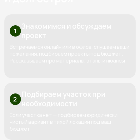
Перминова Елена
Анатольевна
Основатель компании
Три «К» от Кедра — красота,
качество, контроль
Используем только проверенные
материалы,
которые совместимы между собой
по технологиям. Каждый дом проектируем
индивидуально под конкретный участок и
бюджет клиента.
За все время построили больше 100
объектов
Сами проектируем, сами строим и
сами обслуживаем. Мы предлагаем полный
спектр услуг по строительству домов и бань из
дерева, начиная от индивидуального
проектирования и заканчивая ремонтом и
обслуживанием.