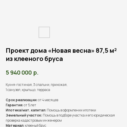
Проект дома «Новая весна» 87,5 м²
из клееного бруса
р.
5 940 000
Кухня-гостиная, 3 спальни, прихожая,
1 санузел, крыльцо, терраса
Срок реализации:
от 4 месяцев
Гарантия:
от 5 лет
Ипотека/мат. капитал:
Помощь в оформлении ипотеки
Земельный участок:
Помощь в подборе участка и его юридическая
проверка кадастровым инженером
Материал:
клееный брус