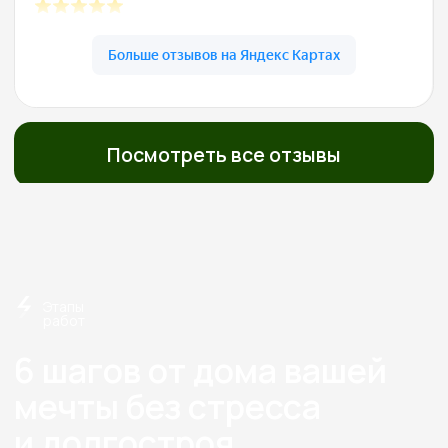
О нас
Строим экологичные дома
из дерева с 2012 года
Экономия
Слаженная работа,
на технадзоре
отработанная
от 150 000
годами