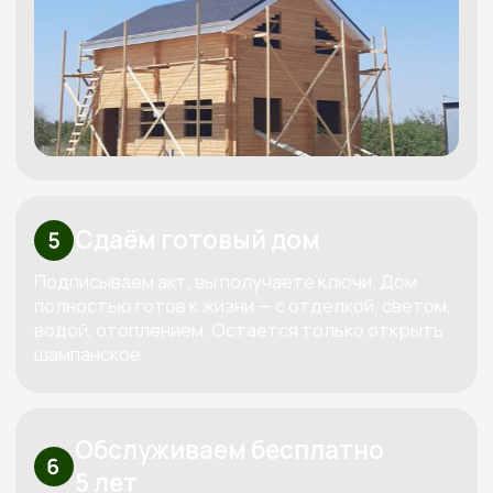
Рассчитать смету
Высокие стандарты качества
в строительстве деревянных домов
КОНТАКТЫ:
+7 (800) 333-88-90
Kedr-stroy-group@yandex.ru
Новороссийск, ул. Губернского,
25, офис 512, 5 этаж