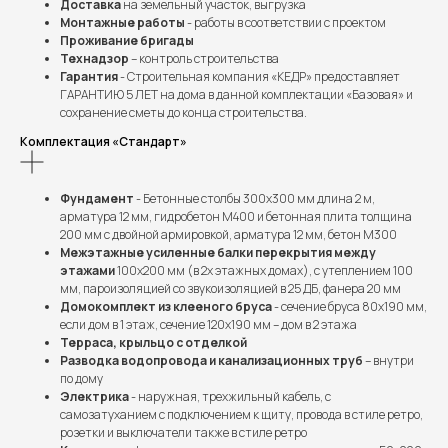
Доставка
на земельный участок, выгрузка
Монтажные работы
- работы в соответствии с проектом
Проживание бригады
Технадзор
– контроль строительства
Гарантия
- Строительная компания «КЕДР» предоставляет
ГАРАНТИЮ 5 ЛЕТ на дома в данной комплектации «Базовая» и
сохранение сметы до конца строительства.
Комплектация «Стандарт»
Фундамент
- Бетонные столбы 300х300 мм длина 2 м,
арматура 12 мм, гидробетон М400 и бетонная плита толщина
200 мм с двойной армировкой, арматура 12 мм, бетон М300
Межэтажные усиленные балки перекрытия между
этажами
100х200 мм (в 2х этажных домах), с утеплением 100
мм, пароизоляцией со звукоизоляцией в 25 ДБ, фанера 20 мм
Домокомплект из клееного бруса
- сечение бруса 80х190 мм,
если дом в 1 этаж, сечение 120х190 мм – дом в 2 этажа
Терраса, крыльцо с отделкой
Разводка водопровода и канализационных труб
– внутри
по дому
Электрика
- наружная, трехжильный кабель, с
самозатуханием с подключением к щиту, провода в стиле ретро,
розетки и выключатели также в стиле ретро