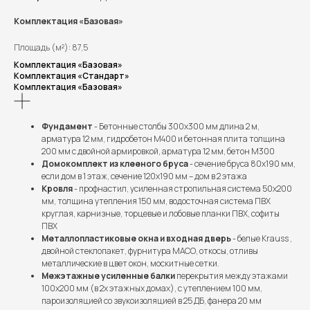
Комплектация «Базовая»
Площадь (м²): 87,5
Комплектация «Базовая»
Комплектация «Стандарт»
Комплектация «Базовая»
Фундамент
- Бетонные столбы 300х300 мм длина 2 м,
арматура 12 мм, гидробетон М400 и бетонная плита толщина
200 мм с двойной армировкой, арматура 12 мм, бетон М300
Домокомплект из клееного бруса
- сечение бруса 80х190 мм,
если дом в 1 этаж, сечение 120х190 мм – дом в 2 этажа
Кровля
- профнастил, усиленная стропильная система 50х200
мм, толщина утепления 150 мм, водосточная система ПВХ
круглая, карнизные, торцевые и лобовые планки ПВХ, софиты
ПВХ
Металлопластиковые окна и входная дверь
- белые Krauss ,
двойной стеклопакет, фурнитура МАСО, откосы, отливы
металлические в цвет окон, москитные сетки.
Межэтажные усиленные балки
перекрытия между этажами
100х200 мм (в 2х этажных домах), с утеплением 100 мм,
пароизоляцией со звукоизоляцией в 25 ДБ, фанера 20 мм