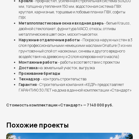
Кровля
- профнастил, усиленная стропильная система 50х200
мм, толщина утепления 150 мм, водосточная система ПВХ
круглая, карнизные, торцевые и лобовые планки ПВХ, софиты
ПВХ
Металлопластиковые окна и входная дверь
- белые Krauss ,
двойной стеклопакет, фурнитура МАСО, откосы, отливы
металлические в цвет окон, москитные сетки.
Наружные отделочные работы
- Покраска наружных стен в 3
слоя профессиональными немецкими маслами Gnature (1 из них
грунтовочный слой от насекомых, синевы и другого вредного
воздействия на древесину и 2 слоя колерованного масла)
Монтажные работы
- работы в соответствии с проектом
Доставка
на земельный участок, выгрузка
Проживание бригады
Выполненные проекты
Технадзор
– контроль строительства
Гарантия
- Строительная компания «КЕДР» предоставляет
Более 100 семей уже
ГАРАНТИЮ 30 ЛЕТ на дома в данной комплектации «Стандарт»
построили дом мечты
вместе с нами
Стоимость комплектации «Стандарт» — 7 140 000 руб.
Похожие проекты