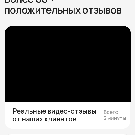
Подбираем участок при
необходимости
Если участка нет — подбираем юридически
чистый вариант в тихой локации под ваш
бюджет
Смета и подписание
договора
Составляем смету с фиксированной
стоимостью и подписываем договор, где
закрепляем цену, сроки и гарантии.
Строим и показываем
Берём на себя все работы, закупки
и координацию, проводим коммуникации,
каждую неделю присылаем фотоотчёты