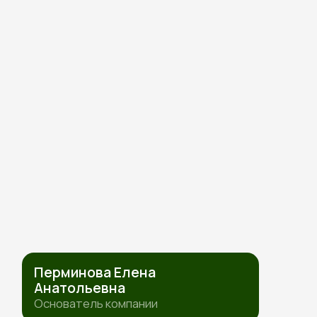
ПОЛИТИКА ОБРАБОТКИ ПЕРСОНАЛЬНЫХ ДАННЫХ
СОГЛАСИЕ НА ОБРАБОТКУ ПЕРСОНАЛЬНЫХ ДАННЫХ
ИП Перминова Елена Анатольевна
ИНН 432600976126, ОГРНИП
315231500017916