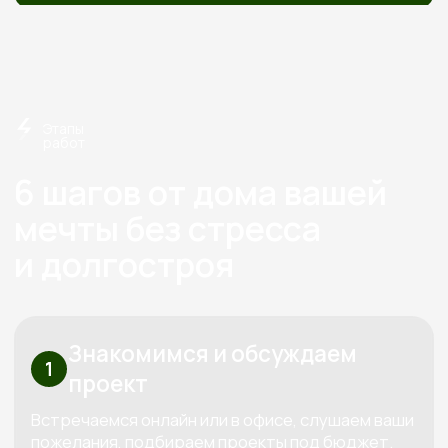
О нас
Строим экологичные дома
из дерева с 2012 года
Экономия
Слаженная работа,
на технадзоре
отработанная
от 150 000
годами