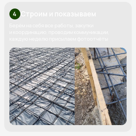
Узнайте стоимость вашего дома
Бесплатно рассчитаем
смету под ваш бюджет
Мы свяжемся с вами, бесплатно спроектируем
проект под ваш бюджет и вышлем четкую
смету
Получить смету
+7
Я даю согласие на обработку
своих персональных данных в
соответствии с
политикой
обработки персональных данных