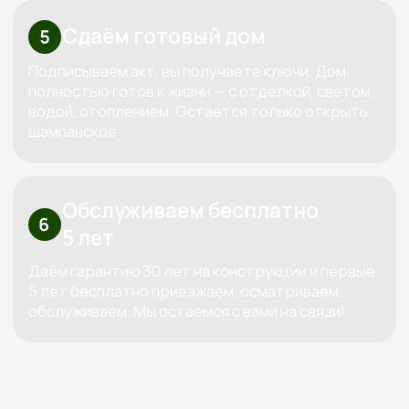
Рассчитать смету
Высокие стандарты качества
в строительстве деревянных домов
КОНТАКТЫ:
+7 (800) 333-88-90
Kedr-stroy-group@yandex.ru
Новороссийск, ул. Губернского,
25, офис 512, 5 этаж