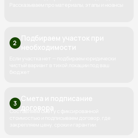
Перминова Елена
Анатольевна
Основатель компании
Три «К» от Кедра — красота,
качество, контроль
Используем только проверенные
материалы,
которые совместимы между собой
по технологиям. Каждый дом проектируем
индивидуально под конкретный участок и
бюджет клиента.
За все время построили больше 100
объектов
Сами проектируем, сами строим и
сами обслуживаем. Мы предлагаем полный
спектр услуг по строительству домов и бань из
дерева, начиная от индивидуального
проектирования и заканчивая ремонтом и
обслуживанием.