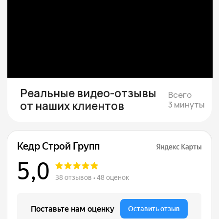
Подбираем участок при
необходимости
Если участка нет — подбираем юридически
чистый вариант в тихой локации под ваш
бюджет
Смета и подписание
договора
Составляем смету с фиксированной
стоимостью и подписываем договор, где
закрепляем цену, сроки и гарантии.
Строим и показываем
Берём на себя все работы, закупки
и координацию, проводим коммуникации,
каждую неделю присылаем фотоотчёты