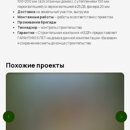
100×200 мм (в 2х этажных домах), с утеплением 100 мм,
пароизоляцией со звукоизоляцией в 25 ДБ, фанера 20 мм
Доставка
на земельный участок, выгрузка
Монтажные работы
— работы в соответствии с проектом
Проживание бригады
Технадзор
— контроль строительства
Гарантия
— Строительная компания «КЕДР» предоставляет
ГАРАНТИЮ 5 ЛЕТ на дома в данной комплектации «Базовая»
и сохранение сметы до конца строительства.
Похожие проекты
Выполненные проекты
Более 100 семей уже
построили дом мечты
вместе с нами