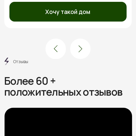
Посмотреть все отзывы
Этапы
работ
6 шагов от дома вашей
мечты без стресса
и долгостроя
Знакомимся и обсуждаем
проект
Встречаемся онлайн или в офисе, слушаем ваши
пожелания, подбираем проекты под бюджет.
Рассказываем про материалы, этапы и нюансы