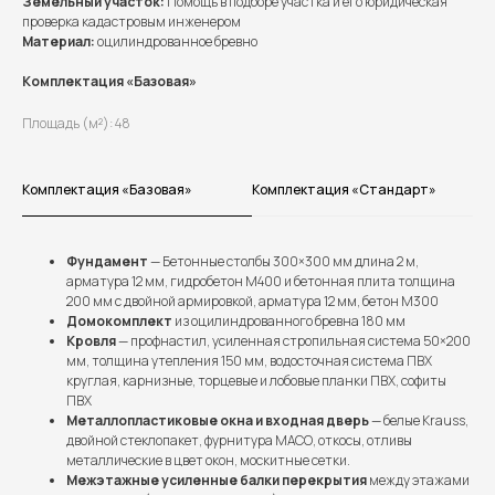
Земельный участок:
Помощь в подборе участка и его юридическая
проверка кадастровым инженером
Материал:
оцилиндрованное бревно
Комплектация «Базовая»
Площадь (м²): 48
Комплектация «Базовая»
Комплектация «Стандарт»
Фундамент
— Бетонные столбы 300×300 мм длина 2 м,
арматура 12 мм, гидробетон М400 и бетонная плита толщина
200 мм с двойной армировкой, арматура 12 мм, бетон М300
Домокомплект
из оцилиндрованного бревна 180 мм
Кровля
— профнастил, усиленная стропильная система 50×200
мм, толщина утепления 150 мм, водосточная система ПВХ
круглая, карнизные, торцевые и лобовые планки ПВХ, софиты
ПВХ
Металлопластиковые окна и входная дверь
— белые Krauss,
двойной стеклопакет, фурнитура МАСО, откосы, отливы
металлические в цвет окон, москитные сетки.
Межэтажные усиленные балки перекрытия
между этажами