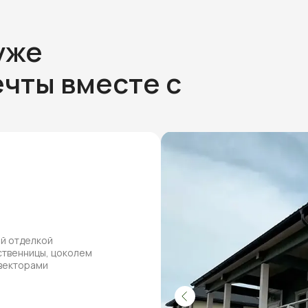
уже
чты вместе с
ей отделкой
ственницы, цоколем
нвекторами