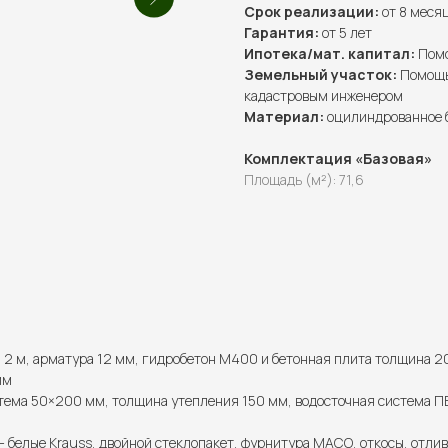
Срок реализации:
от 8 меся
Гарантия:
от 5 лет
Ипотека/мат. капитал:
Помо
Земельный участок:
Помощь 
кадастровым инженером
Материал:
оцилиндрованное 
Комплектация «Базовая»
Площадь (м²): 71,6
2 м, арматура 12 мм, гидробетон М400 и бетонная плита толщина 2
мм
тема 50×200 мм, толщина утепления 150 мм, водосточная система ПВ
— белые Krauss, двойной стеклопакет, фурнитура МАСО, откосы, отлив