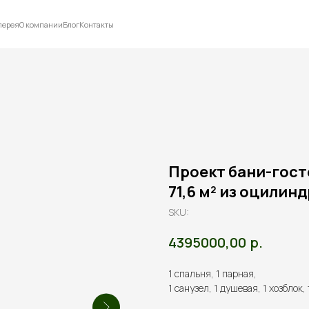
лерея
О компании
Блог
Контакты
Проект бани-гост
71,6 м² из оцилин
SKU:
р.
4395000,00
1 спальня, 1 парная,
1 санузел, 1 душевая, 1 хозблок,