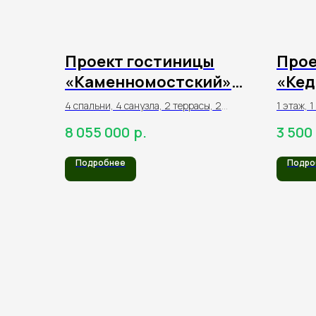
Проект гостиницы
Прое
«Каменномостский»
«Кед
130,4 м² из
41,3 
4 спальни, 4 санузла, 2 террасы, 2
1 этаж, 
оцилиндрованного
оцил
балкона
1 санузе
р.
8 055 000
3 500
терраса
бревна
брев
Подробнее
Подро