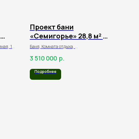
Проект бани
«Семигорье» 28,8 м² из
з
оцилиндрованного
иная, 1
Баня, Комната отдыха,
го
бревна
Терраса, Хоз.блок,
р.
3 510 000
Парная, Моечная
Подробнее