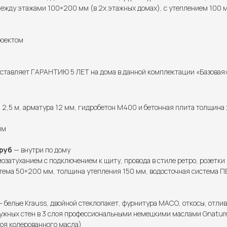
ежду этажами 100×200 мм (в 2х этажных домах), с утеплением 100 м
роектом
тавляет ГАРАНТИЮ 5 ЛЕТ на дома в данной комплектации «Базовая» 
2,5 м, арматура 12 мм, гидробетон М400 и бетонная плита толщина 
мм
руб
— внутри по дому
озатуханием с подключением к щиту, провода в стиле ретро, розетки
тема 50×200 мм, толщина утепления 150 мм, водосточная система ПВ
 белые Krauss, двойной стеклопакет, фурнитура МАСО, откосы, отлив
ужных стен в 3 слоя профессиональными немецкими маслами Gnature 
лоя колерованного масла)