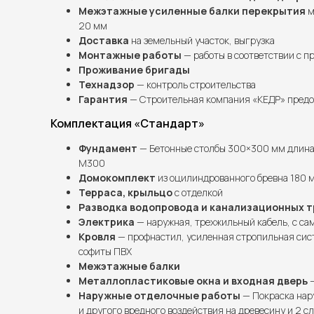
Межэтажные усиленные балки перекрытия
м
20 мм
Доставка
на земельный участок, выгрузка
Монтажные работы
— работы в соответствии с п
Проживание бригады
Технадзор
— контроль строительства
Гарантия
— Строительная компания «КЕДР» предос
Комплектация «Стандарт»
Фундамент
— Бетонные столбы 300×300 мм длина 
М300
Домокомплект
из оцилиндрованного бревна 180 
Терраса, крыльцо
с отделкой
Разводка водопровода и канализационных т
Электрика
— наружная, трехжильный кабель, с сам
Кровля
— профнастил, усиленная стропильная сис
софиты ПВХ
Межэтажные балки
Металлопластиковые окна и входная дверь
—
Наружные отделочные работы
— Покраска нар
и другого вредного воздействия на древесину и 2 с