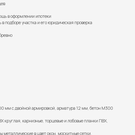
цев
щь в оформлении ипотеки
в подборе участка и его юридическая проверка
бревно
00 мм с двойной армировкой, арматура 12 мм, бетон М300
Х круглая, карнизные, торцевые и лобовые планки ПВХ,
ы металлические в цвет окон, москитные сетки.