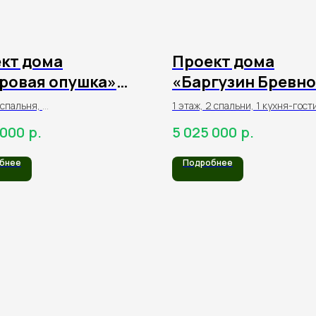
кт дома
Проект дома
ровая опушка»
«Баргузин Бревно
м² из
Модерн» 58,2 м² и
1 спальня,
1 этаж, 2 спальни, 1 кухня-гост
индрованного
оцилиндрованно
л,
санузел
р.
р.
 000
5 025 000
на
бревна
бнее
Подробнее