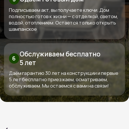
Рассчитать смету
Высокие стандарты качества
в строительстве деревянных домов
КОНТАКТЫ:
+7 (800) 333-88-90
Kedr-stroy-group@yandex.ru
Новороссийск, ул. Губернского,
25, офис 512, 5 этаж