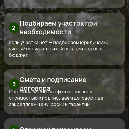
Анатольевна
Основатель компании
Три «К» от Кедра — красота,
качество, контроль
Используем только проверенные
материалы,
которые совместимы между собой
по технологиям. Каждый дом проектируем
индивидуально под конкретный участок и
бюджет клиента.
За все время построили больше 100
объектов
Сами проектируем, сами строим и
сами обслуживаем. Мы предлагаем полный
спектр услуг по строительству домов и бань из
дерева, начиная от индивидуального
проектирования и заканчивая ремонтом и
обслуживанием.