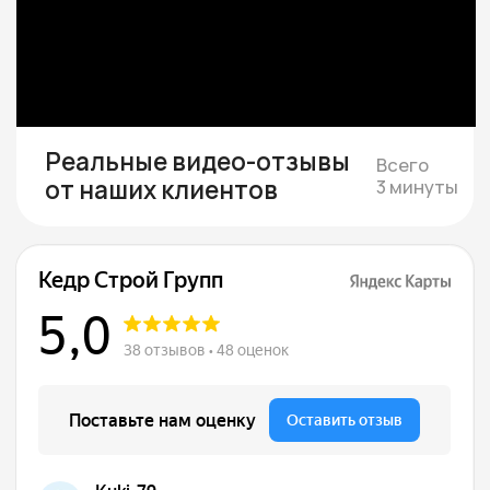
необходимости
Если участка нет — подбираем юридически
чистый вариант в тихой локации под ваш
бюджет
Смета и подписание
договора
Составляем смету с фиксированной
стоимостью и подписываем договор, где
закрепляем цену, сроки и гарантии.
Строим и показываем
Берём на себя все работы, закупки
и координацию, проводим коммуникации,
каждую неделю присылаем фотоотчёты