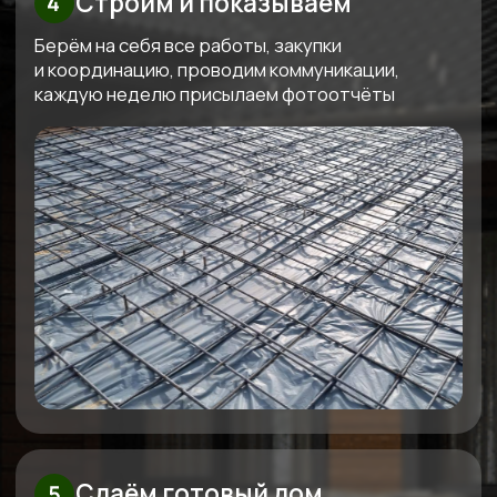
Узнайте стоимость вашего дома
Бесплатно рассчитаем
смету под ваш бюджет
Мы свяжемся с вами, бесплатно спроектируем
проект под ваш бюджет и вышлем четкую
смету
Получить смету
+7
Я даю согласие на обработку
своих персональных данных в
соответствии с
политикой
обработки персональных данных