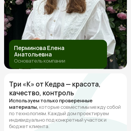
ПОЛИТИКА ОБРАБОТКИ ПЕРСОНАЛЬНЫХ ДАННЫХ
СОГЛАСИЕ НА ОБРАБОТКУ ПЕРСОНАЛЬНЫХ ДАННЫХ
ИП Перминова Елена Анатольевна
ИНН 432600976126, ОГРНИП
315231500017916