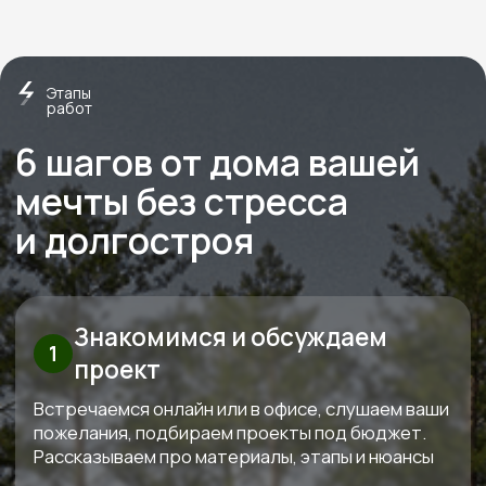
О нас
Строим экологичные дома
из дерева с 2012 года
Экономия
Слаженная работа,
на технадзоре
отработанная
от 150 000
годами
Перминова Елена