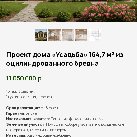
Проект дома «Усадьба» 164,7 м² из
оцилиндрованного бревна
р.
11 050 000
1 этаж, 3 спальни,
1 кухня-гостиная, терраса
Срок реализации:
от 8 месяцев
Гарантия:
от 5 лет
Ипотека/мат. капитал:
Помощь в оформлении ипотеки
Земельный участок:
Помощь в подборе участка и его юридическая
проверка кадастровым инженером
Материал:
оцилиндрованное бревно