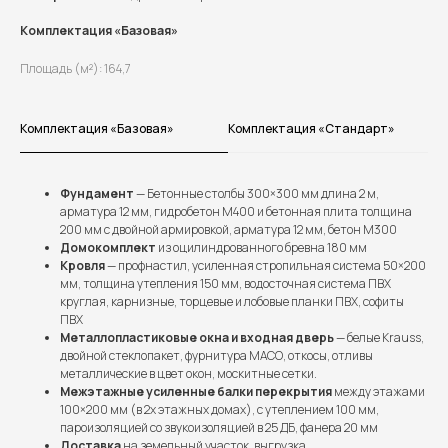
Комплектация «Базовая»
Площадь (м²): 164,7
Комплектация «Базовая»
Комплектация «Стандарт»
Фундамент
— Бетонные столбы 300×300 мм длина 2 м,
арматура 12 мм, гидробетон М400 и бетонная плита толщина
200 мм с двойной армировкой, арматура 12 мм, бетон М300
Домокомплект
из оцилиндрованного бревна 180 мм
Кровля
— профнастил, усиленная стропильная система 50×200
мм, толщина утепления 150 мм, водосточная система ПВХ
круглая, карнизные, торцевые и лобовые планки ПВХ, софиты
ПВХ
Металлопластиковые окна и входная дверь
— белые Krauss,
двойной стеклопакет, фурнитура МАСО, откосы, отливы
металлические в цвет окон, москитные сетки.
Межэтажные усиленные балки перекрытия
между этажами
100×200 мм (в 2х этажных домах), с утеплением 100 мм,
пароизоляцией со звукоизоляцией в 25 ДБ, фанера 20 мм
Доставка
на земельный участок, выгрузка