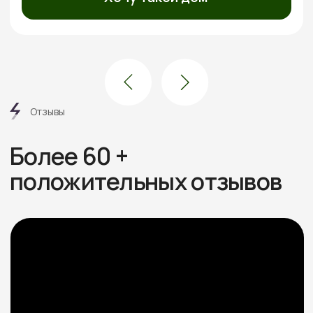
Посмотреть все отзывы
Этапы
работ
6 шагов от дома вашей
мечты без стресса
и долгостроя
Знакомимся и обсуждаем
проект
Встречаемся онлайн или в офисе, слушаем ваши
пожелания, подбираем проекты под бюджет.
Рассказываем про материалы, этапы и нюансы
Подбираем участок при