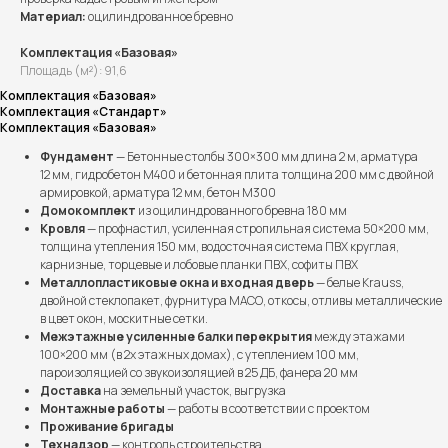
Материал:
оцилиндрованное бревно
Комплектация «Базовая»
Площадь (м²): 91,6
Комплектация «Базовая»
Комплектация «Стандарт»
Комплектация «Базовая»
Фундамент
— Бетонные столбы 300×300 мм длина 2 м, арматура
12 мм, гидробетон М400 и бетонная плита толщина 200 мм с двойной
армировкой, арматура 12 мм, бетон М300
Домокомплект
из оцилиндрованного бревна 180 мм
Кровля
— профнастил, усиленная стропильная система 50×200 мм,
толщина утепления 150 мм, водосточная система ПВХ круглая,
карнизные, торцевые и лобовые планки ПВХ, софиты ПВХ
Металлопластиковые окна и входная дверь
— белые Krauss,
двойной стеклопакет, фурнитура МАСО, откосы, отливы металлические
в цвет окон, москитные сетки.
Межэтажные усиленные балки перекрытия
между этажами
100×200 мм (в 2х этажных домах), с утеплением 100 мм,
пароизоляцией со звукоизоляцией в 25 ДБ, фанера 20 мм
Доставка
на земельный участок, выгрузка
Монтажные работы
— работы в соответствии с проектом
Проживание бригады
Технадзор
— контроль строительства