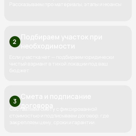
качество, контроль
Используем только проверенные
материалы,
которые совместимы между собой
по технологиям. Каждый дом проектируем
индивидуально под конкретный участок и
бюджет клиента.
За все время построили больше 100
объектов
Сами проектируем, сами строим и
сами обслуживаем. Мы предлагаем полный
спектр услуг по строительству домов и бань из
дерева, начиная от индивидуального
проектирования и заканчивая ремонтом и
обслуживанием.
Узнайте стоимость вашего дома
Бесплатно рассчитаем