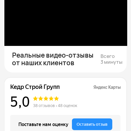
Смета и подписание
договора
Составляем смету с фиксированной
стоимостью и подписываем договор, где
закрепляем цену, сроки и гарантии.
Строим и показываем
Берём на себя все работы, закупки
и координацию, проводим коммуникации,
каждую неделю присылаем фотоотчёты