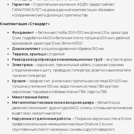
Гарантия
— Строительная компания «КЕДР» предоставляет
ГАРАНТИЮ 5 ЛЕТ на дома в данной комплектации «Базовая»
и сохранение сметы до конца строительства.
Комплектация «Стандарт»
Фундамент
— Бетонные столбы 300×300 мм длина 2,5 м, арматура
12 мм, гидробетон М400 и бетонная плита толщина 200 мм с двойной
армировкой, арматура 12 мм, бетон М300
Домокомплект
из оцилиндрованного бревна 180 мм
Терраса, крыльцо
с отделкой
Разводка водопровода и канализационных труб
— внутри по дому
Электрика
— наружная, трехжильный кабель, с самозатуханием
с подключением к щиту, провода в стиле ретро, розетки и выключатели
также в стиле ретро
Кровля
— профнастил, усиленная стропильная система 50×200 мм,
толщина утепления 150 мм, водосточная система ПВХ круглая,
карнизные, торцевые и лобовые планки ПВХ, софиты ПВХ
Межэтажные балки
Металлопластиковые окна и входная дверь
— белые Krauss,
двойной стеклопакет, фурнитура МАСО, откосы, отливы металлические
в цвет окон, москитные сетки.
Наружные отделочные работы
— Покраска наружных стен в 3 слоя
профессиональными немецкими маслами Gnature (1 из них
грунтовочный слой от насекомых, синевы и другого вредного