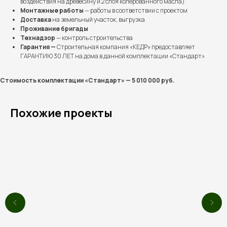
воздействия на древесину и 2 слоя колерованного масла)
Монтажные работы
— работы в соответствии с проектом
Доставка
на земельный участок, выгрузка
Проживание бригады
Технадзор
— контроль строительства
Гарантия —
Строительная компания «КЕДР» предоставляет
ГАРАНТИЮ 30 ЛЕТ на дома в данной комплектации «Стандарт»
Выполненные проекты
Более 100 семей уже
Стоимость комплектации «Стандарт» — 5 010 000 руб.
построили дом мечты
вместе с нами
Похожие проекты