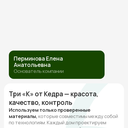
ИП Перминова Елена Анатольевна
ИНН 432600976126, ОГРНИП
315231500017916