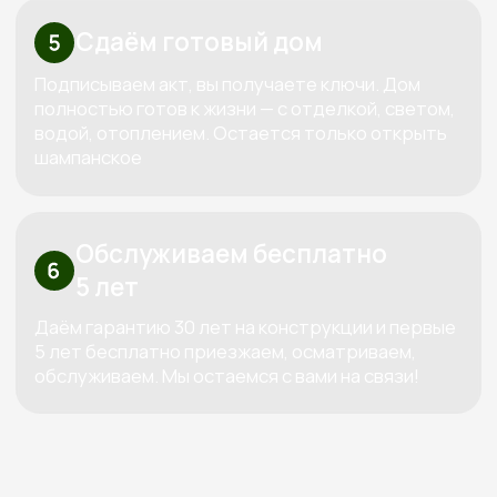
Высокие стандарты качества
в строительстве деревянных домов
КОНТАКТЫ:
+7 (800) 333-88-90
Kedr-stroy-group@yandex.ru
Новороссийск, ул. Губернского,
25, офис 512, 5 этаж
АДРЕС:
Проложить маршрут