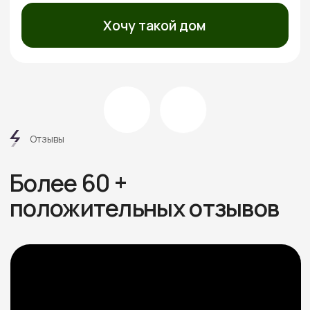
Этапы
работ
6 шагов от дома вашей
мечты без стресса
и долгостроя
Знакомимся и обсуждаем
проект
Встречаемся онлайн или в офисе, слушаем ваши
пожелания, подбираем проекты под бюджет.
Рассказываем про материалы, этапы и нюансы
Подбираем участок при
необходимости
Если участка нет — подбираем юридически
чистый вариант в тихой локации под ваш
бюджет