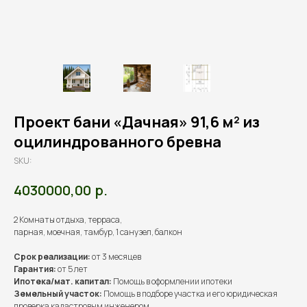
Проект бани «Дачная» 91,6 м² из
оцилиндрованного бревна
SKU:
р.
4030000,00
2 Комнаты отдыха, терраса,
парная, моечная, тамбур, 1 санузел, балкон
Срок реализации:
от 3 месяцев
Гарантия:
от 5 лет
Ипотека/мат. капитал:
Помощь в оформлении ипотеки
Земельный участок:
Помощь в подборе участка и его юридическая
проверка кадастровым инженером