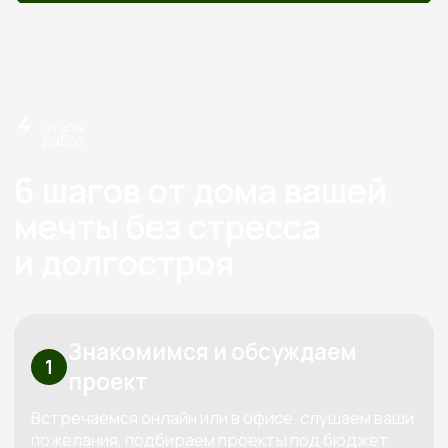
Экономия
Слаженная работа,
на технадзоре
отработанная
от 150 000
годами
Перминова Елена
Анатольевна
Основатель компании
Три «К» от Кедра — красота,