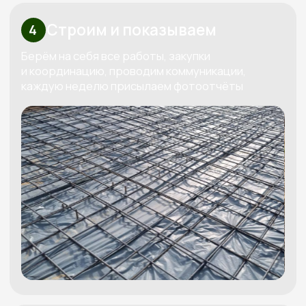
смету под ваш бюджет
Мы свяжемся с вами, бесплатно спроектируем
проект под ваш бюджет и вышлем четкую
смету
Получить смету
+7
Я даю согласие на обработку
своих персональных данных в
соответствии с
политикой
обработки персональных данных
Рассчитать смету