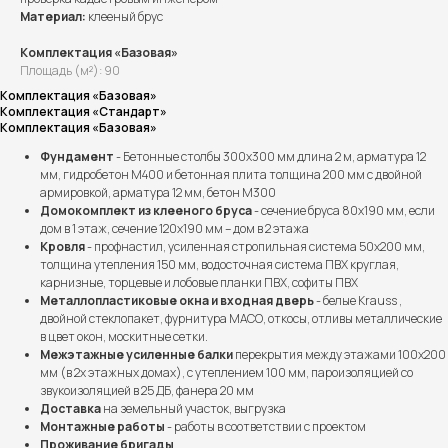
Материал:
клееный брус
Комплектация «Базовая»
Площадь (м²): 90
Комплектация «Базовая»
Комплектация «Стандарт»
Комплектация «Базовая»
Фундамент
- Бетонные столбы 300х300 мм длина 2 м, арматура 12
мм, гидробетон М400 и бетонная плита толщина 200 мм с двойной
армировкой, арматура 12 мм, бетон М300
Домокомплект из клееного бруса
- сечение бруса 80х190 мм, если
дом в 1 этаж, сечение 120х190 мм – дом в 2 этажа
Кровля
- профнастил, усиленная стропильная система 50х200 мм,
толщина утепления 150 мм, водосточная система ПВХ круглая,
карнизные, торцевые и лобовые планки ПВХ, софиты ПВХ
Металлопластиковые окна и входная дверь
- белые Krauss ,
двойной стеклопакет, фурнитура МАСО, откосы, отливы металлические
в цвет окон, москитные сетки.
Межэтажные усиленные балки
перекрытия между этажами 100х200
мм (в 2х этажных домах), с утеплением 100 мм, пароизоляцией со
звукоизоляцией в 25 ДБ, фанера 20 мм
Доставка
на земельный участок, выгрузка
Монтажные работы
- работы в соответствии с проектом
Проживание бригады