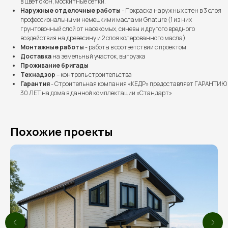
в цвет окон, москитные сетки.
Наружные отделочные работы
- Покраска наружных стен в 3 слоя
профессиональными немецкими маслами Gnature (1 из них
грунтовочный слой от насекомых, синевы и другого вредного
воздействия на древесину и 2 слоя колерованного масла)
Монтажные работы
- работы в соответствии с проектом
Доставка
на земельный участок, выгрузка
Проживание бригады
Бесплатно рассчитаем
Технадзор
– контроль строительства
стоимость вашего дома
Гарантия
- Строительная компания «КЕДР» предоставляет ГАРАНТИЮ
30 ЛЕТ на дома в данной комплектации «Стандарт»
Похожие проекты