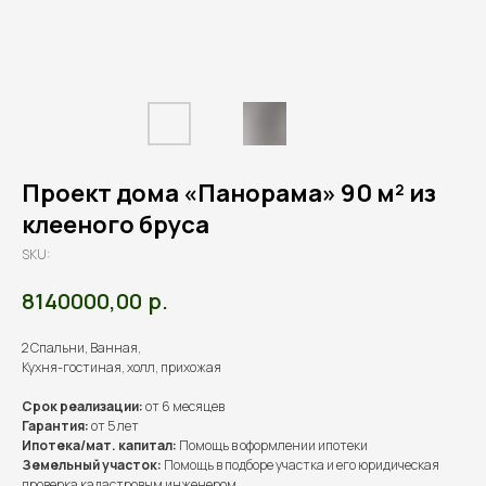
Проект дома «Панорама» 90 м² из
клееного бруса
SKU:
р.
8140000,00
2 Спальни, Ванная,
Кухня-гостиная, холл, прихожая
Срок реализации:
от 6 месяцев
Гарантия:
от 5 лет
Ипотека/мат. капитал:
Помощь в оформлении ипотеки
Земельный участок:
Помощь в подборе участка и его юридическая
проверка кадастровым инженером