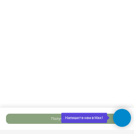
Берём на себя все работы, закупки
и координацию, проводим коммуникации,
каждую неделю присылаем фотоотчёты
Сдаём готовый дом
Подписываем акт, вы получаете ключи. Дом
полностью готов к жизни — с отделкой, светом,
водой, отоплением. Остается только открыть
шампанское
Напишите нам в Max!
Получить расчет