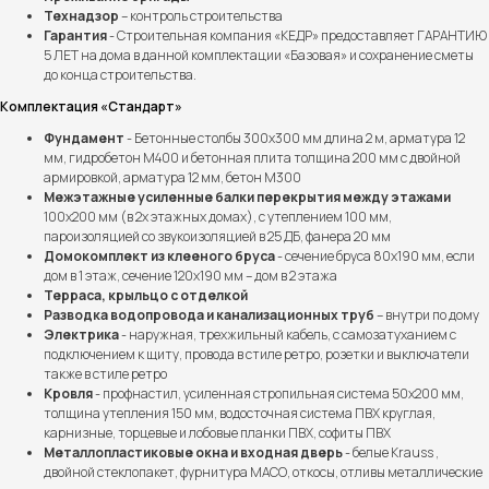
Технадзор
– контроль строительства
Гарантия
- Строительная компания «КЕДР» предоставляет ГАРАНТИЮ
5 ЛЕТ на дома в данной комплектации «Базовая» и сохранение сметы
до конца строительства.
Комплектация «Стандарт»
Фундамент
- Бетонные столбы 300х300 мм длина 2 м, арматура 12
мм, гидробетон М400 и бетонная плита толщина 200 мм с двойной
армировкой, арматура 12 мм, бетон М300
Межэтажные усиленные балки перекрытия между этажами
100х200 мм (в 2х этажных домах), с утеплением 100 мм,
пароизоляцией со звукоизоляцией в 25 ДБ, фанера 20 мм
Домокомплект из клееного бруса
- сечение бруса 80х190 мм, если
дом в 1 этаж, сечение 120х190 мм – дом в 2 этажа
Терраса, крыльцо с отделкой
Разводка водопровода и канализационных труб
– внутри по дому
Электрика
- наружная, трехжильный кабель, с самозатуханием с
подключением к щиту, провода в стиле ретро, розетки и выключатели
также в стиле ретро
Кровля
- профнастил, усиленная стропильная система 50х200 мм,
толщина утепления 150 мм, водосточная система ПВХ круглая,
карнизные, торцевые и лобовые планки ПВХ, софиты ПВХ
Металлопластиковые окна и входная дверь
- белые Krauss ,
двойной стеклопакет, фурнитура МАСО, откосы, отливы металлические