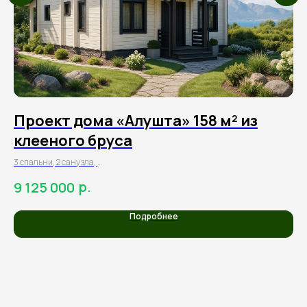
Проект дома «Алушта» 158 м² из
П
клееного бруса
к
3 спальни, 2 санузла,
2 С
1 кухня-гостиная,
1 С
р.
9 125 000
4
терраса
Тер
Подробнее