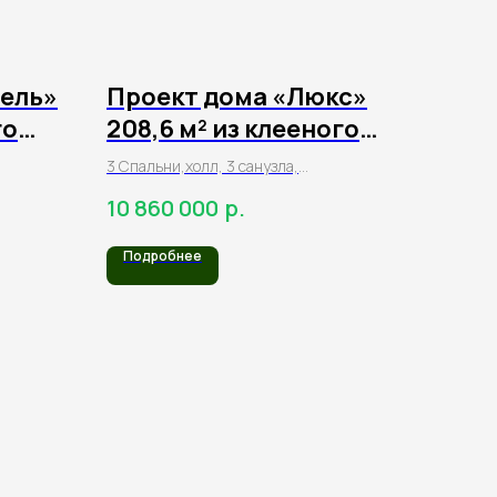
рель»
Проект дома «Люкс»
го
208,6 м² из клееного
бруса
3 Спальни,холл, 3 санузла,
гардеробная, гостиная, кухня, терраса,
р.
10 860 000
кабинет, прихожая, крыльцо
Подробнее