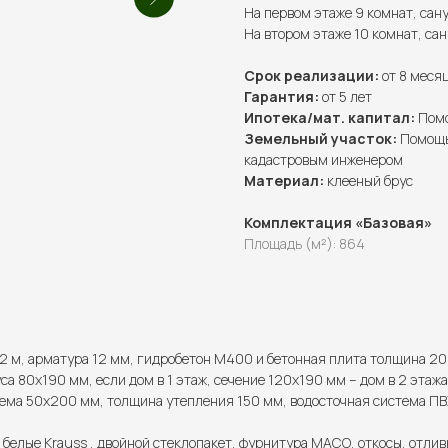
На первом этаже 9 комнат, сан
На втором этаже 10 комнат, сан
Срок реализации:
от 8 меся
Гарантия:
от 5 лет
Ипотека/мат. капитал:
Помо
Земельный участок:
Помощь
кадастровым инженером
Материал:
клееный брус
Комплектация «Базовая»
Площадь (м²): 864
2 м, арматура 12 мм, гидробетон М400 и бетонная плита толщина 20
са 80х190 мм, если дом в 1 этаж, сечение 120х190 мм – дом в 2 этажа
ема 50х200 мм, толщина утепления 150 мм, водосточная система ПВХ
 белые Krauss , двойной стеклопакет, фурнитура МАСО, откосы, отлив