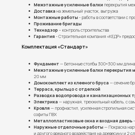
Межэтажные усиленные балки
перекрытия межд
Доставка
на земельный участок, выгрузка
Монтажные работы
- работы в соответствии с п
Проживание бригады
Технадзор
– контроль строительства
Гарантия
- Строительная компания «КЕДР» предос
Комплектация «Стандарт»
Фундамент
— Бетонные столбы 300×300 мм длина 
Межэтажные усиленные балки перекрытия 
20 мм
Домокомплект из клееного бруса
— сечение бр
Терраса, крыльцо с отделкой
Разводка водопровода и канализационных т
Электрика
— наружная, трехжильный кабель, с сам
Кровля
— профнастил, усиленная стропильная сист
софиты ПВХ
Металлопластиковые окна и входная дверь
—
Наружные отделочные работы
— Покраска нар
и другого вредного воздействия на древесину и 2 с