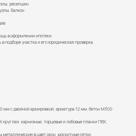
узлы, ресепшен.
узлы, балкон
цев
щь в оформлении ипотеки
 в подборе участка и его юридическая проверка
0 мм с двойной армировкой, арматура 12 мм, бетон М300
 круглая, карнизные, торцевые и лобовые планки ПВХ,
ы металлические в цвет окон, москитные сетки.