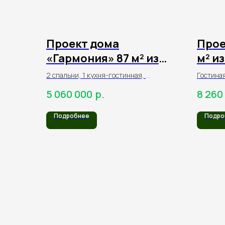
Проект дома
Прое
«Гармония» 87 м² из
м² и
клееного бруса
2 спальни, 1 кухня-гостинная,
Гостиная
2 санузла,
2 детски
р.
5 060 000
8 260
терраса
Подробнее
Подро