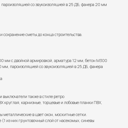
 пароизоляцией со звукоизоляцией в 25 ДБ, фанера 20 мм
 сохранение сметы до конца строительства.
00 мм с двойной армировкой, арматура 12 мм, бетон М300
 мм, пароизоляцией со звукоизоляцией в 25 ДБ, фанера
жа
и выключатели также в стиле ретро
 круглая, карнизные, торцевые и лобовые планки ПВХ,
ы металлические в цвет окон, москитные сетки.
(1 из них грунтовочный слой от насекомых, синевы