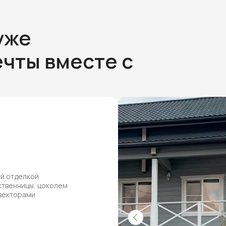
уже
чты вместе с
ей отделкой
ственницы, цоколем
нвекторами