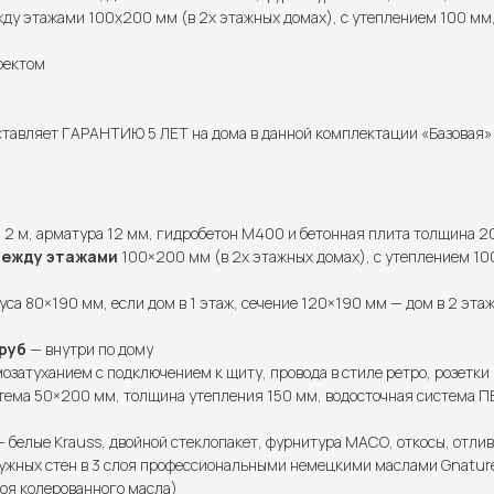
у этажами 100х200 мм (в 2х этажных домах), с утеплением 100 мм,
роектом
тавляет ГАРАНТИЮ 5 ЛЕТ на дома в данной комплектации «Базовая» и
2 м, арматура 12 мм, гидробетон М400 и бетонная плита толщина 2
между этажами
100×200 мм (в 2х этажных домах), с утеплением 100
уса 80×190 мм, если дом в 1 этаж, сечение 120×190 мм — дом в 2 эта
руб
— внутри по дому
озатуханием с подключением к щиту, провода в стиле ретро, розетки 
ема 50×200 мм, толщина утепления 150 мм, водосточная система ПВХ
 белые Krauss, двойной стеклопакет, фурнитура МАСО, откосы, отлив
ужных стен в 3 слоя профессиональными немецкими маслами Gnature 
лоя колерованного масла)