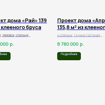
кт дома «Рай» 139
Проект дома «Ап
з клееного бруса
135,8 м² из клеено
бруса
, терраса, спальня,
4 спальни, 1 кухня-гостиная,
е, 2 санузла
2 санузла, терраса,
р.
р.
 000
8 780 000
балкон
бнее
Подробнее