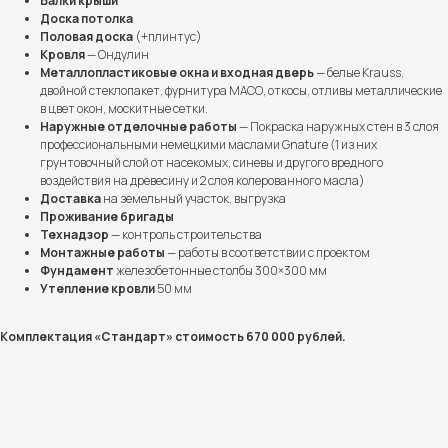
Балки крыши
Доска потолка
Половая доска
(+плинтус)
Кровля
— Ондулин
Металлопластиковые окна и входная дверь
— белые Krauss,
двойной стеклопакет, фурнитура МАСО, откосы, отливы металлические
в цвет окон, москитные сетки.
Наружные отделочные работы
— Покраска наружных стен в 3 слоя
профессиональными немецкими маслами Gnature (1 из них
грунтовочный слой от насекомых, синевы и другого вредного
воздействия на древесину и 2 слоя колерованного масла)
Доставка
на земельный участок, выгрузка
Проживание бригады
Технадзор
— контроль строительства
Монтажные работы
— работы в соответствии с проектом
Фундамент
железобетонные столбы 300×300 мм
Утепление кровли
50 мм
Комплектация «Стандарт» стоимость 670 000 рублей.