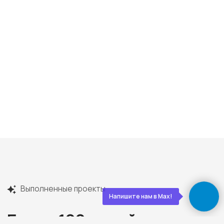
Сдаём готовый дом
Подписываем акт, вы получаете ключи. Дом
полностью готов к жизни — с отделкой, светом,
водой, отоплением. Остается только открыть
шампанское
Обслуживаем бесплатно
5 лет
Даём гарантию 30 лет на конструкции и первые
5 лет бесплатно приезжаем, осматриваем,
обслуживаем. Мы остаемся с вами на связи!
О нас
Напишите нам в Max!
Строим экологичные дома