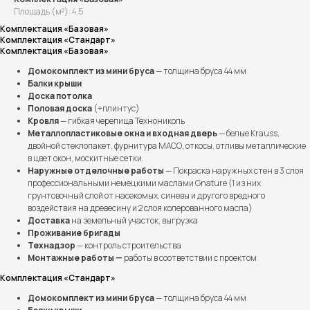
Площадь (м²): 4,5
Комплектация «Базовая»
Комплектация «Стандарт»
Комплектация «Базовая»
Домокомплект из мини бруса
— толщина бруса 44 мм
Балки крыши
Доска потолка
Половая доска
(+плинтус)
Кровля
— гибкая черепица Технониколь
Металлопластиковые окна и входная дверь
— белые Krauss,
двойной стеклопакет, фурнитура МАСО, откосы, отливы металлические
в цвет окон, москитные сетки.
Наружные отделочные работы
— Покраска наружных стен в 3 слоя
профессиональными немецкими маслами Gnature (1 из них
грунтовочный слой от насекомых, синевы и другого вредного
воздействия на древесину и 2 слоя колерованного масла)
Доставка
на земельный участок, выгрузка
Проживание бригады
Технадзор
— контроль строительства
Монтажные работы —
работы в соответствии с проектом
Бесплатно рассчитаем
Комплектация «Стандарт»
стоимость вашего дома
Домокомплект из мини бруса
— толщина бруса 44 мм