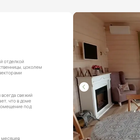
ей отделкой
ственницы, цоколем
нвекторами
 всегда свежий
ет, что в доме
 помещение под
8 месяцев