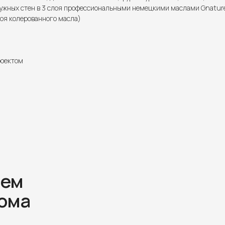
ужных стен в 3 слоя профессиональными немецкими маслами Gnature 
лоя колерованного масла)
роектом
аем
дома