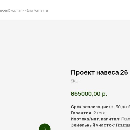
лерея
О компании
Блог
Контакты
Проект навеса 26 
SKU:
р.
865000,00
Срок реализации:
от 30 дне
Гарантия:
2 года
Ипотека/мат. капитал:
Помо
Земельный участок:
Помощь 