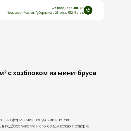
+7 (800) 333-88-90
Новороссийск,
ул.
Губернского 25
,
офис 512
, 5 этаж
м² с хозблоком из мини-бруса
й
щь в оформлении получении ипотеки
в подборе участка и его юридическая проверка