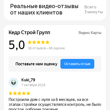
Подбираем участок при
необходимости
Если участка нет — подбираем юридически
чистый вариант в тихой локации под ваш
бюджет
Смета и подписание
договора
Составляем смету с фиксированной
стоимостью и подписываем договор, где
закрепляем цену, сроки и гарантии.
Строим и показываем
Берём на себя все работы, закупки
и координацию, проводим коммуникации,
каждую неделю присылаем фотоотчёты