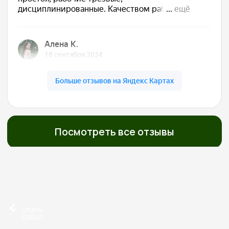
Сдаём готовый дом
Подписываем акт, вы получаете ключи. Дом
полностью готов к жизни — с отделкой, светом,
водой, отоплением. Остается только открыть
шампанское
Обслуживаем бесплатно
5 лет
Даём гарантию 30 лет на конструкции и первые
5 лет бесплатно приезжаем, осматриваем,
обслуживаем. Мы остаемся с вами на связи!