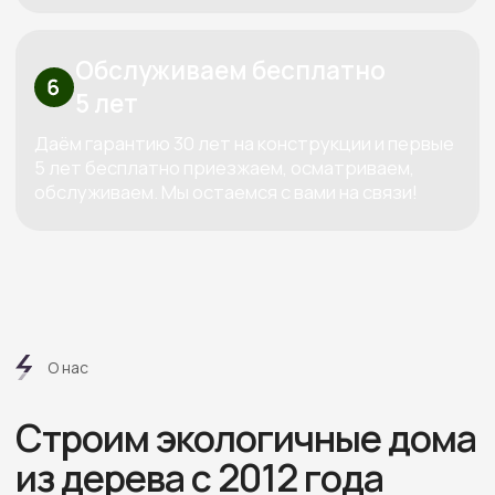
Рассчитать смету
Высокие стандарты качества
в строительстве деревянных домов
КОНТАКТЫ:
+7 (800) 333-88-90
Kedr-stroy-group@yandex.ru
Новороссийск, ул. Губернского,
25, офис 512, 5 этаж