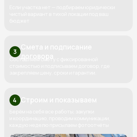
Перминова Елена
Анатольевна
Основатель компании
Три «К» от Кедра — красота,
качество, контроль
Используем только проверенные
материалы,
которые совместимы между собой
по технологиям. Каждый дом проектируем
индивидуально под конкретный участок и
бюджет клиента.
За все время построили больше 100
объектов
Сами проектируем, сами строим и
сами обслуживаем. Мы предлагаем полный
спектр услуг по строительству домов и бань из
дерева, начиная от индивидуального
проектирования и заканчивая ремонтом и
обслуживанием.