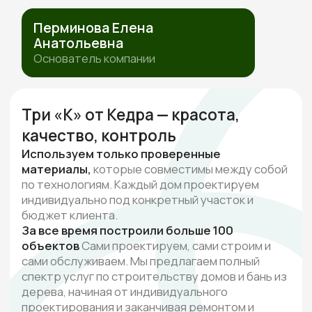
ПОЛИТИКА ОБРАБОТКИ ПЕРСОНАЛЬНЫХ ДАННЫХ
СОГЛАСИЕ НА ОБРАБОТКУ ПЕРСОНАЛЬНЫХ ДАННЫХ
ИП Перминова Елена Анатольевна
ИНН 432600976126, ОГРНИП
315231500017916