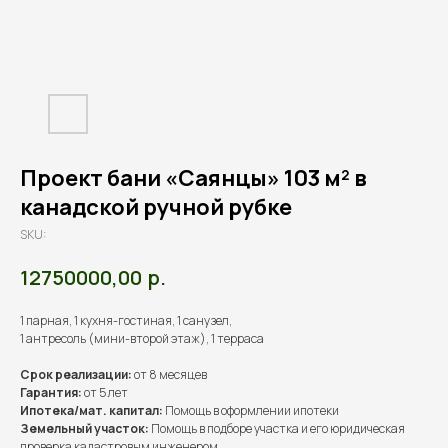
Проект бани «Саянцы» 103 м² в
канадской ручной рубке
SKU:
р.
12750000,00
1 парная, 1 кухня-гостиная, 1 санузел,
1 антресоль (мини-второй этаж), 1 терраса
Срок реализации:
от 8 месяцев
Гарантия:
от 5 лет
Ипотека/мат. капитал:
Помощь в оформлении ипотеки
Земельный участок:
Помощь в подборе участка и его юридическая
проверка кадастровым инженером