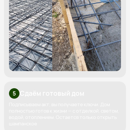
Узнайте стоимость вашего дома
Бесплатно рассчитаем
смету под ваш бюджет
Мы свяжемся с вами, бесплатно спроектируем
проект под ваш бюджет и вышлем четкую
смету
Получить смету
+7
Я даю согласие на обработку
своих персональных данных в
соответствии с
политикой
обработки персональных данных