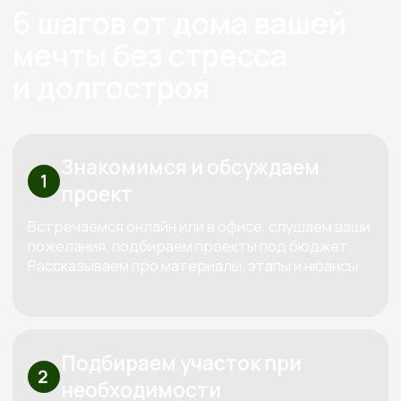
О нас
Строим экологичные дома
из дерева с 2012 года
Экономия
Слаженная работа,
на технадзоре
отработанная
от 150 000
годами