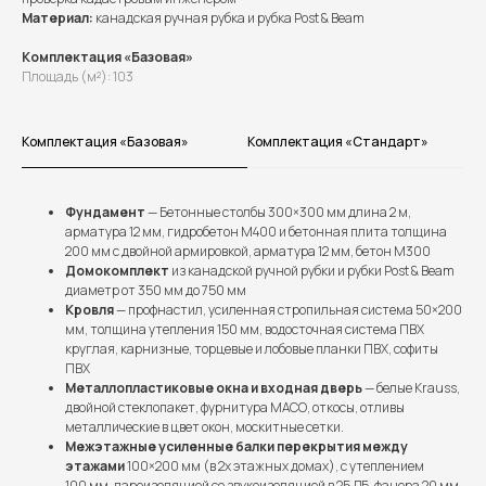
Материал:
канадская ручная рубка и рубка Post & Beam
Комплектация «Базовая»
Площадь (м²): 103
Комплектация «Базовая»
Комплектация «Стандарт»
Фундамент
— Бетонные столбы 300×300 мм длина 2 м,
арматура 12 мм, гидробетон М400 и бетонная плита толщина
200 мм с двойной армировкой, арматура 12 мм, бетон М300
Домокомплект
из канадской ручной рубки и рубки Post & Beam
Выполненные проекты
диаметр от 350 мм до 750 мм
Кровля
— профнастил, усиленная стропильная система 50×200
Более 100 семей уже
мм, толщина утепления 150 мм, водосточная система ПВХ
построили дом мечты
круглая, карнизные, торцевые и лобовые планки ПВХ, софиты
ПВХ
вместе с нами
Металлопластиковые окна и входная дверь
— белые Krauss,
двойной стеклопакет, фурнитура МАСО, откосы, отливы
металлические в цвет окон, москитные сетки.
Межэтажные усиленные балки перекрытия между
этажами
100×200 мм (в 2х этажных домах), с утеплением
100 мм, пароизоляцией со звукоизоляцией в 25 ДБ, фанера 20 мм