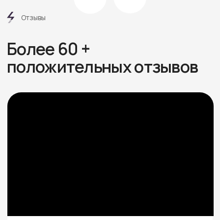
Посмотреть все отзывы
Этапы
работ
6 шагов от дома вашей
мечты без стресса
и долгостроя
Знакомимся и обсуждаем
проект
Встречаемся онлайн или в офисе, слушаем ваши
пожелания, подбираем проекты под бюджет.
Рассказываем про материалы, этапы и нюансы